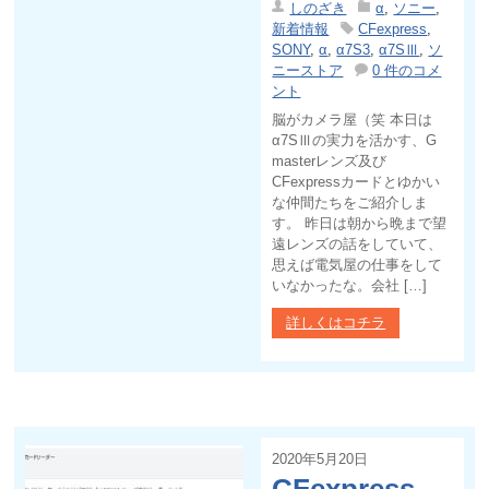
しのざき
α
,
ソニー
,
新着情報
CFexpress
,
SONY
,
α
,
α7S3
,
α7SⅢ
,
ソ
ニーストア
0 件のコメ
ント
脳がカメラ屋（笑 本日は
α7SⅢの実力を活かす、G
masterレンズ及び
CFexpressカードとゆかい
な仲間たちをご紹介しま
す。 昨日は朝から晩まで望
遠レンズの話をしていて、
思えば電気屋の仕事をして
いなかったな。会社 […]
詳しくはコチラ
2020年5月20日
CFexpress