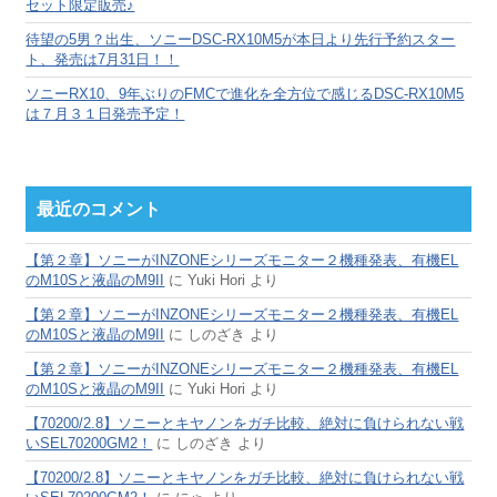
セット限定販売♪
待望の5男？出生、ソニーDSC-RX10M5が本日より先行予約スター
ト、発売は7月31日！！
ソニーRX10、9年ぶりのFMCで進化を全方位で感じるDSC-RX10M5
は７月３１日発売予定！
最近のコメント
【第２章】ソニーがINZONEシリーズモニター２機種発表、有機EL
のM10Sと液晶のM9II
に
Yuki Hori
より
【第２章】ソニーがINZONEシリーズモニター２機種発表、有機EL
のM10Sと液晶のM9II
に
しのざき
より
【第２章】ソニーがINZONEシリーズモニター２機種発表、有機EL
のM10Sと液晶のM9II
に
Yuki Hori
より
【70200/2.8】ソニーとキヤノンをガチ比較、絶対に負けられない戦
いSEL70200GM2！
に
しのざき
より
【70200/2.8】ソニーとキヤノンをガチ比較、絶対に負けられない戦