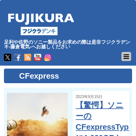
足利や佐野のソニー製品をお求めの際は是非フジクラデン
キ-藤倉電気-へお越しください
CFexpress
2023年9月15日
【驚愕】ソニ
ーの
CFexpressType