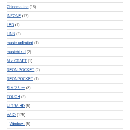
ChinemaLine
(15)
INZONE
(17)
LED
(1)
LINN
(2)
music unlimited
(1)
musicbiｒd
(2)
Mｚ'CRAFT
(1)
REON POCKET
(2)
REONPOCKET
(1)
SIMフリー
(8)
TOUGH
(2)
ULTRA HD
(5)
VAIO
(175)
Windows
(5)