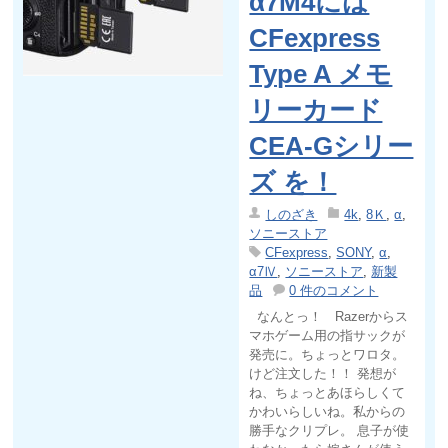
α7M4には
CFexpress
Type A メモ
リーカード
CEA-Gシリー
ズ を！
しのざき
4k
,
8Ｋ
,
α
,
ソニーストア
CFexpress
,
SONY
,
α
,
α7Ⅳ
,
ソニーストア
,
新製
品
0 件のコメント
なんとっ！ Razerからス
マホゲーム用の指サックが
発売に。ちょっとワロタ。
けど注文した！！ 発想が
ね、ちょっとあほらしくて
かわいらしいね。私からの
勝手なクリプレ。 息子が使