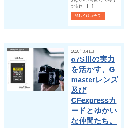
わなかったら嫁さんが使う
かもね。 […]
詳しくはコチラ
2020年8月1日
α7SⅢの実力
を活かす、G
masterレンズ
及び
CFexpressカ
ードとゆかい
な仲間たち。