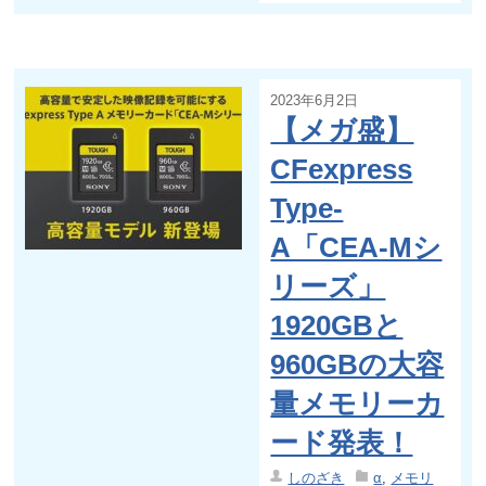
2023年6月2日
【メガ盛】
CFexpress
Type-
A「CEA-Mシ
リーズ」
1920GBと
960GBの大容
量メモリーカ
ード発表！
しのざき
α
,
メモリ