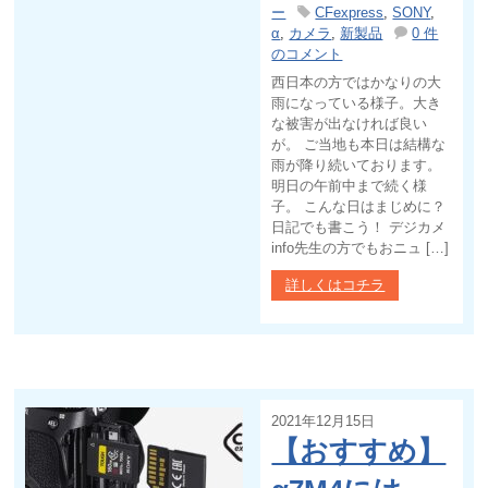
ー
CFexpress
,
SONY
,
α
,
カメラ
,
新製品
0 件
のコメント
西日本の方ではかなりの大
雨になっている様子。大き
な被害が出なければ良い
が。 ご当地も本日は結構な
雨が降り続いております。
明日の午前中まで続く様
子。 こんな日はまじめに？
日記でも書こう！ デジカメ
info先生の方でもおニュ […]
詳しくはコチラ
2021年12月15日
【おすすめ】