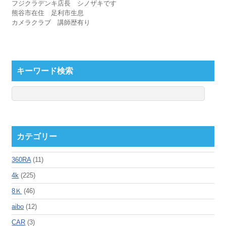
フジクラデンキ店長 シノザキです
熊谷市在住 足利市生息
カメラクラブ 講師歴有り
キーワード検索
カテゴリー
360RA
(11)
4k
(225)
8Ｋ
(46)
aibo
(12)
CAR
(3)