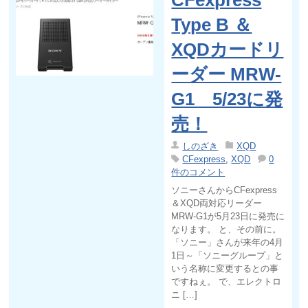
Type B ＆
XQDカードリ
ーダー MRW-
G1 5/23に発
売！
しのざき
XQD
CFexpress
,
XQD
0
件のコメント
ソニーさんからCFexpress
＆XQD両対応リーダー
MRW-G1が5月23日に発売に
なります。 と、その前に。
「ソニー」さんが来年の4月
1日～「ソニーグループ」と
いう名称に変更するとの事
ですねぇ。 で、エレクトロ
ニ […]