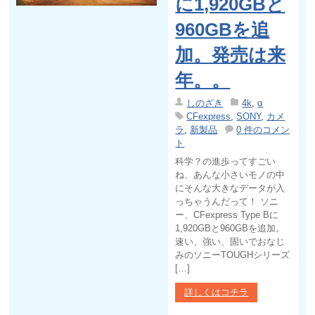
に1,920GBと
960GBを追
加。発売は来
年。。
しのざき
4k
,
α
CFexpress
,
SONY
,
カメ
ラ
,
新製品
0 件のコメン
ト
科学？の進歩ってすごい
ね、あんな小さいモノの中
にそんな大きなデータが入
っちゃうんだって！ ソニ
ー、CFexpress Type Bに
1,920GBと960GBを追加。
速い、強い、固いでおなじ
みのソニーTOUGHシリーズ
[…]
詳しくはコチラ