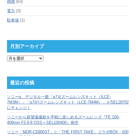
雑感
(63)
電力
(3)
駐車場
(1)
月別アーカイブ
月
別
ア
ー
カ
最近の投稿
イ
ブ
ソニーα、デジタル一眼「α7Ⅲズームレンズキット（ILCE-
7M3M）」「α7ⅣIズームレンズキット（LCE-7M4M）」がSEL28702
にチェンジ！
ソニーから超望遠撮影を手軽に楽しめるズームレンズ『FE 100-
400mm F5.6-8 OSS＝SEL100400』発売
ソニー「MDR-CD900ST」と「THE FIRST TAKE」コラボBOX・500