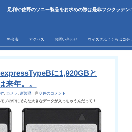
足利や佐野のソニー製品をお求めの際は是非フジクラデンキ
料金表
アクセス
お問い合わせ
ウイスタふじくらはコチ
ressTypeBに1,920GBと
売は来年。。
NY
,
カメラ
,
新製品
0 件のコメント
いモノの中にそんな大きなデータが入っちゃうんだって！