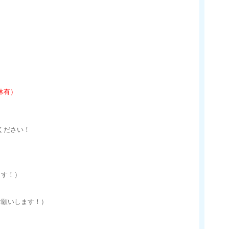
休有）
ください！
ます！）
お願いします！）