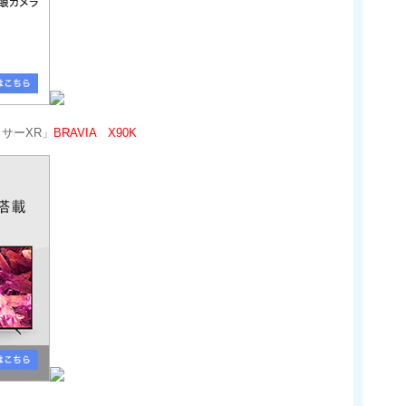
サーXR」
BRAVIA X90K