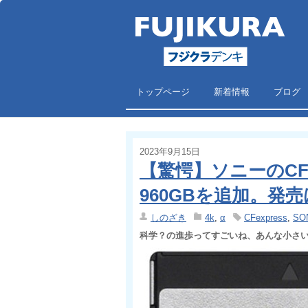
トップページ
新着情報
ブログ
2023年9月15日
【驚愕】ソニーのCFexp
960GBを追加。発
しのざき
4k
,
α
CFexpress
,
SO
科学？の進歩ってすごいね、あんな小さ