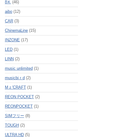
8Ｋ
(46)
aibo
(12)
CAR
(3)
ChinemaLine
(15)
INZONE
(17)
LED
(1)
LINN
(2)
music unlimited
(1)
musicbiｒd
(2)
Mｚ'CRAFT
(1)
REON POCKET
(2)
REONPOCKET
(1)
SIMフリー
(8)
TOUGH
(2)
ULTRA HD
(5)