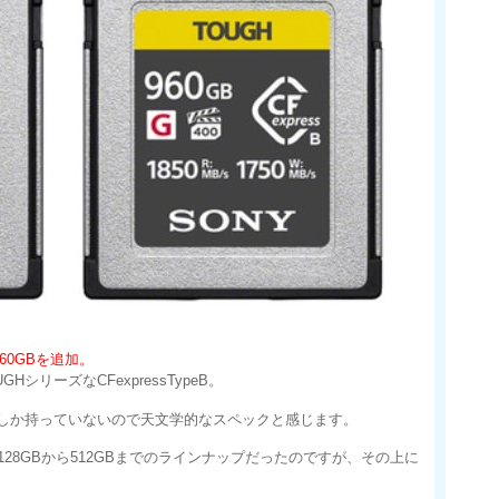
Bと960GBを追加。
リーズなCFexpressTypeB。
ドしか持っていないので天文学的なスペックと感じます。
ドは従来128GBから512GBまでのラインナップだったのですが、その上に