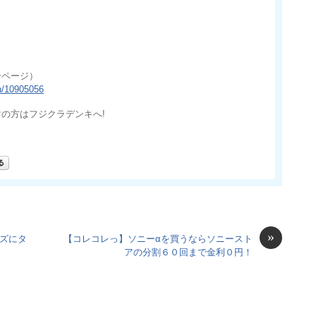
）
ら
介ページ）
ch/10905056
の方はフジクラデンキへ!
»
ーズにタ
【コレコレっ】ソニーαを買うならソニースト
アの分割６０回まで金利０円！