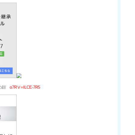
αの顔
α7RⅤ=ILCE-7R5