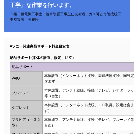
丁寧」な作業を行います。
※第二種電気工事士、給水装置工事主任技術者、ガス可とう管接続工
事監督者 等在籍
■ソニー関連商品サポート料金目安表
納品サポート(本体の設置、設定、組立）
納品サポート
本体設置（インターネット接続、周辺機器接続、同設定
VAIO
含まず）
本体設置、アンテナ結線、接続（テレビ、シアターラッ
ブルーレイ
等３台迄）
本体設定（インターネット接続、ＩＤ取得、設定は含ま
タブレット
ず）
ブラビア（～３２
本体組立、アンテナ結線、接続（テレビ、ブルーレイ等
型）
台迄）