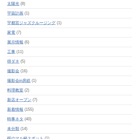
太陽光
(8)
宇宙計画
(1)
宇都宮ジャズクルージング
(1)
家電
(7)
展示情報
(6)
工事
(11)
得ダネ
(5)
撮影会
(16)
撮影会in房総
(1)
料理教室
(2)
新店オープン
(7)
新着情報
(155)
時事ネタ
(40)
未分類
(14)
桜のマル秘スポット
(1)