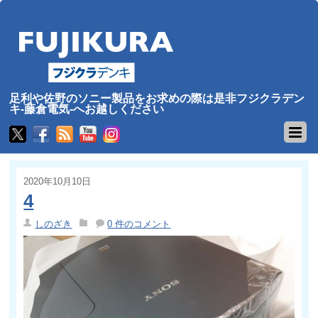
足利や佐野のソニー製品をお求めの際は是非フジクラデン
キ-藤倉電気-へお越しください
2020年10月10日
4
しのざき
0 件のコメント