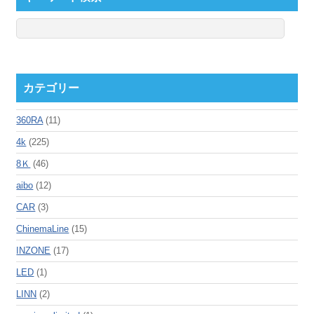
カテゴリー
360RA
(11)
4k
(225)
8Ｋ
(46)
aibo
(12)
CAR
(3)
ChinemaLine
(15)
INZONE
(17)
LED
(1)
LINN
(2)