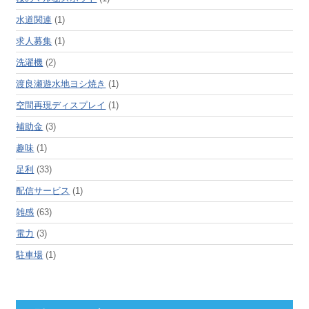
水道関連
(1)
求人募集
(1)
洗濯機
(2)
渡良瀬遊水地ヨシ焼き
(1)
空間再現ディスプレイ
(1)
補助金
(3)
趣味
(1)
足利
(33)
配信サービス
(1)
雑感
(63)
電力
(3)
駐車場
(1)