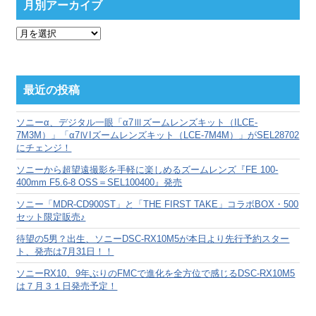
月別アーカイブ
月
別
ア
ー
カ
最近の投稿
イ
ブ
ソニーα、デジタル一眼「α7Ⅲズームレンズキット（ILCE-
7M3M）」「α7ⅣIズームレンズキット（LCE-7M4M）」がSEL28702
にチェンジ！
ソニーから超望遠撮影を手軽に楽しめるズームレンズ『FE 100-
400mm F5.6-8 OSS＝SEL100400』発売
ソニー「MDR-CD900ST」と「THE FIRST TAKE」コラボBOX・500
セット限定販売♪
待望の5男？出生、ソニーDSC-RX10M5が本日より先行予約スター
ト、発売は7月31日！！
ソニーRX10、9年ぶりのFMCで進化を全方位で感じるDSC-RX10M5
は７月３１日発売予定！