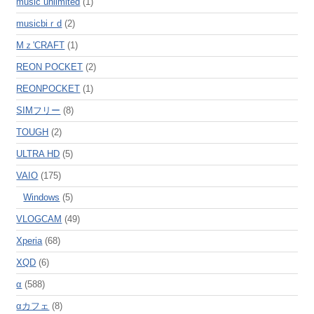
music unlimited
(1)
musicbiｒd
(2)
Mｚ'CRAFT
(1)
REON POCKET
(2)
REONPOCKET
(1)
SIMフリー
(8)
TOUGH
(2)
ULTRA HD
(5)
VAIO
(175)
Windows
(5)
VLOGCAM
(49)
Xperia
(68)
XQD
(6)
α
(588)
αカフェ
(8)