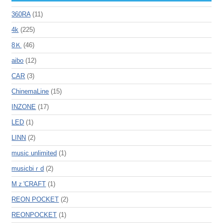
360RA
(11)
4k
(225)
8Ｋ
(46)
aibo
(12)
CAR
(3)
ChinemaLine
(15)
INZONE
(17)
LED
(1)
LINN
(2)
music unlimited
(1)
musicbiｒd
(2)
Mｚ'CRAFT
(1)
REON POCKET
(2)
REONPOCKET
(1)