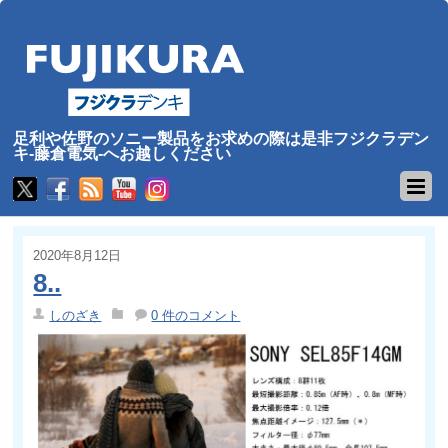
足利や佐野のソニー製品をお求めの際は是非フジクラデン
キ-藤倉電気-へお越しください
2020年8月12日
8..
しのざき
0 件のコメント