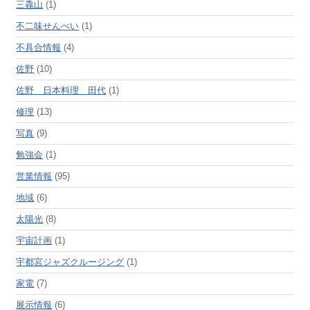
三毳山
(1)
不二味せんべい
(1)
不具合情報
(4)
佐野
(10)
佐野 日本料理 田代
(1)
修理
(13)
写真
(9)
勉強会
(1)
営業情報
(95)
地域
(6)
太陽光
(8)
宇宙計画
(1)
宇都宮ジャズクルージング
(1)
家電
(7)
展示情報
(6)