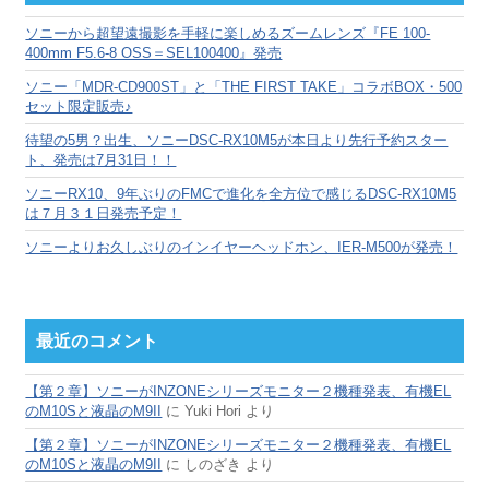
ブ
ソニーから超望遠撮影を手軽に楽しめるズームレンズ『FE 100-
400mm F5.6-8 OSS＝SEL100400』発売
ソニー「MDR-CD900ST」と「THE FIRST TAKE」コラボBOX・500
セット限定販売♪
待望の5男？出生、ソニーDSC-RX10M5が本日より先行予約スター
ト、発売は7月31日！！
ソニーRX10、9年ぶりのFMCで進化を全方位で感じるDSC-RX10M5
は７月３１日発売予定！
ソニーよりお久しぶりのインイヤーヘッドホン、IER-M500が発売！
最近のコメント
【第２章】ソニーがINZONEシリーズモニター２機種発表、有機EL
のM10Sと液晶のM9II
に
Yuki Hori
より
【第２章】ソニーがINZONEシリーズモニター２機種発表、有機EL
のM10Sと液晶のM9II
に
しのざき
より