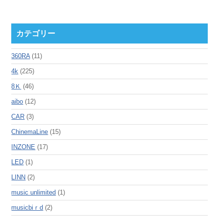
カテゴリー
360RA
(11)
4k
(225)
8Ｋ
(46)
aibo
(12)
CAR
(3)
ChinemaLine
(15)
INZONE
(17)
LED
(1)
LINN
(2)
music unlimited
(1)
musicbiｒd
(2)