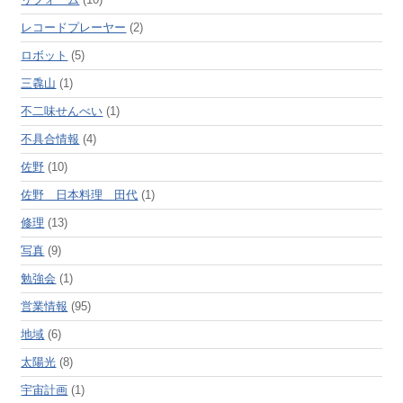
レコードプレーヤー
(2)
ロボット
(5)
三毳山
(1)
不二味せんべい
(1)
不具合情報
(4)
佐野
(10)
佐野 日本料理 田代
(1)
修理
(13)
写真
(9)
勉強会
(1)
営業情報
(95)
地域
(6)
太陽光
(8)
宇宙計画
(1)