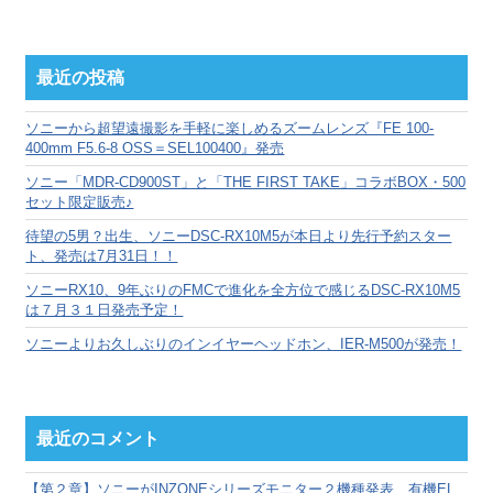
別
ア
ー
カ
最近の投稿
イ
ブ
ソニーから超望遠撮影を手軽に楽しめるズームレンズ『FE 100-
400mm F5.6-8 OSS＝SEL100400』発売
ソニー「MDR-CD900ST」と「THE FIRST TAKE」コラボBOX・500
セット限定販売♪
待望の5男？出生、ソニーDSC-RX10M5が本日より先行予約スター
ト、発売は7月31日！！
ソニーRX10、9年ぶりのFMCで進化を全方位で感じるDSC-RX10M5
は７月３１日発売予定！
ソニーよりお久しぶりのインイヤーヘッドホン、IER-M500が発売！
最近のコメント
【第２章】ソニーがINZONEシリーズモニター２機種発表、有機EL