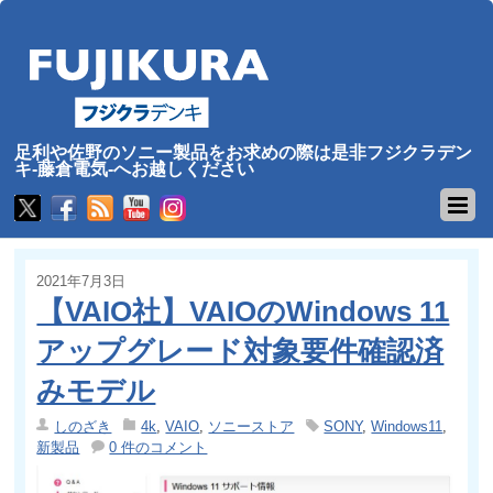
足利や佐野のソニー製品をお求めの際は是非フジクラデン
キ-藤倉電気-へお越しください
2021年7月3日
【VAIO社】VAIOのWindows 11
アップグレード対象要件確認済
みモデル
しのざき
4k
,
VAIO
,
ソニーストア
SONY
,
Windows11
,
新製品
0 件のコメント