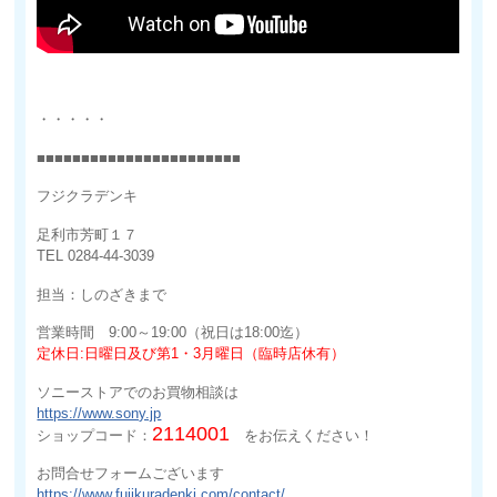
・・・・・
■■■■■■■■■■■■■■■■■■■■■■■
フジクラデンキ
足利市芳町１７
TEL 0284-44-3039
担当：しのざきまで
営業時間 9:00～19:00（祝日は18:00迄）
定休日:日曜日及び第1・3月曜日（臨時店休有）
ソニーストアでのお買物相談は
https://www.sony.jp
2114001
ショップコード：
をお伝えください！
お問合せフォームございます
https://www.fujikuradenki.com/contact/