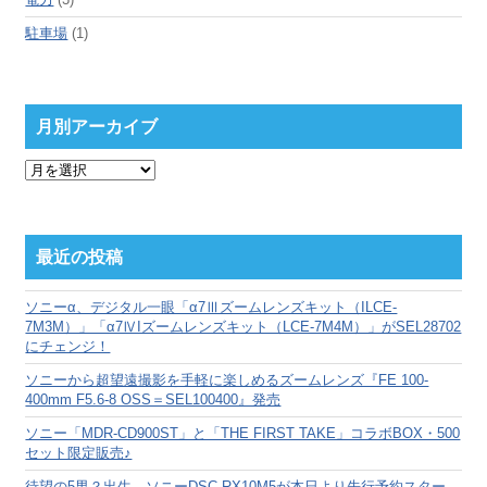
駐車場
(1)
月別アーカイブ
月
別
ア
ー
カ
最近の投稿
イ
ブ
ソニーα、デジタル一眼「α7Ⅲズームレンズキット（ILCE-
7M3M）」「α7ⅣIズームレンズキット（LCE-7M4M）」がSEL28702
にチェンジ！
ソニーから超望遠撮影を手軽に楽しめるズームレンズ『FE 100-
400mm F5.6-8 OSS＝SEL100400』発売
ソニー「MDR-CD900ST」と「THE FIRST TAKE」コラボBOX・500
セット限定販売♪
待望の5男？出生、ソニーDSC-RX10M5が本日より先行予約スター