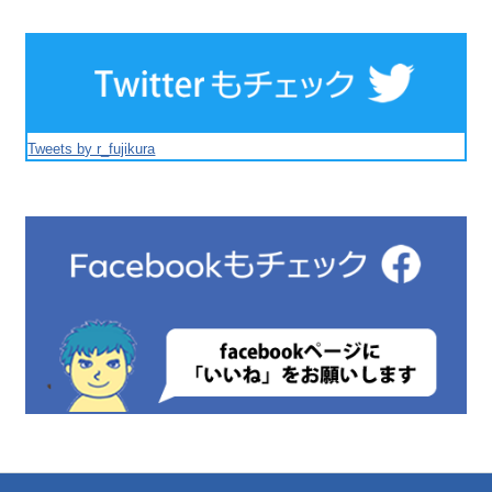
Tweets by r_fujikura