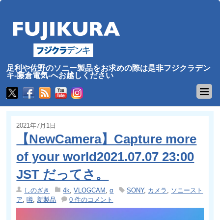
足利や佐野のソニー製品をお求めの際は是非フジクラデン
キ-藤倉電気-へお越しください
2021年7月1日
【NewCamera】Capture more
of your world2021.07.07 23:00
JST だってさ。
しのざき
4k
,
VLOGCAM
,
α
SONY
,
カメラ
,
ソニースト
ア
,
噂
,
新製品
0 件のコメント