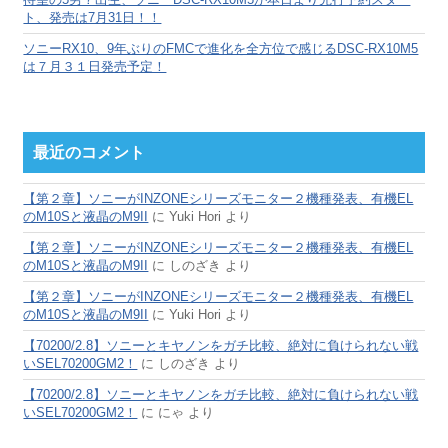
ト、発売は7月31日！！
ソニーRX10、9年ぶりのFMCで進化を全方位で感じるDSC-RX10M5
は７月３１日発売予定！
最近のコメント
【第２章】ソニーがINZONEシリーズモニター２機種発表、有機EL
のM10Sと液晶のM9II
に
Yuki Hori
より
【第２章】ソニーがINZONEシリーズモニター２機種発表、有機EL
のM10Sと液晶のM9II
に
しのざき
より
【第２章】ソニーがINZONEシリーズモニター２機種発表、有機EL
のM10Sと液晶のM9II
に
Yuki Hori
より
【70200/2.8】ソニーとキヤノンをガチ比較、絶対に負けられない戦
いSEL70200GM2！
に
しのざき
より
【70200/2.8】ソニーとキヤノンをガチ比較、絶対に負けられない戦
いSEL70200GM2！
に
にゃ
より