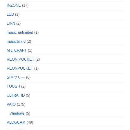
INZONE
(17)
LED
(1)
LINN
(2)
music unlimited
(1)
musicbiｒd
(2)
Mｚ'CRAFT
(1)
REON POCKET
(2)
REONPOCKET
(1)
SIMフリー
(8)
TOUGH
(2)
ULTRA HD
(5)
VAIO
(175)
Windows
(5)
VLOGCAM
(49)