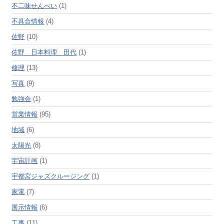
不二味せんべい
(1)
不具合情報
(4)
佐野
(10)
佐野 日本料理 田代
(1)
修理
(13)
写真
(9)
勉強会
(1)
営業情報
(95)
地域
(6)
太陽光
(8)
宇宙計画
(1)
宇都宮ジャズクルージング
(1)
家電
(7)
展示情報
(6)
工事
(11)