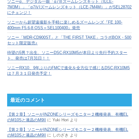
ソニーα、デジタル一眼「α7Ⅲズームレンズキット（ILCE-
7M3M）」「α7ⅣIズームレンズキット（LCE-7M4M）」がSEL28702
にチェンジ！
ソニーから超望遠撮影を手軽に楽しめるズームレンズ『FE 100-
400mm F5.6-8 OSS＝SEL100400』発売
ソニー「MDR-CD900ST」と「THE FIRST TAKE」コラボBOX・500
セット限定販売♪
待望の5男？出生、ソニーDSC-RX10M5が本日より先行予約スター
ト、発売は7月31日！！
ソニーRX10、9年ぶりのFMCで進化を全方位で感じるDSC-RX10M5
は７月３１日発売予定！
最近のコメント
【第２章】ソニーがINZONEシリーズモニター２機種発表、有機EL
のM10Sと液晶のM9II
に
Yuki Hori
より
【第２章】ソニーがINZONEシリーズモニター２機種発表、有機EL
のM10Sと液晶のM9II
に
しのざき
より