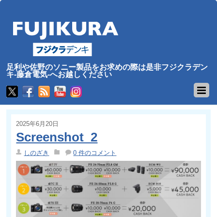
足利や佐野のソニー製品をお求めの際は是非フジクラデン
キ-藤倉電気-へお越しください
2025年6月20日
Screenshot_2
しのざき
0 件のコメント