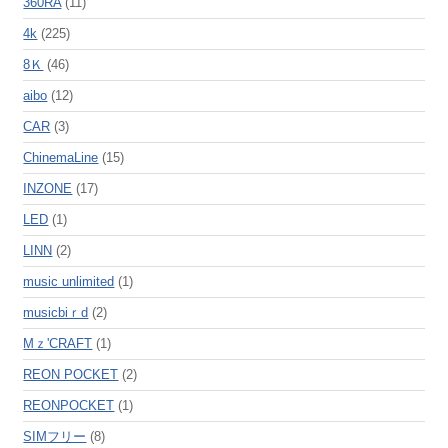
360RA
(11)
4k
(225)
8Ｋ
(46)
aibo
(12)
CAR
(3)
ChinemaLine
(15)
INZONE
(17)
LED
(1)
LINN
(2)
music unlimited
(1)
musicbiｒd
(2)
Mｚ'CRAFT
(1)
REON POCKET
(2)
REONPOCKET
(1)
SIMフリー
(8)