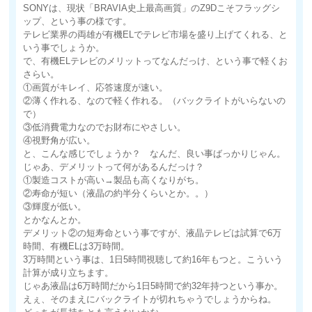
SONYは、現状「BRAVIA史上最高画質」のZ9Dこそフラッグシ
ップ、という事の様です。
テレビ業界の両雄が有機ELでテレビ市場を盛り上げてくれる、と
いう事でしょうか。
で、有機ELテレビのメリットってなんだっけ、という事で軽くお
さらい。
①画質がキレイ、応答速度が速い。
②薄く作れる、なので軽く作れる。（バックライトがいらないの
で）
③低消費電力なのでお財布にやさしい。
④視野角が広い。
と、こんな感じでしょうか？ なんだ、良い事ばっかりじゃん。
じゃあ、デメリットって何があるんだっけ？
①製造コストが高い→製品も高くなりがち。
②寿命が短い（液晶の約半分くらいとか。。）
③輝度が低い。
とかなんとか。
デメリット②の短寿命という事ですが、液晶テレビは試算で6万
時間、有機ELは3万時間。
3万時間という事は、1日5時間視聴して約16年もつと。こういう
計算が成り立ちます。
じゃあ液晶は6万時間だから1日5時間で約32年持つという事か。
えぇ、そのまえにバックライトが切れちゃうでしょうからね。