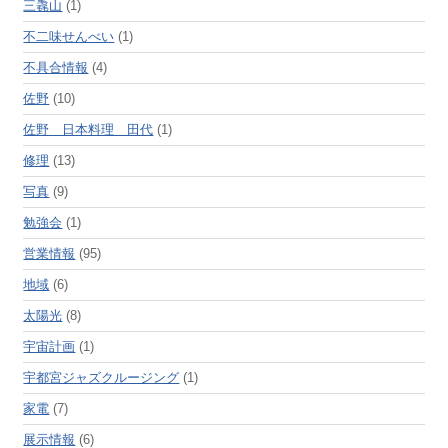
三毳山
(1)
不二味せんべい
(1)
不具合情報
(4)
佐野
(10)
佐野 日本料理 田代
(1)
修理
(13)
写真
(9)
勉強会
(1)
営業情報
(95)
地域
(6)
太陽光
(8)
宇宙計画
(1)
宇都宮ジャズクルージング
(1)
家電
(7)
展示情報
(6)