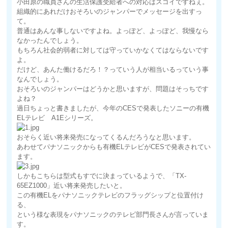
小田原の職員さんの生活保護受給者への対応はスゴイですねぇ。
組織的にあれだけおそろいのジャンパーでメッセージを出すっ
て。
普通はあんな事しないですよね。よっぽど、よっぽど、我慢なら
なかったんでしょう。
もちろん社会的弱者に対しては守っていかなくてはならないです
よ。
だけど、あんた働けるだろ！？っていう人が相当いるっていう事
なんでしょう。
おそろいのジャンパーはどうかと思いますが、問題はそっちです
よね？
過日ちょっと書きましたが、今年のCESで発表したソニーの有機
ELテレビ A1Eシリーズ。
おそらく近い将来発売になってくるんだろうなと思います。
あわせてパナソニックからも有機ELテレビがCESで発表されてい
ます。
しかもこちらは型式もすでに決まっているようで、「TX-
65EZ1000」近い将来発売したいと。
この有機ELをパナソニックテレビのフラッグシップと位置付け
る、
という様な表現をパナソニックのテレビ部門長さんが言っていま
す。