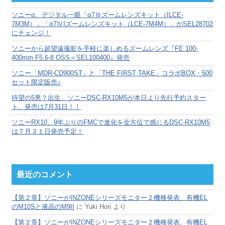
ブ
ソニーα、デジタル一眼「α7Ⅲズームレンズキット（ILCE-
7M3M）」「α7ⅣIズームレンズキット（LCE-7M4M）」がSEL28702
にチェンジ！
ソニーから超望遠撮影を手軽に楽しめるズームレンズ『FE 100-
400mm F5.6-8 OSS＝SEL100400』発売
ソニー「MDR-CD900ST」と「THE FIRST TAKE」コラボBOX・500
セット限定販売♪
待望の5男？出生、ソニーDSC-RX10M5が本日より先行予約スター
ト、発売は7月31日！！
ソニーRX10、9年ぶりのFMCで進化を全方位で感じるDSC-RX10M5
は７月３１日発売予定！
最近のコメント
【第２章】ソニーがINZONEシリーズモニター２機種発表、有機EL
のM10Sと液晶のM9II
に
Yuki Hori
より
【第２章】ソニーがINZONEシリーズモニター２機種発表、有機EL