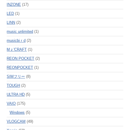
INZONE
(17)
LED
(1)
LINN
(2)
music unlimited
(1)
musicbiｒd
(2)
Mｚ'CRAFT
(1)
REON POCKET
(2)
REONPOCKET
(1)
SIMフリー
(8)
TOUGH
(2)
ULTRA HD
(5)
VAIO
(175)
Windows
(5)
VLOGCAM
(49)