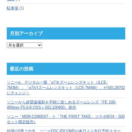
駐車場
(1)
月別アーカイブ
月
別
ア
ー
カ
最近の投稿
イ
ブ
ソニーα、デジタル一眼「α7Ⅲズームレンズキット（ILCE-
7M3M）」「α7ⅣIズームレンズキット（LCE-7M4M）」がSEL28702
にチェンジ！
ソニーから超望遠撮影を手軽に楽しめるズームレンズ『FE 100-
400mm F5.6-8 OSS＝SEL100400』発売
ソニー「MDR-CD900ST」と「THE FIRST TAKE」コラボBOX・500
セット限定販売♪
待望の5男？出生、ソニーDSC-RX10M5が本日より先行予約スター