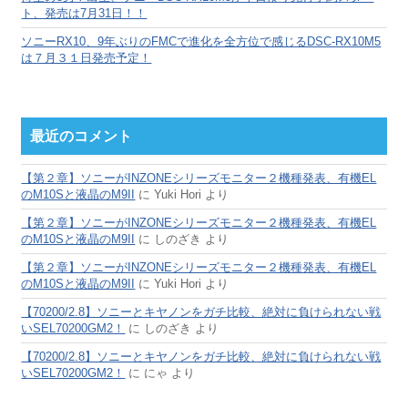
ト、発売は7月31日！！
ソニーRX10、9年ぶりのFMCで進化を全方位で感じるDSC-RX10M5
は７月３１日発売予定！
最近のコメント
【第２章】ソニーがINZONEシリーズモニター２機種発表、有機EL
のM10Sと液晶のM9II
に
Yuki Hori
より
【第２章】ソニーがINZONEシリーズモニター２機種発表、有機EL
のM10Sと液晶のM9II
に
しのざき
より
【第２章】ソニーがINZONEシリーズモニター２機種発表、有機EL
のM10Sと液晶のM9II
に
Yuki Hori
より
【70200/2.8】ソニーとキヤノンをガチ比較、絶対に負けられない戦
いSEL70200GM2！
に
しのざき
より
【70200/2.8】ソニーとキヤノンをガチ比較、絶対に負けられない戦
いSEL70200GM2！
に
にゃ
より