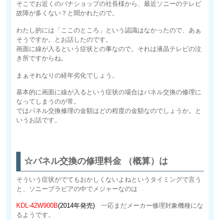
そこでお近くのパナショップの社長様から、最近ソニーのテレビ
故障が多くない？と聞かれたので。
わたし的には「ここのところ」という認識はなかったので、あぁ
そうですか。とお話したのです。
画面に線が入るという症状との事なので。それは液晶テレビの泣
き所ですからね。
まぁそれなりの経年劣化でしょう。
基本的に画面に線が入るという症状の場合はパネル交換の修理に
なってしまうのが常。
ではパネル交換修理の金額はどの程度の金額なのでしょうか。と
いうお話です。
☆パネル交換の修理料金 （概算）は
そういう症状がでてもおかしくないよねというタイミングで言う
と、ソニーブラビアの中でメジャーなのは
KDL-42W900B
(2014年発売)
一応まだメーカー修理対象機種にな
るようです。