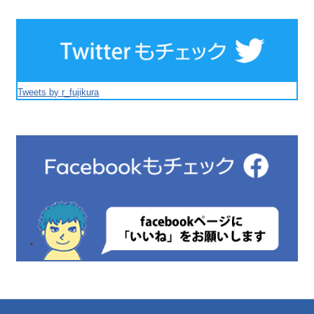
Tweets by r_fujikura