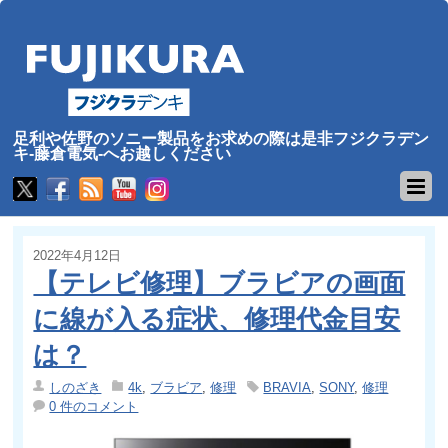
足利や佐野のソニー製品をお求めの際は是非フジクラデン
キ-藤倉電気-へお越しください
2022年4月12日
【テレビ修理】ブラビアの画面
に線が入る症状、修理代金目安
は？
しのざき
4k
,
ブラビア
,
修理
BRAVIA
,
SONY
,
修理
0 件のコメント