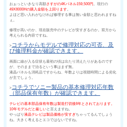
おぉっといきなり高額
さすがの4Kパネル159,500円
。現行の
49X8000Hの購入金額を上回ります
。
よほど思い入れがなければ修理する事は無い金額と思われますね
ぇ。
修理が高いのか、現在販売中のテレビが安すぎるのか。双方から
考えられる内容ですね。
コチラからモデルで修理対応の可否、及
>
び修理料金が確認できます。
画面に線が入る症状も最初の頃は出たり消えたりがあるのです
が、そのままで治るという事はまず無。
液晶パネルも消耗品ですからね、年数よりは視聴時間による劣化
が主でしょう。
コチラでソニー製品の基本修理対応年数
>
（部品保有年数）が確認できます。
テレビの基本部品保有年数は製造打切後8年とされております。
10年モデルだと厳しい
と言えますね。
やっぱり
液晶テレビは製品価格が安すぎ
ちゃってるんでしょう
ね。大きく考えるとエコではないですね。