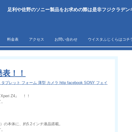
足利や佐野のソニー製品をお求めの際は是非フジクラデンキ
料金表
アクセス
お問い合わせ
ウイスタふじくらはコチ
ぎ発表！！
tra タブレット フォーム 薄型 カメラ http facebook SONY フェイ
eri Z4』 ！！
て。
4g）の本体に、約5.2インチ液晶搭載。
す。