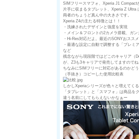
SIMフリースマフォ、Xperia J1 Compac
片手に収まるタブレット、Xperia Z Ultra
両者のちょうど真ん中の大きさです。
Xperia Z4の主たる特徴とは！！
・洗練されたデザインと強度を実現
・メイン＆フロントの2カメラ搭載、ガン
・Hi-Res対応だよ。最近のSONYおス
・最適な設定に自動で調整する「プレミ
など
残念ながら現段階ではどこのキャリア（Docom
が、Z3も3キャリアで発売してますので
ちなみにSIMフリーに対応があるのかど
（手抜き）コピーした使用比較表
しかしXperiaシリーズが色々と増えて
「タブレット」と「スマフォ」は商品を
違う名前にしてもらえないかなぁー