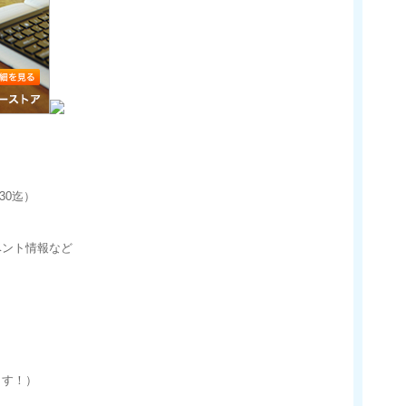
30迄）
ベント情報など
ます！）