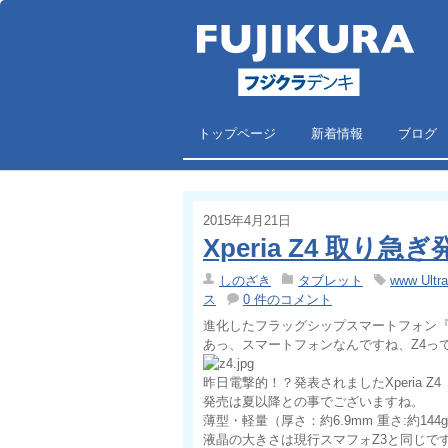
トップページ
新着情報
ブログ
2015年4月21日
Xperia Z4 取り急
しのざき
タブレット
www Ul
ス
0 件のコメント
進化したフラッグシップスマートフォン『Xp
あっ、スマートフォンなんですね、Z4っ
昨日電撃的！？発表されましたXperia Z4
発売は夏以降との事でございますね。
薄型・軽量（厚さ：約6.9mm 重さ:約14
液晶の大きさは現行スマフォZ3と同じで