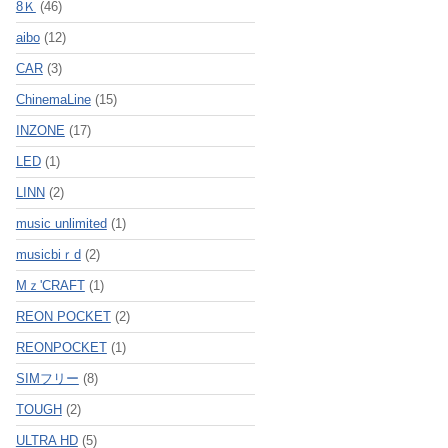
8Ｋ
(46)
aibo
(12)
CAR
(3)
ChinemaLine
(15)
INZONE
(17)
LED
(1)
LINN
(2)
music unlimited
(1)
musicbiｒd
(2)
Mｚ'CRAFT
(1)
REON POCKET
(2)
REONPOCKET
(1)
SIMフリー
(8)
TOUGH
(2)
ULTRA HD
(5)