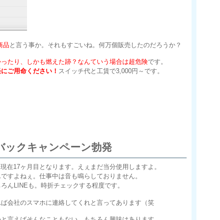
商品
と言う事か。それもすごいね。何万個販売したのだろうか？
かったり、しかも燃えた跡？なんていう場合は超危険
です。
軽にご用命ください！
スイッチ代と工賃で3,000円～です。
ュバックキャンペーン勃発
です。現在17ヶ月目となります。えぇまだ当分使用しますよ。
んですよねぇ。仕事中は音も鳴らしておりません。
ろんLINEも。時折チェックする程度です。
れば会社のスマホに連絡してくれと言ってあります（笑
かと言えばそんなこともない。もちろん興味はあります。