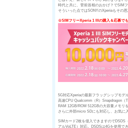
時代と共に、菅前首相のおかげ？でSIM
そういった点ではSONYのXperiaも
☆SIMフリーXperia 1 IIIの購入＆応
5G対応Xperiaの最新フラッグシップモデル、そ
高速CPU Qualcomm（R）Snapdragon（TM）
RAM 12GB/ROM 512GBの大容
さらに外部micro SDにも対応し、お
SIMカード2枚を侵入できますのでDSDS
アルVoLTE）対応。DSDSは4Gを使用