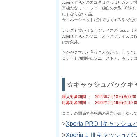
Xperia PRO-Iのスゴさはやっぱり
真機だなっ！！ソニー独自の大型1.0型
にもならない1品。
サイバーショットだけでなくαで培った技
レンズも抜かりなくツァイスのTessar（
Xperia PRO-Iのソニーストアプライス
は対象外。
たかがスマホと言うことなかれ、しつこいよう
コチラも期間中にソニーストア、もしく
☆キャッシュバックキ
購入対象期間 ： 2022年2月18日(金)0:00 ～
応募対象期間 ： 2022年2月18日(金)10:00 
コロナの関係で事務局の運営が細くなっ
>
Xperia PRO-Iキャ
>
Xperia 1 Ⅲ
キャッシュバ