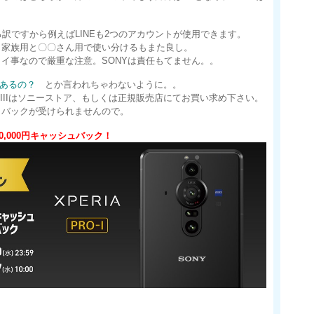
訳ですから例えばLINEも2つのアカウントが使用できます。
、家族用と〇〇さん用で使い分けるもまた良し。
イ事なので厳重な注意。SONYは責任もてません。。
2つあるの？
とか言われちゃわないように。。
 1 IIIはソニーストア、もしくは正規販売店にてお買い求め下さい。
ャバックが受けられませんので。
10,000円キャッシュバック！