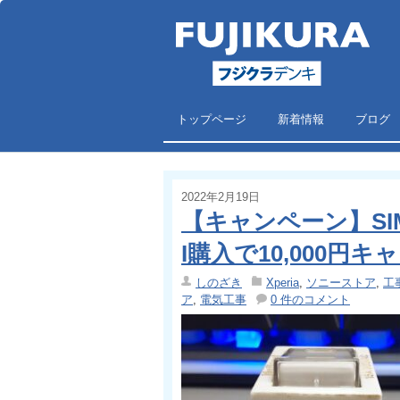
トップページ
新着情報
ブログ
2022年2月19日
【キャンペーン】SIMフリ
I購入で10,000円
しのざき
Xperia
,
ソニーストア
,
工
ア
,
電気工事
0 件のコメント