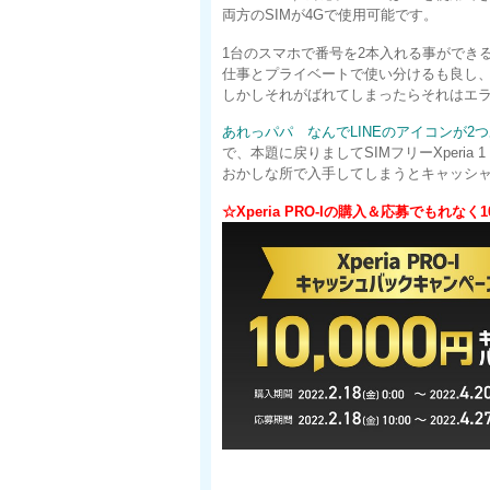
両方のSIMが4Gで使用可能です。
1台のスマホで番号を2本入れる事ができる
仕事とプライベートで使い分けるも良し
しかしそれがばれてしまったらそれはエラ
あれっパパ なんでLINEのアイコンが
で、本題に戻りましてSIMフリーXperia
おかしな所で入手してしまうとキャッシ
☆Xperia PRO-Iの購入＆応募でもれなく