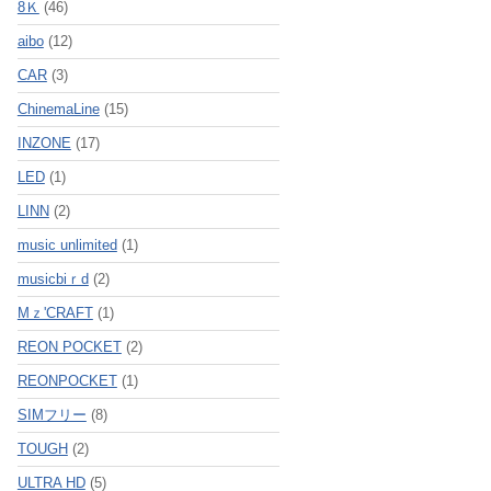
8Ｋ
(46)
aibo
(12)
CAR
(3)
ChinemaLine
(15)
INZONE
(17)
LED
(1)
LINN
(2)
music unlimited
(1)
musicbiｒd
(2)
Mｚ'CRAFT
(1)
REON POCKET
(2)
REONPOCKET
(1)
SIMフリー
(8)
TOUGH
(2)
ULTRA HD
(5)