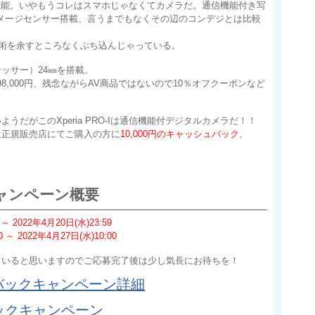
カメラ機能。いやもうコレはスマホじゃなくてカメラだ。通信機能付き写
イメージセンサー搭載、言うまでもなくその辺のコンデジとは比較
術を余すところなくぶち込んじゃっている。
テッサー）24㎜を搭載。
は198,000円、残念ながらAV商品ではないので10％オフクーポンなど
だがこのXperia PRO-Iは通信機能付デジタルカメラだ！！
は正規販売店にてご購入の方に
10,000円のキャッシュバック
。
ャンペーン概要
 2022年4月20日(水)23:59
～ 2022年4月27日(水)10:00
ていると思いますのでご応募完了後は少し気長にお待ちを！
ッシュバックキャンペーン詳細
ックキャンペーン