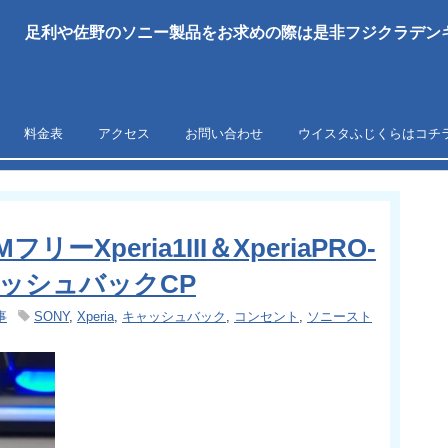
足利や佐野のソニー製品をお求めの際は是非フジクラデンキ
料金表
アクセス
お問い合わせ
ウイスタふじくらはコチ
ーXperia1III＆XperiaPRO-
キャッシュバックCP
事
SONY
,
Xperia
,
キャッシュバック
,
コンセント
,
ソニースト