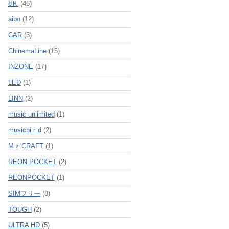
8Ｋ
(46)
aibo
(12)
CAR
(3)
ChinemaLine
(15)
INZONE
(17)
LED
(1)
LINN
(2)
music unlimited
(1)
musicbiｒd
(2)
Mｚ'CRAFT
(1)
REON POCKET
(2)
REONPOCKET
(1)
SIMフリー
(8)
TOUGH
(2)
ULTRA HD
(5)