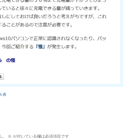
％表
ん。
※
が付いている欄は必須項目です