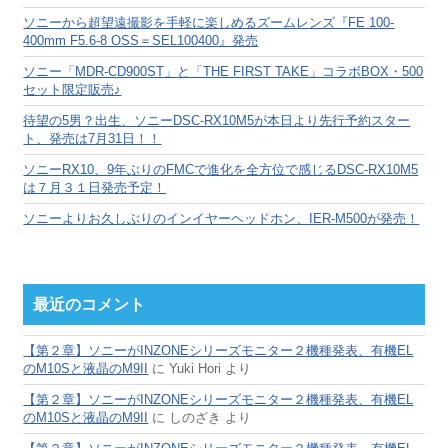
ブ
ソニーから超望遠撮影を手軽に楽しめるズームレンズ『FE 100-
400mm F5.6-8 OSS＝SEL100400』発売
ソニー「MDR-CD900ST」と「THE FIRST TAKE」コラボBOX・500
セット限定販売♪
待望の5男？出生、ソニーDSC-RX10M5が本日より先行予約スター
ト、発売は7月31日！！
ソニーRX10、9年ぶりのFMCで進化を全方位で感じるDSC-RX10M5
は７月３１日発売予定！
ソニーよりお久しぶりのインイヤーヘッドホン、IER-M500が発売！
最近のコメント
【第２章】ソニーがINZONEシリーズモニター２機種発表、有機EL
のM10Sと液晶のM9II
に
Yuki Hori
より
【第２章】ソニーがINZONEシリーズモニター２機種発表、有機EL
のM10Sと液晶のM9II
に
しのざき
より