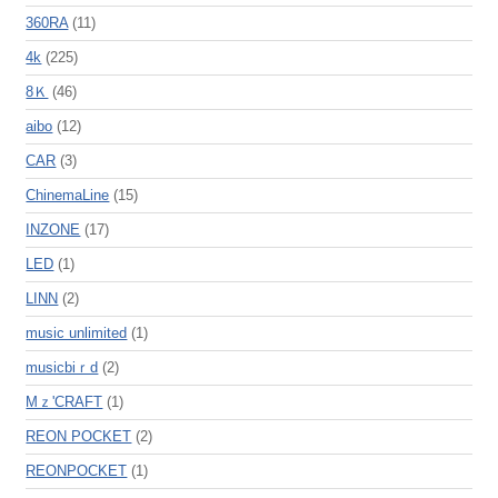
360RA
(11)
4k
(225)
8Ｋ
(46)
aibo
(12)
CAR
(3)
ChinemaLine
(15)
INZONE
(17)
LED
(1)
LINN
(2)
music unlimited
(1)
musicbiｒd
(2)
Mｚ'CRAFT
(1)
REON POCKET
(2)
REONPOCKET
(1)