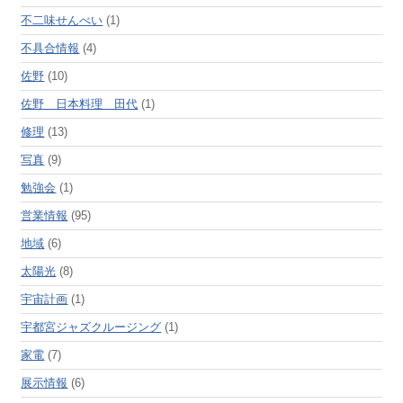
不二味せんべい
(1)
不具合情報
(4)
佐野
(10)
佐野 日本料理 田代
(1)
修理
(13)
写真
(9)
勉強会
(1)
営業情報
(95)
地域
(6)
太陽光
(8)
宇宙計画
(1)
宇都宮ジャズクルージング
(1)
家電
(7)
展示情報
(6)