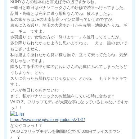
SONYさんの総本山と言えばその辺ですからね。
一昨日と昨日はパナソニックさんの研修で渋谷へ行ってました。
品川・高輪とは完全に違う場所なんでね、疲れましたよ。
私の家からはJRの湘南新宿ラインに乗っていくのですが、
東京に入る辺り、埼玉の大宮あたりから赤羽・池袋あたりね。ギ
ューギューですよ。
赤羽辺りで、女性の方が「降りますー」を連呼してましたが、
多分降りられなかったように思いますねぇ。 えぇ、誰のせいで
もございません。
私は運よく座れたから良い様な物で、立って乗ってたらね、気が
気じゃないですよ。
降ろしてる手の甲が隣のおねいさんのお尻にふれてしまったらど
うしようか、とか。
スリに会ったら帰れないじゃないか、とかね。 もうドキドキで
すよ。
アレが毎日じゃあきついわー。
さて、私がパナソニックのお勉強をしている時に合わせ？
VAIO Z、フリップモデルが大変な事になっているじゃないですか
っ！！
https://www.sony.jp/vaio-v/products/z131/
なんやコレっ！？
VAIO Zフリップモデルを期間限定で70,000円プライスダウン
♪ ？