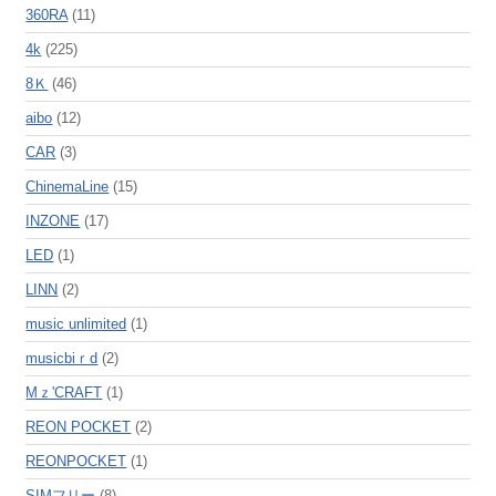
360RA
(11)
4k
(225)
8Ｋ
(46)
aibo
(12)
CAR
(3)
ChinemaLine
(15)
INZONE
(17)
LED
(1)
LINN
(2)
music unlimited
(1)
musicbiｒd
(2)
Mｚ'CRAFT
(1)
REON POCKET
(2)
REONPOCKET
(1)
SIMフリー
(8)