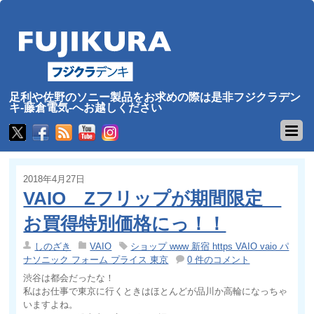
足利や佐野のソニー製品をお求めの際は是非フジクラデン
キ-藤倉電気-へお越しください
2018年4月27日
VAIO Zフリップが期間限定
お買得特別価格にっ！！
しのざき
VAIO
ショップ www 新宿 https VAIO vaio パ
ナソニック フォーム プライス 東京
0 件のコメント
渋谷は都会だったな！
私はお仕事で東京に行くときはほとんどが品川か高輪になっちゃ
いますよね。