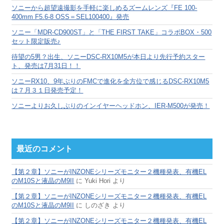
ブ
ソニーから超望遠撮影を手軽に楽しめるズームレンズ『FE 100-
400mm F5.6-8 OSS＝SEL100400』発売
ソニー「MDR-CD900ST」と「THE FIRST TAKE」コラボBOX・500
セット限定販売♪
待望の5男？出生、ソニーDSC-RX10M5が本日より先行予約スター
ト、発売は7月31日！！
ソニーRX10、9年ぶりのFMCで進化を全方位で感じるDSC-RX10M5
は７月３１日発売予定！
ソニーよりお久しぶりのインイヤーヘッドホン、IER-M500が発売！
最近のコメント
【第２章】ソニーがINZONEシリーズモニター２機種発表、有機EL
のM10Sと液晶のM9II
に
Yuki Hori
より
【第２章】ソニーがINZONEシリーズモニター２機種発表、有機EL
のM10Sと液晶のM9II
に
しのざき
より
【第２章】ソニーがINZONEシリーズモニター２機種発表、有機EL