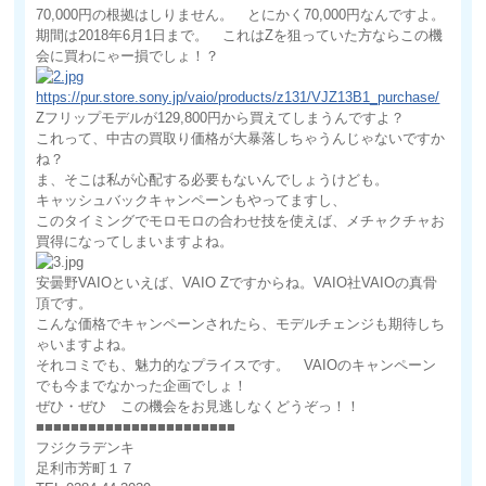
70,000円の根拠はしりません。 とにかく70,000円なんですよ。
期間は2018年6月1日まで。 これはZを狙っていた方ならこの機
会に買わにゃー損でしょ！？
https://pur.store.sony.jp/vaio/products/z131/VJZ13B1_purchase/
Zフリップモデルが129,800円から買えてしまうんですよ？
これって、中古の買取り価格が大暴落しちゃうんじゃないですか
ね？
ま、そこは私が心配する必要もないんでしょうけども。
キャッシュバックキャンペーンもやってますし、
このタイミングでモロモロの合わせ技を使えば、メチャクチャお
買得になってしまいますよね。
安曇野VAIOといえば、VAIO Zですからね。VAIO社VAIOの真骨
頂です。
こんな価格でキャンペーンされたら、モデルチェンジも期待しち
ゃいますよね。
それコミでも、魅力的なプライスです。 VAIOのキャンペーン
でも今までなかった企画でしょ！
ぜひ・ぜひ この機会をお見逃しなくどうぞっ！！
■■■■■■■■■■■■■■■■■■■■■■■
フジクラデンキ
足利市芳町１７