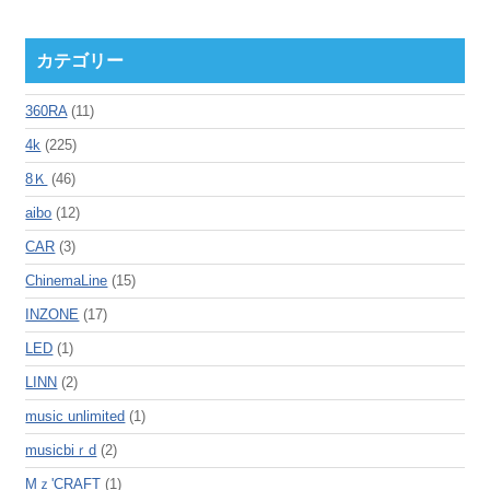
カテゴリー
360RA
(11)
4k
(225)
8Ｋ
(46)
aibo
(12)
CAR
(3)
ChinemaLine
(15)
INZONE
(17)
LED
(1)
LINN
(2)
music unlimited
(1)
musicbiｒd
(2)
Mｚ'CRAFT
(1)