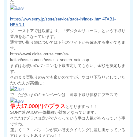
た。
https://www.sony.jp/store/service/trade-in/index.html#TAB1-
HEAD-1
ソニーストアでは以前より、「デジタルリユース」という下取り
業務をおこなっています。
通常買い取り額については下記のサイトから確認する事ができま
す。
http://www4.digital-reuse.com/ss-
kaitori/assessment/assess_search_vaio.asp
まずはお使いのパソコンを下取査定してもらい、金額を決定しま
す。
そのまま買取りのみでも良いのですが、やはり下取りとしていた
だいた方が高価に！
で、ただいまのキャンペーンは、通常下取り価格にプラスで
最大17,000円のプラス
となりますっ！！
SONY製VAIOの一部機種が対象となっています。
それだけプラス査定ができるっていう事は人気があるっていう事
ですね。
運よく！？ パソコンが買い替えタイミングに差し掛かっている
方はメリットありますね！！