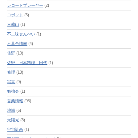
レコードプレーヤー
(2)
ロボット
(5)
三毳山
(1)
不二味せんべい
(1)
不具合情報
(4)
佐野
(10)
佐野 日本料理 田代
(1)
修理
(13)
写真
(9)
勉強会
(1)
営業情報
(95)
地域
(6)
太陽光
(8)
宇宙計画
(1)