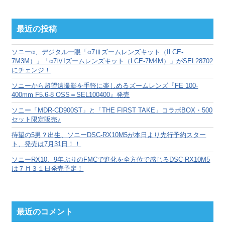
ア
ー
カ
最近の投稿
イ
ブ
ソニーα、デジタル一眼「α7Ⅲズームレンズキット（ILCE-
7M3M）」「α7ⅣIズームレンズキット（LCE-7M4M）」がSEL28702
にチェンジ！
ソニーから超望遠撮影を手軽に楽しめるズームレンズ『FE 100-
400mm F5.6-8 OSS＝SEL100400』発売
ソニー「MDR-CD900ST」と「THE FIRST TAKE」コラボBOX・500
セット限定販売♪
待望の5男？出生、ソニーDSC-RX10M5が本日より先行予約スター
ト、発売は7月31日！！
ソニーRX10、9年ぶりのFMCで進化を全方位で感じるDSC-RX10M5
は７月３１日発売予定！
最近のコメント