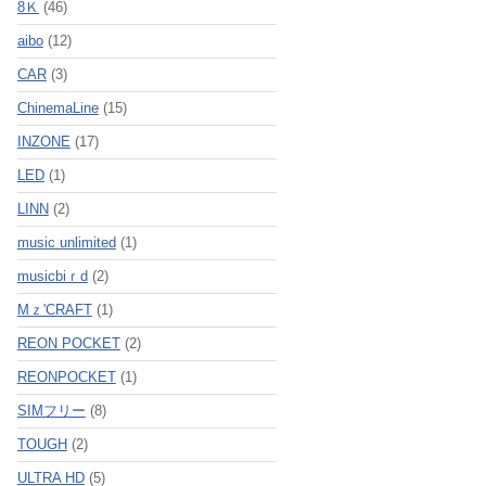
8Ｋ
(46)
aibo
(12)
CAR
(3)
ChinemaLine
(15)
INZONE
(17)
LED
(1)
LINN
(2)
music unlimited
(1)
musicbiｒd
(2)
Mｚ'CRAFT
(1)
REON POCKET
(2)
REONPOCKET
(1)
SIMフリー
(8)
TOUGH
(2)
ULTRA HD
(5)