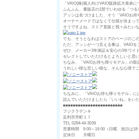
「VAIO(株)個人向けVAIO販路拡大発表
ふんふん、量販店の1部でいわゆる「つる
アッシは名づけました、そう「VAIOお
オーナーメードではなくて仕様が決まっ
そうですよね、ストア直販と我々みたい
でも、そうとなればストアのページのこ
ただ、アッシが一つ言える事は、VAIO
ぜひ、メーカー3年保証＆安心の3年ワイド
セレクトしていただけるとよろしいと思
ちなみ、「VAIOお持ち帰りモデル」の
うれしい様な悲しい様な、そんな心境で
ちなみに、「VAIOお持ち帰りモデル」には
読んでいただけましたら「いいね」をい
■■■■■■■■■■■■■■■■■■■■■■■■
フジクラデンキ
足利市芳町１７
TEL 0284-44-3039
営業時間 9:00～19:00（日曜、祝日は18:
定休日 月曜日