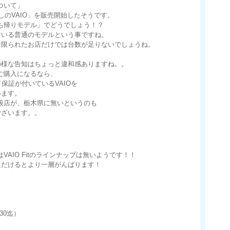
について」
しのVAIO」を販売開始したそうです。
持ち帰りモデル」でどうでしょう！？
ている普通のモデルという事ですね。
な限られたお店だけでは台数が足りないでしょうね。
の様な告知はちょっと違和感ありますね。。
をご購入になるなら、
保証が付いているVAIOを
います。
取扱店が、栃木県に無いというのも
ございます。。
VAIO Fitのラインナップは無いようです！！
ただけるとより一層がんばります！
30迄）