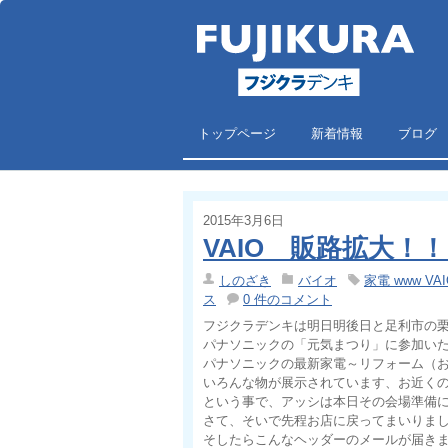
トップページ
新着情報
ブログ
2015年3月6日
VAIO 販路拡大！
しのざき
バイオ
家電 www VA
ス
0 件のコメント
フジクラデンキは明日明後日と足利市の
パナソニックの「元気まつり」に参加い
パナソニックの最新家電～リフォーム（
いろんな物が展示されています、お近く
という事で、アッシは本日その会場準備
さて、そいで先程お店に戻ってまいりま
そしたらこんなヘッダーのメールが届き