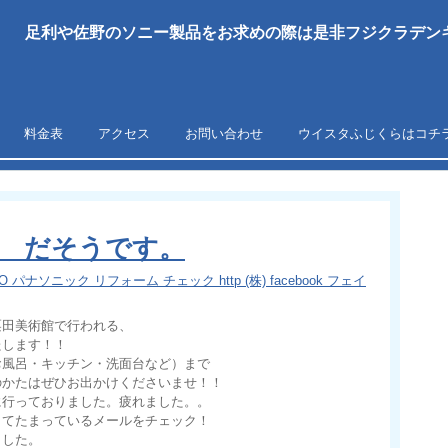
足利や佐野のソニー製品をお求めの際は是非フジクラデンキ
料金表
アクセス
お問い合わせ
ウイスタふじくらはコチ
！ だそうです。
IO パナソニック リフォーム チェック http (株) facebook フェイ
栗田美術館で行われる、
たします！！
お風呂・キッチン・洗面台など）まで
のかたはぜひお出かけくださいませ！！
に行っておりました。疲れました。。
してたまっているメールをチェック！
ました。