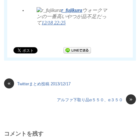
r_fujikura
ウォークマ
ンの一番高いやつが品不足だっ
て
12/18 22:25
«
Twitterまとめ投稿 2013/12/17
»
アルファ下取り品α５５０、α３５０
コメントを残す