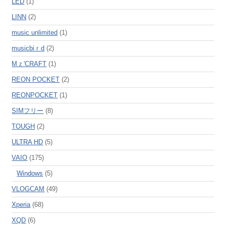
LED
(1)
LINN
(2)
music unlimited
(1)
musicbiｒd
(2)
Mｚ'CRAFT
(1)
REON POCKET
(2)
REONPOCKET
(1)
SIMフリー
(8)
TOUGH
(2)
ULTRA HD
(5)
VAIO
(175)
Windows
(5)
VLOGCAM
(49)
Xperia
(68)
XQD
(6)