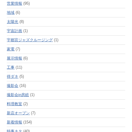
営業情報
(95)
地域
(6)
太陽光
(8)
宇宙計画
(1)
宇都宮ジャズクルージング
(1)
家電
(7)
展示情報
(6)
工事
(11)
得ダネ
(5)
撮影会
(16)
撮影会in房総
(1)
料理教室
(2)
新店オープン
(7)
新着情報
(154)
時事ネタ
(40)