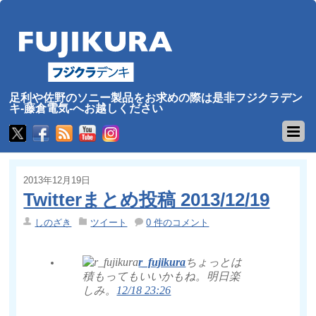
足利や佐野のソニー製品をお求めの際は是非フジクラデン
キ-藤倉電気-へお越しください
2013年12月19日
Twitterまとめ投稿 2013/12/19
しのざき
ツイート
0 件のコメント
r_fujikura
ちょっとは
積もってもいいかもね。明日楽
しみ。
12/18 23:26