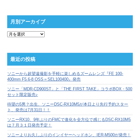
月別アーカイブ
月
別
ア
ー
カ
最近の投稿
イ
ブ
ソニーから超望遠撮影を手軽に楽しめるズームレンズ『FE 100-
400mm F5.6-8 OSS＝SEL100400』発売
ソニー「MDR-CD900ST」と「THE FIRST TAKE」コラボBOX・500
セット限定販売♪
待望の5男？出生、ソニーDSC-RX10M5が本日より先行予約スター
ト、発売は7月31日！！
ソニーRX10、9年ぶりのFMCで進化を全方位で感じるDSC-RX10M5
は７月３１日発売予定！
ソニーよりお久しぶりのインイヤーヘッドホン、IER-M500が発売！