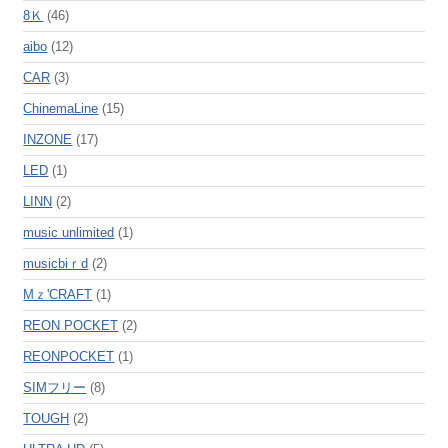
8Ｋ
(46)
aibo
(12)
CAR
(3)
ChinemaLine
(15)
INZONE
(17)
LED
(1)
LINN
(2)
music unlimited
(1)
musicbiｒd
(2)
Mｚ'CRAFT
(1)
REON POCKET
(2)
REONPOCKET
(1)
SIMフリー
(8)
TOUGH
(2)