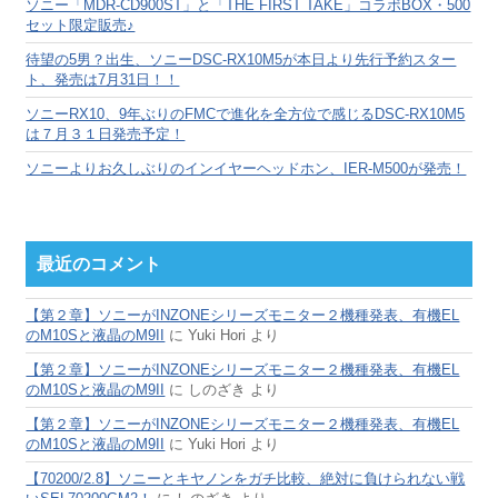
ソニー「MDR-CD900ST」と「THE FIRST TAKE」コラボBOX・500
セット限定販売♪
待望の5男？出生、ソニーDSC-RX10M5が本日より先行予約スター
ト、発売は7月31日！！
ソニーRX10、9年ぶりのFMCで進化を全方位で感じるDSC-RX10M5
は７月３１日発売予定！
ソニーよりお久しぶりのインイヤーヘッドホン、IER-M500が発売！
最近のコメント
【第２章】ソニーがINZONEシリーズモニター２機種発表、有機EL
のM10Sと液晶のM9II
に
Yuki Hori
より
【第２章】ソニーがINZONEシリーズモニター２機種発表、有機EL
のM10Sと液晶のM9II
に
しのざき
より
【第２章】ソニーがINZONEシリーズモニター２機種発表、有機EL
のM10Sと液晶のM9II
に
Yuki Hori
より
【70200/2.8】ソニーとキヤノンをガチ比較、絶対に負けられない戦