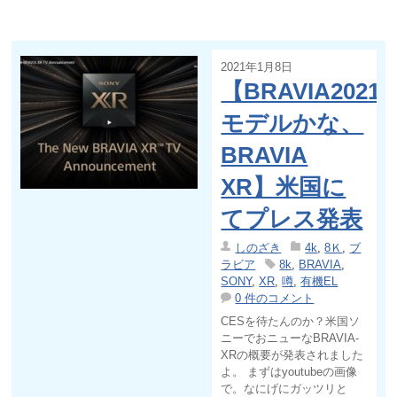
2021年1月8日
【BRAVIA2021
モデルかな、
BRAVIA
XR】米国に
てプレス発表
しのざき
4k
,
8Ｋ
,
ブ
ラビア
8k
,
BRAVIA
,
SONY
,
XR
,
噂
,
有機EL
0 件のコメント
CESを待たんのか？米国ソ
ニーでおニューなBRAVIA-
XRの概要が発表されました
よ。 まずはyoutubeの画像
で。なにげにガッツリと