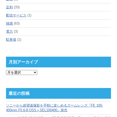
足利
(33)
配信サービス
(1)
雑感
(63)
電力
(3)
駐車場
(1)
月別アーカイブ
月
別
ア
ー
カ
最近の投稿
イ
ブ
ソニーから超望遠撮影を手軽に楽しめるズームレンズ『FE 100-
400mm F5.6-8 OSS＝SEL100400』発売