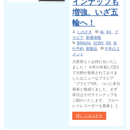
インナップも
増強、いざ五
輪へ！
しのざき
4k
,
8Ｋ
,
ブ
ラビア
,
新着情報
BRAVIA
,
SONY
,
XR
,
先
行予約
,
新製品
0 件のコ
メント
大変長らくお待たせいたし
ました！ 今年の年初にCES
で大枠が発表されておりま
したおニューなブラビア
「ブラビアXR」 ついに本日
発表と相成りました。まず
本日はそのラインナップを
ご紹介いたします。 ブルー
レイレコーダーも発表 […]
詳しくはコチラ