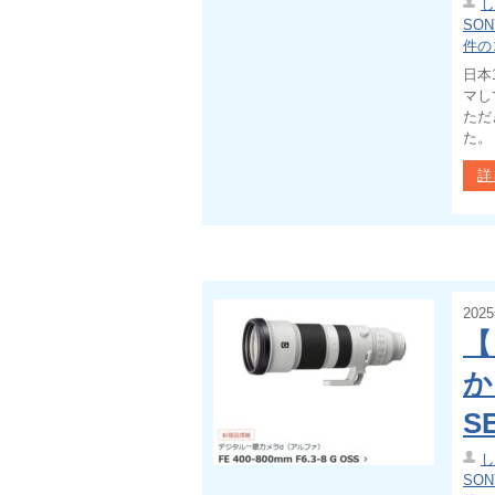
し
SON
件の
日本
マし
ただ
た。
詳
202
【
か
S
し
SON