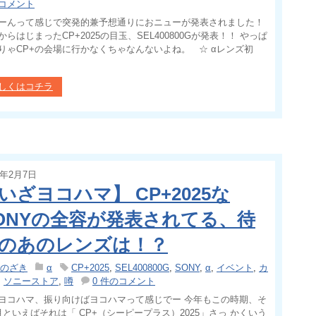
コメント
ーんって感じで突発的兼予想通りにおニューが発表されました！
からはじまったCP+2025の目玉、SEL400800Gが発表！！ やっぱ
りゃCP+の会場に行かなくちゃなんないよね。 ☆ αレンズ初
しくはコチラ
5年2月7日
いざヨコハマ】 CP+2025な
ONYの全容が発表されてる、待
のあのレンズは！？
のざき
α
CP+2025
,
SEL400800G
,
SONY
,
α
,
イベント
,
カ
,
ソニーストア
,
噂
0 件のコメント
ヨコハマ、振り向けばヨコハマって感じでー 今年もこの時期、そ
月といえばそれは「 CP+（シーピープラス）2025」さっ かくいう