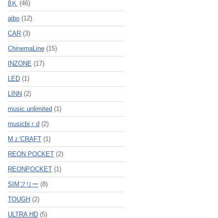
8Ｋ
(46)
aibo
(12)
CAR
(3)
ChinemaLine
(15)
INZONE
(17)
LED
(1)
LINN
(2)
music unlimited
(1)
musicbiｒd
(2)
Mｚ'CRAFT
(1)
REON POCKET
(2)
REONPOCKET
(1)
SIMフリー
(8)
TOUGH
(2)
ULTRA HD
(5)