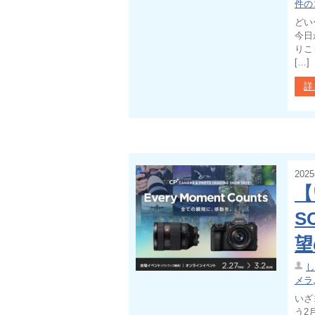
件の
どい
今日
りこ
[…]
詳
202
【
S
望
し
メラ
いざ
う2