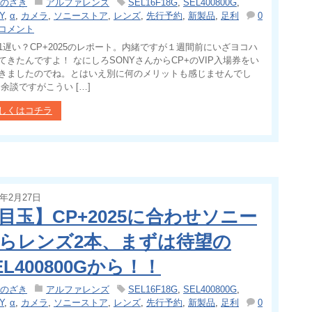
のざき
アルファレンズ
SEL16F18G
,
SEL400800G
,
Y
,
α
,
カメラ
,
ソニーストア
,
レンズ
,
先行予約
,
新製品
,
足利
0
コメント
1遅い？CP+2025のレポート。内緒ですが１週間前にいざヨコハ
てきたんですよ！ なにしろSONYさんからCP+のVIP入場券をい
きましたのでね。とはいえ別に何のメリットも感じませんでし
 余談ですがこうい […]
しくはコチラ
5年2月27日
目玉】CP+2025に合わせソニー
らレンズ2本、まずは待望の
EL400800Gから！！
のざき
アルファレンズ
SEL16F18G
,
SEL400800G
,
Y
,
α
,
カメラ
,
ソニーストア
,
レンズ
,
先行予約
,
新製品
,
足利
0