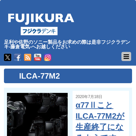
足利や佐野のソニー製品をお求めの際は是非フジクラデン
キ-藤倉電気-へお越しください
ILCA-77M2
2020年7月18日
α77Ⅱこと
ILCA-77M2が
生産終了にな