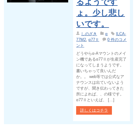
るようです
ょ。少し悲し
いです。
しのざき
α
ILCA-
77M2
,
α77Ⅱ
0 件のコメ
ント
どうやらα-Aマウントのメイ
ン機であるα77Ⅱが生産完了
になってしまうようです。
書いちゃって良いんだ
か。。 web等では公式なア
ナウンスは出ていないよう
ですが、聞き伝わってきた
所によれば、、の様です。
α77Ⅱといえば、 […]
詳しくはコチラ