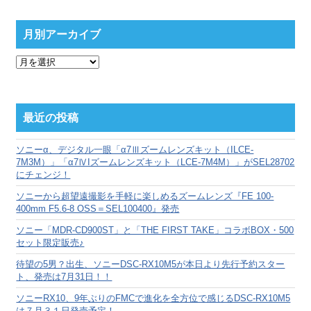
月別アーカイブ
月
別
ア
ー
カ
最近の投稿
イ
ブ
ソニーα、デジタル一眼「α7Ⅲズームレンズキット（ILCE-
7M3M）」「α7ⅣIズームレンズキット（LCE-7M4M）」がSEL28702
にチェンジ！
ソニーから超望遠撮影を手軽に楽しめるズームレンズ『FE 100-
400mm F5.6-8 OSS＝SEL100400』発売
ソニー「MDR-CD900ST」と「THE FIRST TAKE」コラボBOX・500
セット限定販売♪
待望の5男？出生、ソニーDSC-RX10M5が本日より先行予約スター
ト、発売は7月31日！！
ソニーRX10、9年ぶりのFMCで進化を全方位で感じるDSC-RX10M5
は７月３１日発売予定！