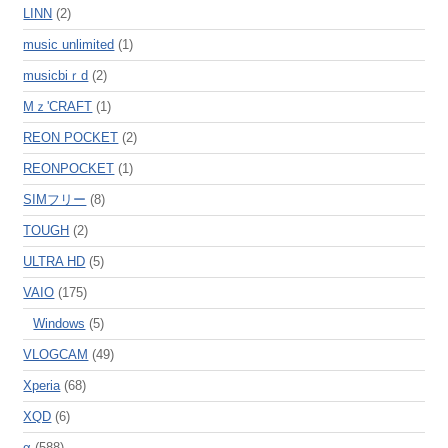
LINN
(2)
music unlimited
(1)
musicbiｒd
(2)
Mｚ'CRAFT
(1)
REON POCKET
(2)
REONPOCKET
(1)
SIMフリー
(8)
TOUGH
(2)
ULTRA HD
(5)
VAIO
(175)
Windows
(5)
VLOGCAM
(49)
Xperia
(68)
XQD
(6)
α
(588)