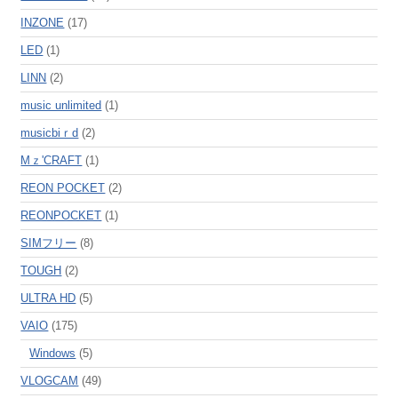
INZONE
(17)
LED
(1)
LINN
(2)
music unlimited
(1)
musicbiｒd
(2)
Mｚ'CRAFT
(1)
REON POCKET
(2)
REONPOCKET
(1)
SIMフリー
(8)
TOUGH
(2)
ULTRA HD
(5)
VAIO
(175)
Windows
(5)
VLOGCAM
(49)