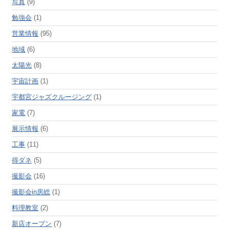
写真
(9)
勉強会
(1)
営業情報
(95)
地域
(6)
太陽光
(8)
宇宙計画
(1)
宇都宮ジャズクルージング
(1)
家電
(7)
展示情報
(6)
工事
(11)
得ダネ
(5)
撮影会
(16)
撮影会in房総
(1)
料理教室
(2)
新店オープン
(7)