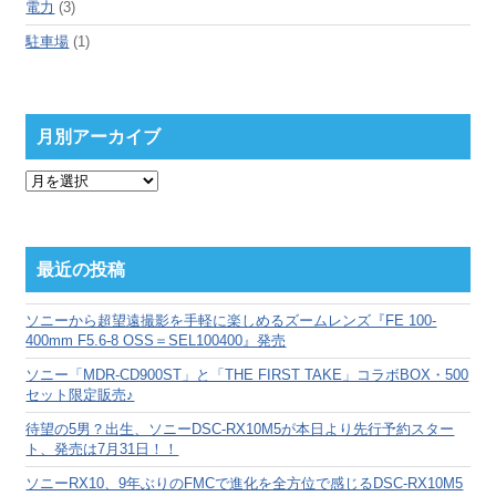
電力
(3)
駐車場
(1)
月別アーカイブ
月
別
ア
ー
カ
最近の投稿
イ
ブ
ソニーから超望遠撮影を手軽に楽しめるズームレンズ『FE 100-
400mm F5.6-8 OSS＝SEL100400』発売
ソニー「MDR-CD900ST」と「THE FIRST TAKE」コラボBOX・500
セット限定販売♪
待望の5男？出生、ソニーDSC-RX10M5が本日より先行予約スター
ト、発売は7月31日！！
ソニーRX10、9年ぶりのFMCで進化を全方位で感じるDSC-RX10M5