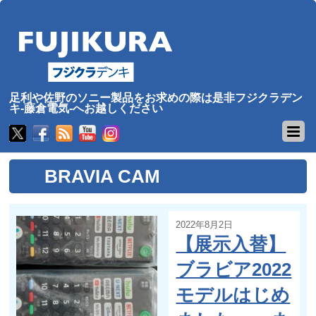
足利や佐野のソニー製品をお求めの際は是非フジクラデン
キ-藤倉電気-へお越しください
BRAVIA CAM
2022年8月2日
【展示入替】
ブラビア2022
モデルはじめ