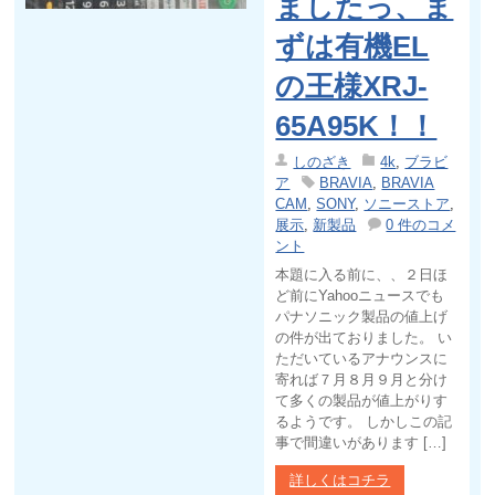
ましたっ、ま
ずは有機EL
の王様XRJ-
65A95K！！
しのざき
4k
,
ブラビ
ア
BRAVIA
,
BRAVIA
CAM
,
SONY
,
ソニーストア
,
展示
,
新製品
0 件のコメ
ント
本題に入る前に、、２日ほ
ど前にYahooニュースでも
パナソニック製品の値上げ
の件が出ておりました。 い
ただいているアナウンスに
寄れば７月８月９月と分け
て多くの製品が値上がりす
るようです。 しかしこの記
事で間違いがあります […]
詳しくはコチラ