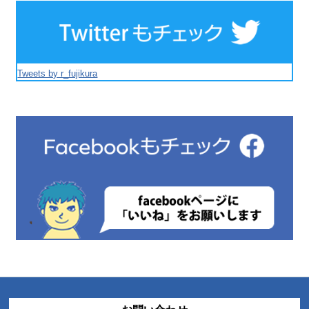
Tweets by r_fujikura