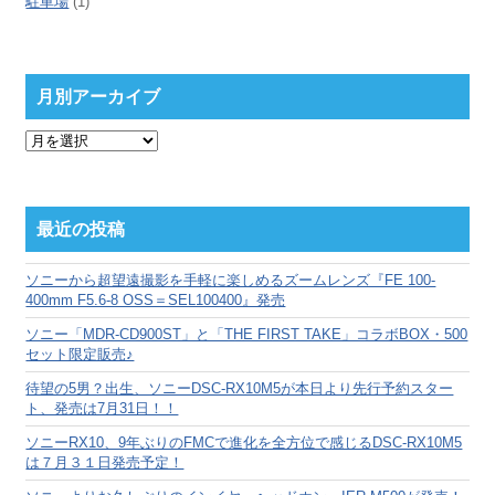
駐車場
(1)
月別アーカイブ
月
別
ア
ー
カ
最近の投稿
イ
ブ
ソニーから超望遠撮影を手軽に楽しめるズームレンズ『FE 100-
400mm F5.6-8 OSS＝SEL100400』発売
ソニー「MDR-CD900ST」と「THE FIRST TAKE」コラボBOX・500
セット限定販売♪
待望の5男？出生、ソニーDSC-RX10M5が本日より先行予約スター
ト、発売は7月31日！！
ソニーRX10、9年ぶりのFMCで進化を全方位で感じるDSC-RX10M5
は７月３１日発売予定！