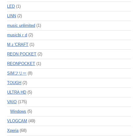
LED
(1)
LINN
(2)
music unlimited
(1)
musicbiｒd
(2)
Mｚ'CRAFT
(1)
REON POCKET
(2)
REONPOCKET
(1)
SIMフリー
(8)
TOUGH
(2)
ULTRA HD
(5)
VAIO
(175)
Windows
(5)
VLOGCAM
(49)
Xperia
(68)