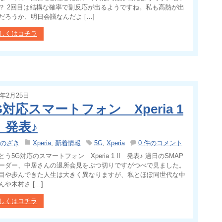
？ 2回目は結構な確率で副反応が出るようですね。私も高熱が出
だろうか、明日会議なんだよ […]
しくはコチラ
0年2月25日
G対応スマートフォン Xperia 1
I 発表♪
のざき
Xperia
,
新着情報
5G
,
Xperia
0 件のコメント
とう5G対応のスマートフォン Xperia 1 II 発表♪ 過日のSMAP
ーダー、中居さんの退所会見をぶつ切りですがつべで見ました。
目や歩んできた人生は大きく異なりますが、私とほぼ同世代な中
んや木村さ […]
しくはコチラ