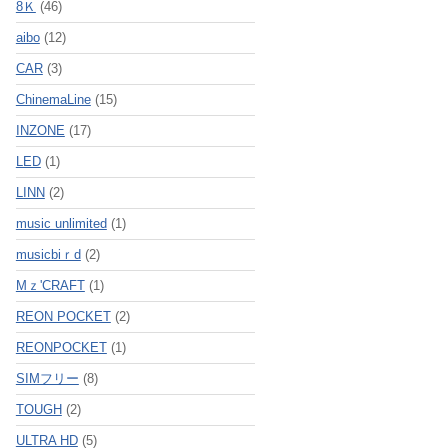
8Ｋ
(46)
aibo
(12)
CAR
(3)
ChinemaLine
(15)
INZONE
(17)
LED
(1)
LINN
(2)
music unlimited
(1)
musicbiｒd
(2)
Mｚ'CRAFT
(1)
REON POCKET
(2)
REONPOCKET
(1)
SIMフリー
(8)
TOUGH
(2)
ULTRA HD
(5)