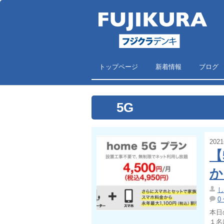
トップページ
新着情報
ブログ
5G
202
【
か
し
0
本日
１名