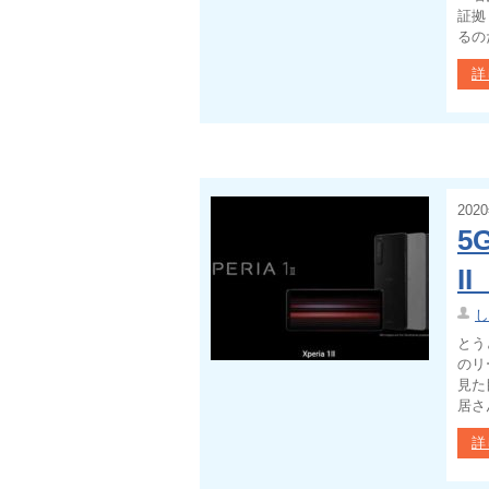
証拠
るの
詳
202
5
I
し
とう
のリ
見た
居さ
詳