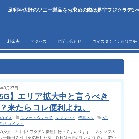
足利や佐野のソニー製品をお求めの際は是非フジクラデンキ
料金表
アクセス
お問い合わせ
ウイスタふじくらはコチ
1年9月27日
5G】エリア拡大中と言うべき
？来たらコレ便利よね。
のざき
スマートウォッチ
,
タブレット
,
時事ネタ
5G
 件のコメント
の夕方、2回目のワクチン接種に行ってまいります。 スタッフの
は一昨日２回目を接種した所、昨日は高熱が出たようです。若い