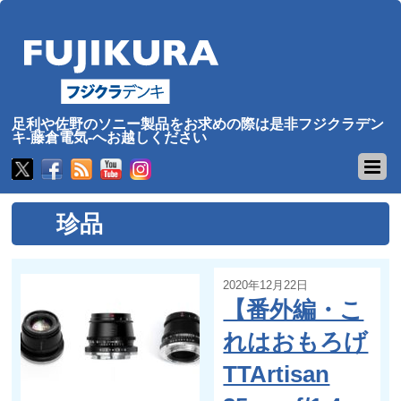
足利や佐野のソニー製品をお求めの際は是非フジクラデン
キ-藤倉電気-へお越しください
珍品
2020年12月22日
【番外編・こ
れはおもろげ
TTArtisan