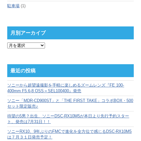
駐車場
(1)
月別アーカイブ
月
別
ア
ー
カ
最近の投稿
イ
ブ
ソニーから超望遠撮影を手軽に楽しめるズームレンズ『FE 100-
400mm F5.6-8 OSS＝SEL100400』発売
ソニー「MDR-CD900ST」と「THE FIRST TAKE」コラボBOX・500
セット限定販売♪
待望の5男？出生、ソニーDSC-RX10M5が本日より先行予約スター
ト、発売は7月31日！！
ソニーRX10、9年ぶりのFMCで進化を全方位で感じるDSC-RX10M5
は７月３１日発売予定！