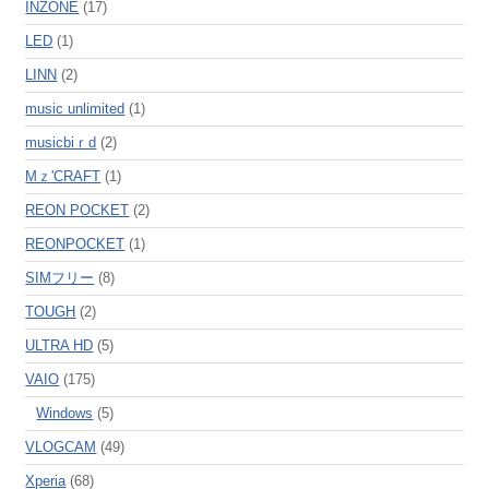
INZONE
(17)
LED
(1)
LINN
(2)
music unlimited
(1)
musicbiｒd
(2)
Mｚ'CRAFT
(1)
REON POCKET
(2)
REONPOCKET
(1)
SIMフリー
(8)
TOUGH
(2)
ULTRA HD
(5)
VAIO
(175)
Windows
(5)
VLOGCAM
(49)
Xperia
(68)