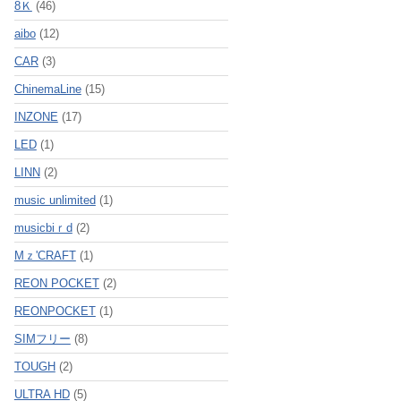
8Ｋ
(46)
aibo
(12)
CAR
(3)
ChinemaLine
(15)
INZONE
(17)
LED
(1)
LINN
(2)
music unlimited
(1)
musicbiｒd
(2)
Mｚ'CRAFT
(1)
REON POCKET
(2)
REONPOCKET
(1)
SIMフリー
(8)
TOUGH
(2)
ULTRA HD
(5)