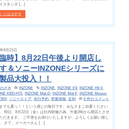
イスタンダ […]
しくはコチラ
5年8月21日
臨時】8月22日午後より開店し
す＆ソニーINZONEシリーズに
製品大投入！！
のざき
INZONE
INZONE
,
INZONE E9
,
INZONE H9 II
,
ONE KBD-H75
,
INZONE Mat-D
,
INZONE Mat-F
,
INZONE Mouse-
ONY
,
ソニーストア
,
先行予約
,
営業情報
,
足利
0 件のコメント
までも夏っ！！という感じの毎日です。みなさまご自愛ください
。 明日、8月22日（金）は社内研修の為、午後2時から開店とさせ
ただきます。 ご不便をお掛けいたしますが、よろしくお願い致し
。 さて、メーカーさん […]