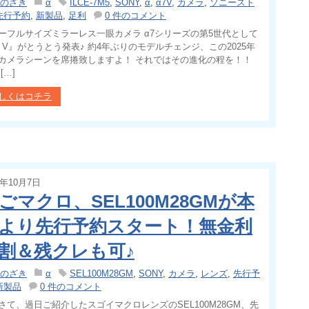
のざき
α
ILCE-7M5
,
SONY
,
α
,
α7V
,
カメラ
,
ソニースト
先行予約
,
新製品
,
足利
0 件のコメント
ーフルサイズミラーレス一眼カメラ α7シリーズの第5世代として
7 V』がとうとう発表♪ 約4年ぶりのモデルチェンジ、この2025年
カメラシーンを席捲致しますよ！ それではその進化の程を！！
[…]
しくはコチラ
5年10月7日
ごマクロ、SEL100M28GMが本
より先行予約スタート！無金利
割＆残クレも可♪
のざき
α
SEL100M28GM
,
SONY
,
カメラ
,
レンズ
,
先行予
新製品
0 件のコメント
さて、過日ご紹介したスゴイマクロレンズのSEL100M28GM、先