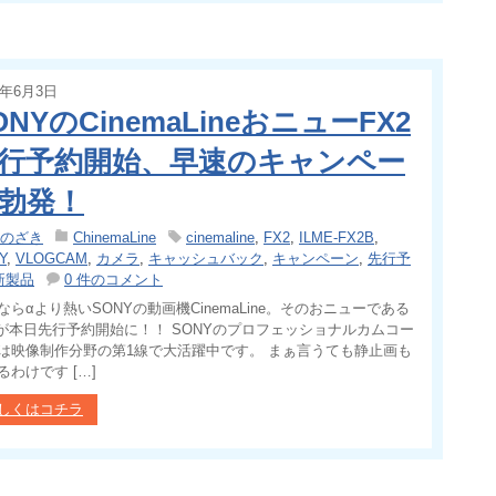
5年6月3日
ONYのCinemaLineおニューFX2
行予約開始、早速のキャンペー
勃発！
のざき
ChinemaLine
cinemaline
,
FX2
,
ILME-FX2B
,
Y
,
VLOGCAM
,
カメラ
,
キャッシュバック
,
キャンペーン
,
先行予
新製品
0 件のコメント
ならαより熱いSONYの動画機CinemaLine。そのおニューである
2が本日先行予約開始に！！ SONYのプロフェッショナルカムコー
は映像制作分野の第1線で大活躍中です。 まぁ言うても静止画も
るわけです […]
しくはコチラ