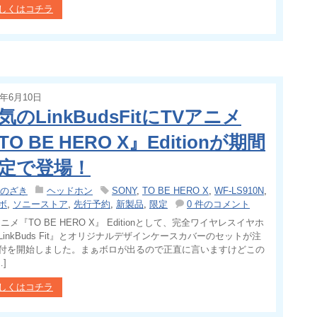
しくはコチラ
5年6月10日
気のLinkBudsFitにTVアニメ
TO BE HERO X』Editionが期間
定で登場！
のざき
ヘッドホン
SONY
,
TO BE HERO X
,
WF-LS910N
,
ボ
,
ソニーストア
,
先行予約
,
新製品
,
限定
0 件のコメント
アニメ『TO BE HERO X』 Editionとして、完全ワイヤレスイヤホ
LinkBuds Fit』とオリジナルデザインケースカバーのセットが注
付を開始しました。まぁボロが出るので正直に言いますけどこの
…]
しくはコチラ