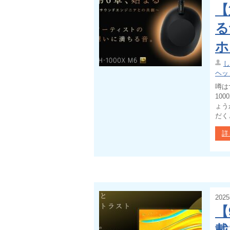
【
る
ホ
し
ヘッ
噂は
10
ょう
だく
詳
202
【