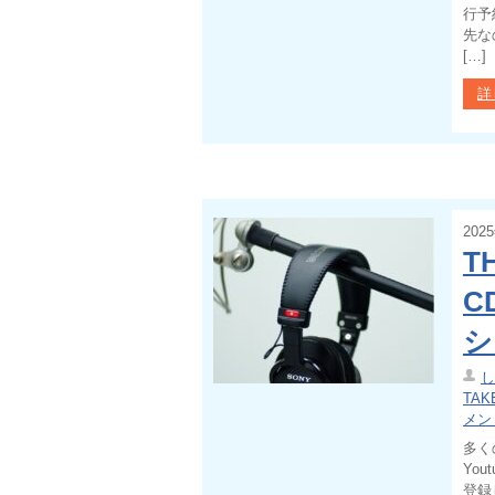
行予
先な
[…]
詳
202
T
C
シ
し
TAK
メン
多く
Yo
登録