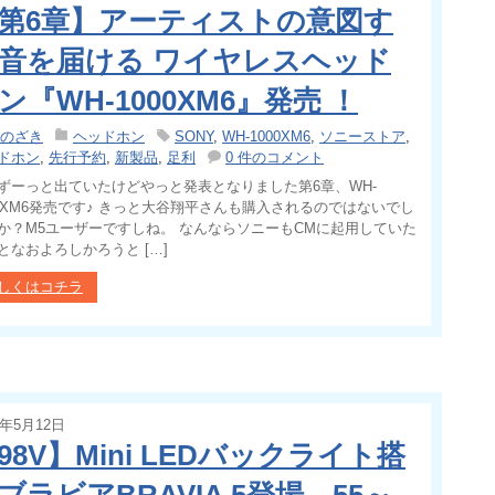
第6章】アーティストの意図す
音を届ける ワイヤレスヘッド
ン『WH-1000XM6』発売 ！
のざき
ヘッドホン
SONY
,
WH-1000XM6
,
ソニーストア
,
ドホン
,
先行予約
,
新製品
,
足利
0 件のコメント
ずーっと出ていたけどやっと発表となりました第6章、WH-
00XM6発売です♪ きっと大谷翔平さんも購入されるのではないでし
か？M5ユーザーですしね。 なんならソニーもCMに起用していた
となおよろしかろうと […]
しくはコチラ
5年5月12日
98V】Mini LEDバックライト搭