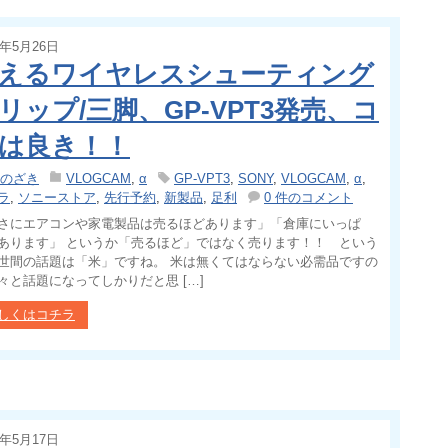
5年5月26日
えるワイヤレスシューティング
リップ/三脚、GP-VPT3発売、コ
は良き！！
のざき
VLOGCAM
,
α
GP-VPT3
,
SONY
,
VLOGCAM
,
α
,
ラ
,
ソニーストア
,
先行予約
,
新製品
,
足利
0 件のコメント
さにエアコンや家電製品は売るほどあります」「倉庫にいっぱ
あります」 というか「売るほど」ではなく売ります！！ という
世間の話題は「米」ですね。 米は無くてはならない必需品ですの
々と話題になってしかりだと思 […]
しくはコチラ
5年5月17日