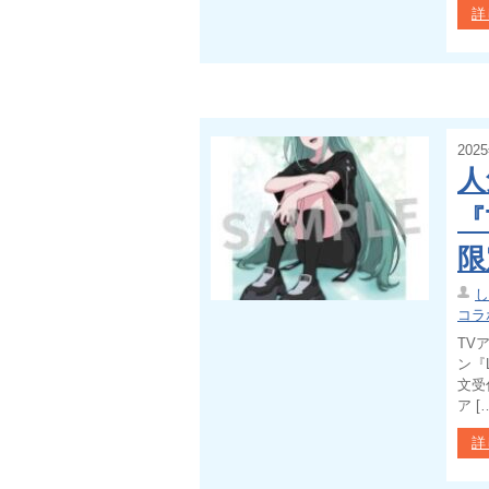
詳
202
人
『
限
し
コラ
TV
ン『
文受
ア [
詳