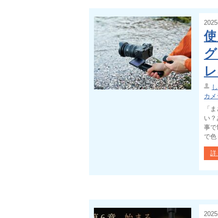
202
使
グ
レ
し
カメ
「ま
い？
事で
で色
詳
202