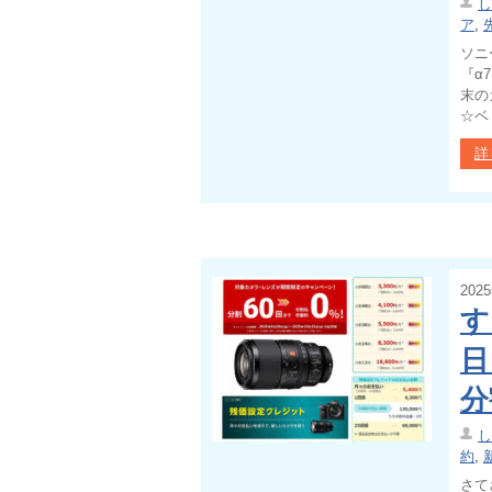
し
ア
,
ソニ
『α
末の
☆ベ 
詳
202
す
日
分
し
約
,
さて