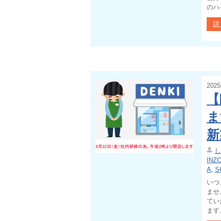
のハ
詳
202
【
ま
新
し
INZ
A
,
S
いつ
ませ
てい
ます