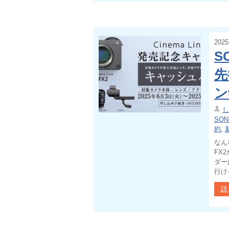
202
S
先
ン
し
SON
約
,
なん
FX
ダー
行け
詳