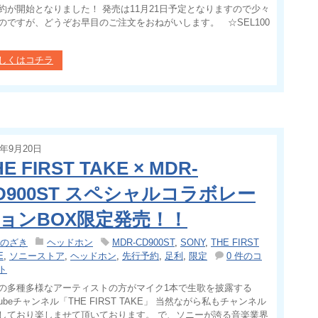
約が開始となりました！ 発売は11月21日予定となりますので少々
のですが、どうぞお早目のご注文をおねがいします。 ☆SEL100
しくはコチラ
5年9月20日
HE FIRST TAKE × MDR-
D900ST スペシャルコラボレー
ョンBOX限定発売！！
のざき
ヘッドホン
MDR-CD900ST
,
SONY
,
THE FIRST
E
,
ソニーストア
,
ヘッドホン
,
先行予約
,
足利
,
限定
0 件のコ
ト
の多種多様なアーティストの方がマイク1本で生歌を披露する
utubeチャンネル「THE FIRST TAKE」 当然ながら私もチャンネル
しており楽しませて頂いております。 で、ソニーが誇る音楽業界