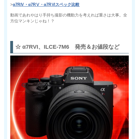
>
α7RⅣ・α7RⅤ・α7RⅥスペック比較
動画であれやはり手持ち撮影の機動力を考えれば重さは大事。全
方位マンキンじゃね！？
☆ α7RVI、ILCE-7M6 発売＆お値段など