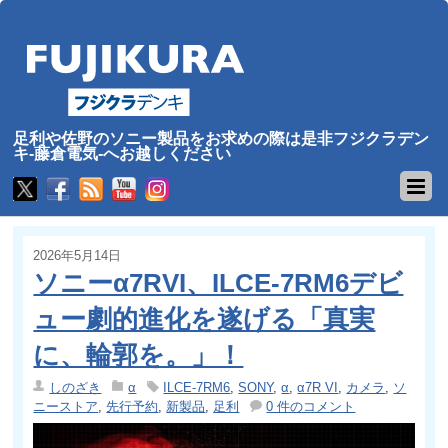
足利や佐野のソニー製品をお求めの際は是非フジクラデン
キ-藤倉電気-へお越しください
2026年5月14日
ソニーα7RVI、ILCE-7RM6デビ
ュー劇的進化を遂げる「真実
に、輪郭を。」！
しのざき
α
ILCE-7RM6
,
SONY
,
α
,
α7R VI
,
カメラ
,
ソ
ニーストア
,
先行予約
,
新製品
,
足利
0 件のコメント