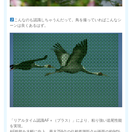
こんなのも認識しちゃうんだって。鳥を撮っていればこんなシ
ーンは良くあるはず。
「リアルタイム認識AF＋（プラス）」により、粘り強い追尾性能
を実現。
AF性能を大幅に向上。最大759点の位相差測距点が画面の約94%