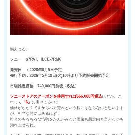
燃えとる。
ソニー α7RVI、ILCE-7RM6
発売日 ：2026年6月5日予定
先行予約：2026年5月19日(火)10時より予約販売開始予定
市場推定価格 740,000円前後（税込）
ソニーストアのクーポンを使用すれば666,000円税込
ほどか。こ
れって
「6」
に掛けてるの？
価格がかかくですからバカ売れという程にはならないと思います
が、相当な需要はあるはず！
昨今のもろもろな情勢をかんがみると価格も想定内と言えるかも
知れませんね。