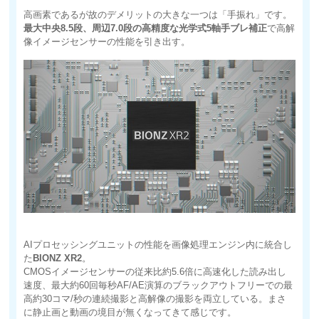
高画素であるが故のデメリットの大きな一つは「手振れ」です。
最大中央8.5段、周辺7.0段の高精度な光学式5軸手ブレ補正
で高解
像イメージセンサーの性能を引き出す。
AIプロセッシングユニットの性能を画像処理エンジン内に統合し
た
BIONZ XR2
。
CMOSイメージセンサーの従来比約5.6倍に高速化した読み出し
速度、最大約60回毎秒AF/AE演算のブラックアウトフリーでの最
高約30コマ/秒の連続撮影と高解像の撮影を両立している。まさ
に静止画と動画の境目が無くなってきて感じです。