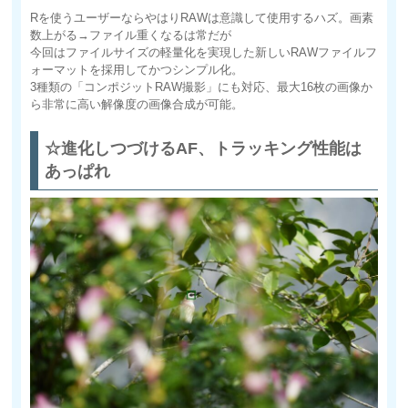
Rを使うユーザーならやはりRAWは意識して使用するハズ。画素
数上がる→ファイル重くなるは常だが
今回はファイルサイズの軽量化を実現した新しいRAWファイルフ
ォーマットを採用してかつシンプル化。
3種類の「コンポジットRAW撮影」にも対応、最大16枚の画像か
ら非常に高い解像度の画像合成が可能。
☆進化しつづけるAF、トラッキング性能は
あっぱれ