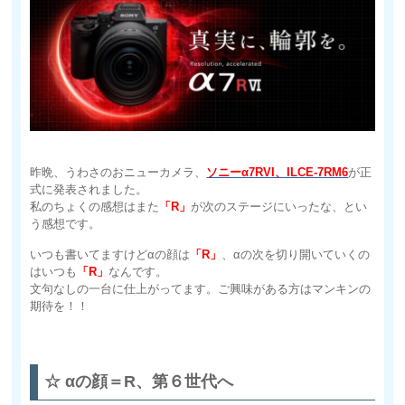
昨晩、うわさのおニューカメラ、
ソニーα7RVI、ILCE-7RM6
が正
式に発表されました。
私のちょくの感想はまた
「R」
が次のステージにいったな、とい
う感想です。
いつも書いてますけどαの顔は
「R」
、αの次を切り開いていくの
はいつも
「R」
なんです。
文句なしの一台に仕上がってます。ご興味がある方はマンキンの
期待を！！
☆ αの顔＝R、第６世代へ