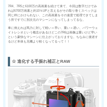
7R4、7R5と6100万の高画素を続けて来て、今回は数字だけでみ
れば6700万画素と約10％UPと言えるがその取り巻くスペックは
同じ秤にかけられない、この高画素をその速度で処理できてしま
う所ですでに別次元のマシーンになってしまってるな。
車に例えれば馬力に対して軽い＝早い、重い＝遅い、パワーウェ
イトレシオという概念があるけどこの7R6は画像は重いけど早い
という豪快なマシーンに仕上がっておりますな。ちなみに後述す
るけど本体も兄機より軽くなってるって！！
☆ 進化する手振れ補正とRAW