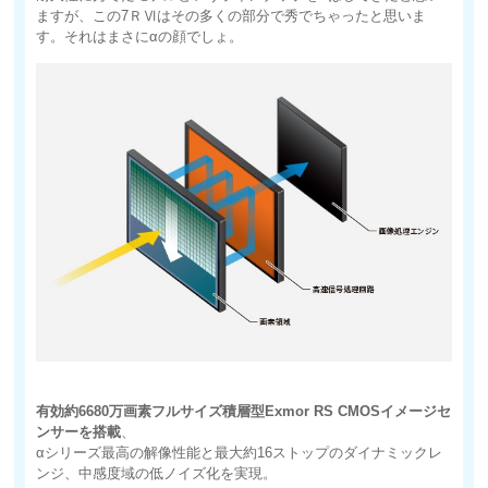
ますが、この7ＲⅥはその多くの部分で秀でちゃったと思いま
す。それはまさにαの顔でしょ。
有効約6680万画素フルサイズ積層型Exmor RS CMOSイメージセ
ンサーを搭載
、
αシリーズ最高の解像性能と最大約16ストップのダイナミックレ
ンジ、中感度域の低ノイズ化を実現。