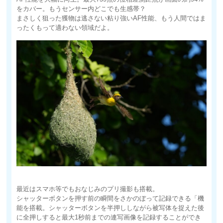
をカバー。もうセンサー内どこでも生感帯？
まさしく狙った獲物は逃さない粘り強いAF性能、もう人間ではま
ったくもって適わない領域だよ。
最近はスマホ等でもおなじみのプリ撮影も搭載。
シャッターボタンを押す前の瞬間をさかのぼって記録できる「機
能を搭載。シャッターボタンを半押ししながら被写体を捉えた後
に全押しすると最大1秒前までの連写画像を記録することができ