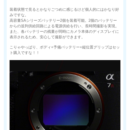
装着状態で見るとかなりごつめに感じるけど個人的にはかなり好
みですな。
高容量SAシリーズバッテリー2個を装着可能。2個のバッテリー
からの並列供給回路による電源供給を行い、長時間撮影を実現。
また、各バッテリーの残量が同時にカメラ本体のディスプレイに
表示されるため、安心して撮影ができます。
こりゃやっぱり、ボディ+予備バッテリー+縦位置グリップはセッ
ト購入ですな！！