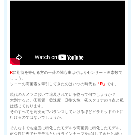
R
に期待を寄せる方の一番の関心事はやはりセンサー＝画素数で
しょう。
ソニーの高画素を牽引してきたのはいつの時代も
「R」
です。
現代のカメラにおいて追及されている物って何でしょうか？
大別すると、①画質 ②速度 ③耐久性 ④スタミナの４点と私
は感じております。
そのすべてを高次元でバランスしていけるほどピラミッドの上に
行けるのではないでしょうか。
そんな中でも速度に特化したモデルや高画質に特化したモデル、
耐久性に秀でたモデルというラインナップをαはしてきたと思い