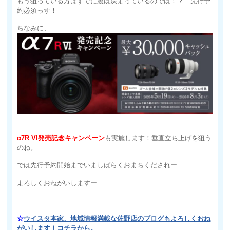
もう狙っている方はすでに腹は決まっているのでは！？ 先行予
約必須っす！
ちなみに、
α7R VI発売記念キャンペーン
も実施します！垂直立ち上げを狙う
のね。
では先行予約開始までいましばらくおまちくだされー
よろしくおねがいしますー
☆
ウイスタ本家、地域情報満載な佐野店のブログもよろしくおね
がいします！コチラから。