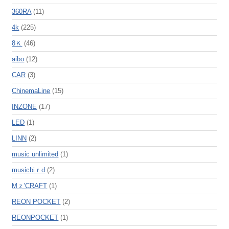
360RA
(11)
4k
(225)
8Ｋ
(46)
aibo
(12)
CAR
(3)
ChinemaLine
(15)
INZONE
(17)
LED
(1)
LINN
(2)
music unlimited
(1)
musicbiｒd
(2)
Mｚ'CRAFT
(1)
REON POCKET
(2)
REONPOCKET
(1)