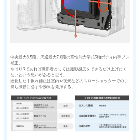
中央最大8.5段、周辺最大7.0段の高性能光学式5軸ボディ内手ブレ
補正。
やはりRであれば撮影者としては撮影感度をできるだけ上げたく
ないという想いがあると思う。
進化した手振れ補正は室内や夜景などのスローシャッターでの手
持ち撮影に必ずや効果を発揮する。