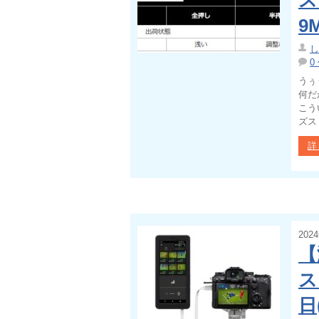
ス
9
し
0
うぅ
何だ
こう
ズス
詳
202
【
ス
日