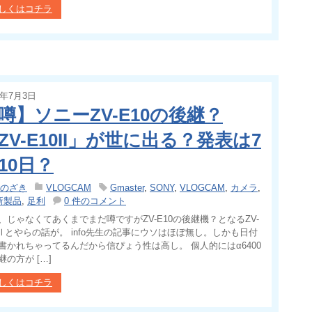
しくはコチラ
4年7月3日
噂】ソニーZV-E10の後継？
ZV-E10II」が世に出る？発表は7
10日？
のざき
VLOGCAM
Gmaster
,
SONY
,
VLOGCAM
,
カメラ
,
新製品
,
足利
0 件のコメント
、じゃなくてあくまでまだ噂ですがZV-E10の後継機？となるZV-
0Ⅱとやらの話が。 info先生の記事にウソはほぼ無し。しかも日付
書かれちゃってるんだから信ぴょう性は高し。 個人的にはα6400
継の方が […]
しくはコチラ