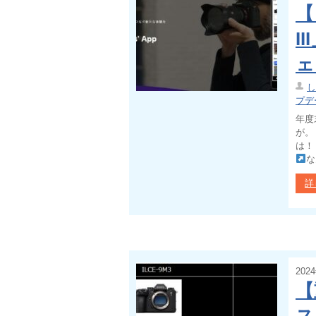
【
I
ェ
し
プデ
年度
が。
は！
な
詳
202
【