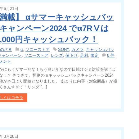
4年6月21日
満載】 αサマーキャッシュバッ
キャンペーン2024 でα7RⅤは
0,000円キャッシュバック！
のざき
α
,
ソニーストア
SONY
,
カメラ
,
キャッシュバッ
キャンペーン
,
ソニーストア
,
レンズ
,
値下げ
,
足利
,
限定
0 件
メント
かにもうサマーだな！もう良い年なので日焼けシミ対策を講じよ
な！？ さてさて、恒例の αキャッシュバックキャンペーン2024
陣が本日より開始となりました。 あまりに内容（対象商品）が盛
くさんすぎて「リンダ […]
しくはコチラ
4年3月28日