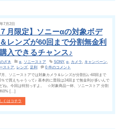
4年7月2日
７月限定】ソニーαの対象ボデ
＆レンズが60回まで分割無金利
購入できるチャンス♪
のざき
α
,
ソニーストア
SONY
,
α
,
カメラ
,
キャンペーン
,
ーストア
,
レンズ
,
足利
0 件のコメント
7月、ソニーストアでは対象カメラ＆レンズが分割払い60回まで
0％で買えちゃうって♪ 基本的に普段は24回まで無金利が多いんで
どね。今回は特別っすよ。 ☆対象商品一杯、ソニーストア 分割
0% […]
しくはコチラ