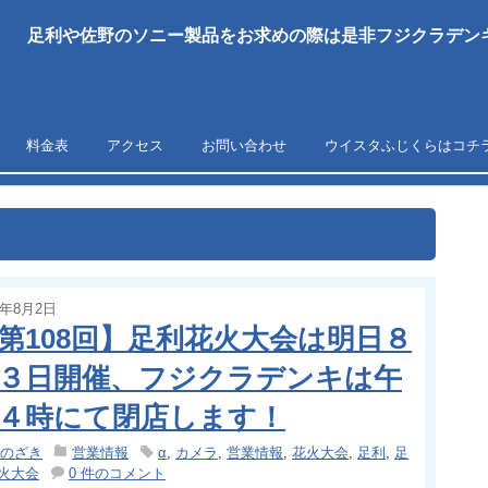
足利や佐野のソニー製品をお求めの際は是非フジクラデンキ
料金表
アクセス
お問い合わせ
ウイスタふじくらはコチ
4年8月2日
第108回】足利花火大会は明日８
３日開催、フジクラデンキは午
４時にて閉店します！
のざき
営業情報
α
,
カメラ
,
営業情報
,
花火大会
,
足利
,
足
火大会
0 件のコメント