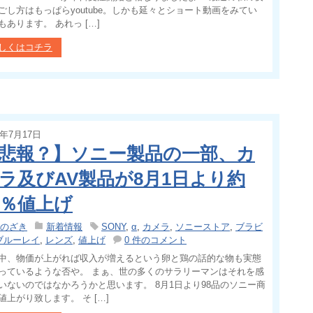
ごし方はもっぱらyoutube。しかも延々とショート動画をみてい
もあります。 あれっ […]
しくはコチラ
4年7月17日
悲報？】ソニー製品の一部、カ
ラ及びAV製品が8月1日より約
0％値上げ
のざき
新着情報
SONY
,
α
,
カメラ
,
ソニーストア
,
ブラビ
ブルーレイ
,
レンズ
,
値上げ
0 件のコメント
中、物価が上がれば収入が増えるという卵と鶏の話的な物も実態
っているような否や。 まぁ、世の多くのサラリーマンはそれを感
いないのではなかろうかと思います。 8月1日より98品のソニー商
値上がり致します。 そ […]