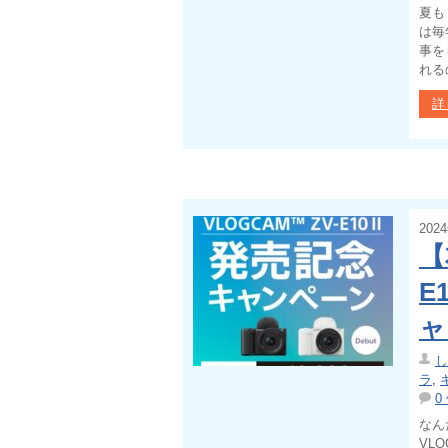
夏も
は毎
事を
れる
詳
202
【
E
ャ
し
ラ
,
0
なん
VL