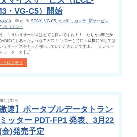
タマイズサービス（ILCE-
M3・VG-C5）開始
のざき
α
SONY
,
VG-C5
,
α
,
α9Ⅲ
,
カメラ
,
新サービス
 件のコメント
う、こういうサービスはとても良いですね！！ たしかα99だか
かの時にもあったような希ガス！ ソニーも特に上級機に関しては
いうサービスをもっと強化していただきたいですよ。 ☆レリー
トローク カ […]
しくはコチラ
4年1月31日
激速】ポータブルデータトラン
ミッター PDT-FP1 発表、3月22
(金)発売予定