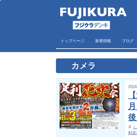
トップページ
新着情報
ブログ
カメラ
202
【
月
後
し
利花