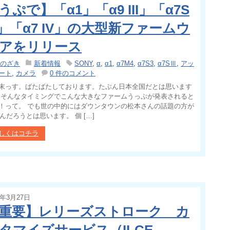
うぷで】「α1」「α9 III」「α7S
II」「α7 IV」の大型新ファームウ
アをリリース
のざき
新着情報
SONY
,
α
,
α1
,
α7M4
,
α7S3
,
α7SⅢ
,
アッ
ート
,
カメラ
0 件のコメント
末っす。ばたばたしております。たぶん日本全国だとは思います
 そんなタイミングでこんな大きなファームうっぷが発表されると
！って。 でも世の中的にはダウンタウンの松本さんの話題の方が
んだろうとは思います。 個 […]
しくはコチラ
4年3月27日
重要】レリーズストローク カ