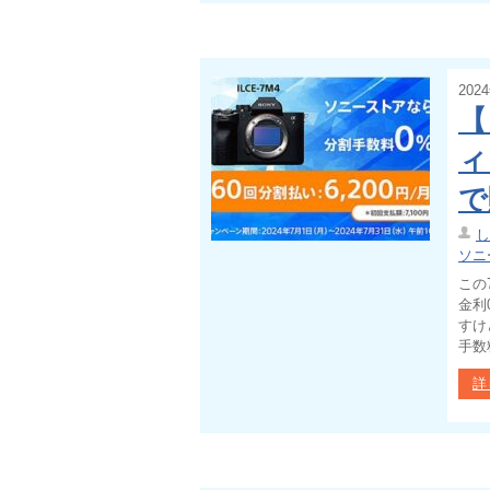
202
【
ィ
で
し
ソニ
この
金利
すけ
手数料
詳