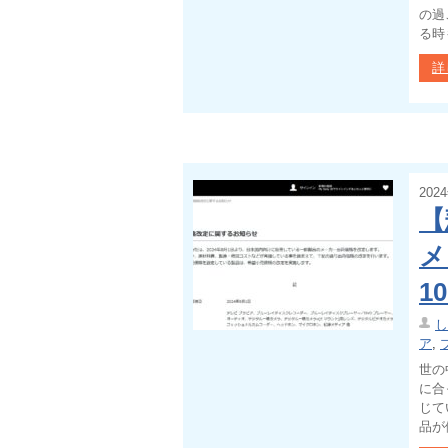
の過
る時
詳
202
【
メ
1
し
ア
,
世の
に合
じて
品が