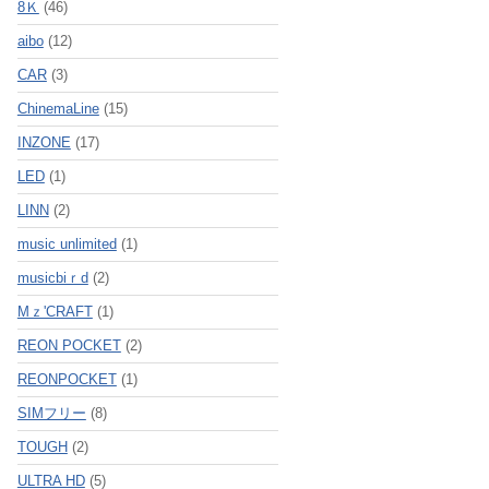
8Ｋ
(46)
aibo
(12)
CAR
(3)
ChinemaLine
(15)
INZONE
(17)
LED
(1)
LINN
(2)
music unlimited
(1)
musicbiｒd
(2)
Mｚ'CRAFT
(1)
REON POCKET
(2)
REONPOCKET
(1)
SIMフリー
(8)
TOUGH
(2)
ULTRA HD
(5)