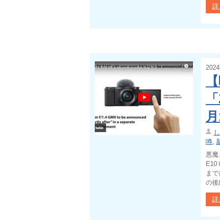
詳
202
【
「
月
し
噂
,
悪魔
E1
まで
の後
詳