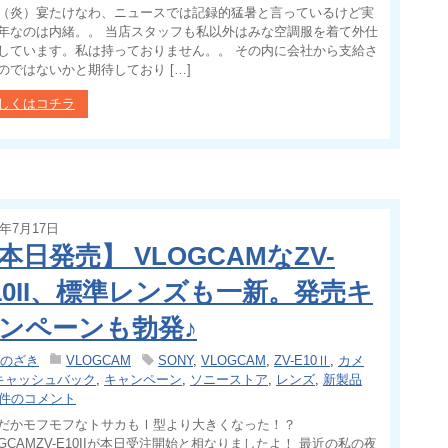
（炎）宴たけなわ、ニュースでは記録的猛暑と言っているけど実
年なのは内緒。。 当店スタッフも私以外はみな空調服を着て外仕
しています。私は持っておりません。。 その内に会社から支給さ
のではないかと期待しており […]
しくはコチラ
4年7月17日
本日発売】 VLOGCAMなZV-
10II、標準レンズも一新。発売キ
ンペーンも勃発♪
のざき
VLOGCAM
SONY
,
VLOGCAM
,
ZV-E10Ⅱ
,
カメ
キャッシュバック
,
キャンペーン
,
ソニーストア
,
レンズ
,
新製品
 件のコメント
だかモフモフなトサカもⅠ型より大きくなった！？
OGCAMZV-E10IIが本日受注開始と相なりましたよ！ 最近の私の夜