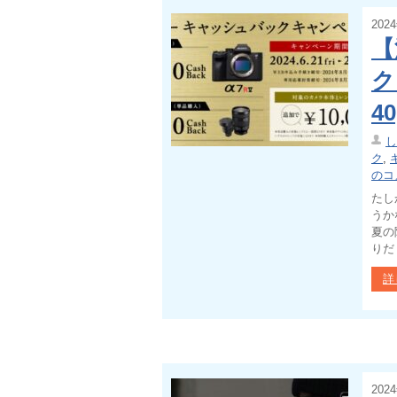
202
【
ク
4
し
ク
,
のコ
たし
うか
夏の
りだ
詳
202