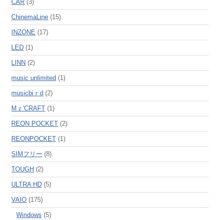
CAR
(3)
ChinemaLine
(15)
INZONE
(17)
LED
(1)
LINN
(2)
music unlimited
(1)
musicbiｒd
(2)
Mｚ'CRAFT
(1)
REON POCKET
(2)
REONPOCKET
(1)
SIMフリー
(8)
TOUGH
(2)
ULTRA HD
(5)
VAIO
(175)
Windows
(5)