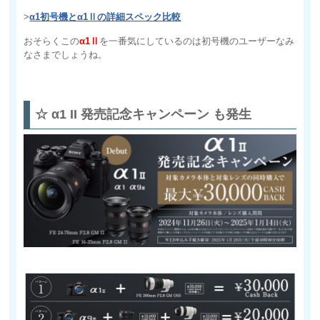
>
α1初号機とα1Ⅱの詳細スペック比較
おそらくこの
α1Ⅱ
を一番気にしているのは初号機のユーザーなみ
なさまでしょうね。
☆ α1 II 発売記念キャンペーン も発生