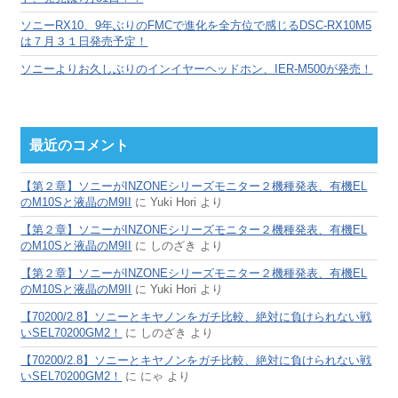
ソニーRX10、9年ぶりのFMCで進化を全方位で感じるDSC-RX10M5
は７月３１日発売予定！
ソニーよりお久しぶりのインイヤーヘッドホン、IER-M500が発売！
最近のコメント
【第２章】ソニーがINZONEシリーズモニター２機種発表、有機EL
のM10Sと液晶のM9II
に
Yuki Hori
より
【第２章】ソニーがINZONEシリーズモニター２機種発表、有機EL
のM10Sと液晶のM9II
に
しのざき
より
【第２章】ソニーがINZONEシリーズモニター２機種発表、有機EL
のM10Sと液晶のM9II
に
Yuki Hori
より
【70200/2.8】ソニーとキヤノンをガチ比較、絶対に負けられない戦
いSEL70200GM2！
に
しのざき
より
【70200/2.8】ソニーとキヤノンをガチ比較、絶対に負けられない戦
いSEL70200GM2！
に
にゃ
より