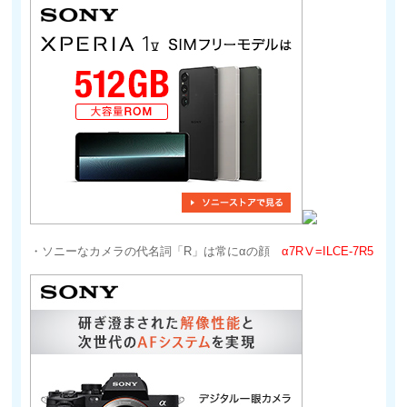
・ソニーなカメラの代名詞「R」は常にαの顔
α7RⅤ=ILCE-7R5