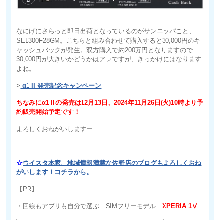
なにげにさらっと即日出荷となっているのがサンニッパこと、
SEL300F28GM。こちらと組み合わせて購入すると30,000円のキ
ャッシュバックが発生。双方購入で約200万円となりますので
30,000円が大きいかどうかはアレですが、きっかけにはなります
よね。
>
α1 II 発売記念キャンペーン
ちなみにα1Ⅱの発売は12月13日、2024年11月26日(火)10時より予
約販売開始予定です！
よろしくおねがいしますー
☆
ウイスタ本家、地域情報満載な佐野店のブログもよろしくおね
がいします！コチラから。
【PR】
・回線もアプリも自分で選ぶ SIMフリーモデル
XPERIA 1Ⅴ