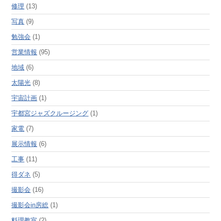
修理
(13)
写真
(9)
勉強会
(1)
営業情報
(95)
地域
(6)
太陽光
(8)
宇宙計画
(1)
宇都宮ジャズクルージング
(1)
家電
(7)
展示情報
(6)
工事
(11)
得ダネ
(5)
撮影会
(16)
撮影会in房総
(1)
料理教室
(2)