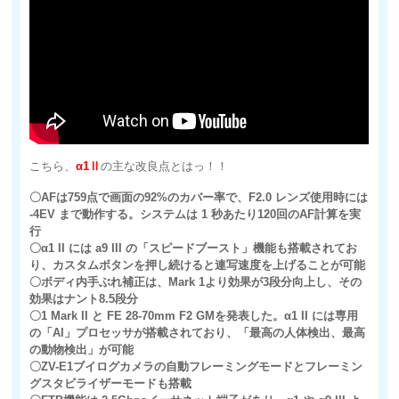
こちら、
α1Ⅱ
の主な改良点とはっ！！
〇AFは759点で画面の92%のカバー率で、F2.0 レンズ使用時には
-4EV まで動作する。システムは 1 秒あたり120回のAF計算を実
行
〇α1 II には a9 III の「スピードブースト」機能も搭載されてお
り、カスタムボタンを押し続けると連写速度を上げることが可能
〇ボディ内手ぶれ補正は、Mark 1より効果が3段分向上し、その
効果はナント8.5段分
〇1 Mark II と FE 28-70mm F2 GMを発表した。α1 II には専用
の「AI」プロセッサが搭載されており、「最高の人体検出、最高
の動物検出」が可能
〇ZV-E1ブイログカメラの自動フレーミングモードとフレーミン
グスタビライザーモードも搭載