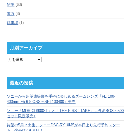
雑感
(63)
電力
(3)
駐車場
(1)
月別アーカイブ
月
別
ア
ー
カ
最近の投稿
イ
ブ
ソニーから超望遠撮影を手軽に楽しめるズームレンズ『FE 100-
400mm F5.6-8 OSS＝SEL100400』発売
ソニー「MDR-CD900ST」と「THE FIRST TAKE」コラボBOX・500
セット限定販売♪
待望の5男？出生、ソニーDSC-RX10M5が本日より先行予約スター
ト、発売は7月31日！！