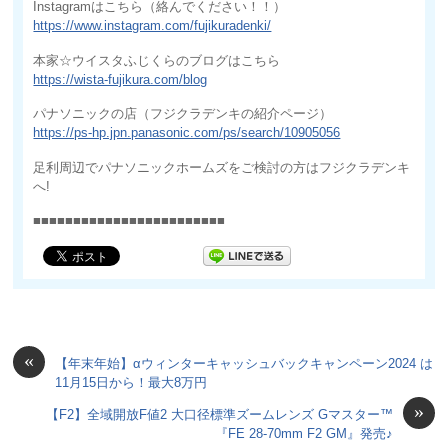
Instagramはこちら（絡んでください！！）
https://www.instagram.com/fujikuradenki/
本家☆ウイスタふじくらのブログはこちら
https://wista-fujikura.com/blog
パナソニックの店（フジクラデンキの紹介ページ）
https://ps-hp.jpn.panasonic.com/ps/search/10905056
足利周辺でパナソニックホームズをご検討の方はフジクラデンキ
へ!
■■■■■■■■■■■■■■■■■■■■■■■■
«
【年末年始】αウィンターキャッシュバックキャンペーン2024 は
11月15日から！最大8万円
»
【F2】全域開放F値2 大口径標準ズームレンズ Gマスター™
『FE 28-70mm F2 GM』発売♪