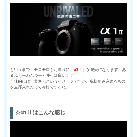
という事で、モロモロ予定通りに
「α1Ⅱ」
が発売になります。あ
るふぁーわんつーと呼べば良い！？
全体的には正常進化というイメージですが、現状組み込めるもの
を全部入れたって格好ですかね。
☆α1Ⅱはこんな感じ