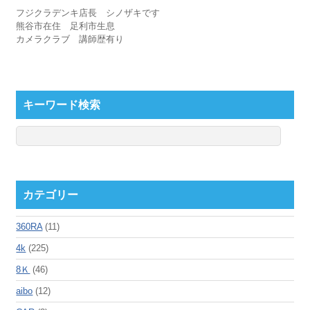
フジクラデンキ店長 シノザキです
熊谷市在住 足利市生息
カメラクラブ 講師歴有り
キーワード検索
カテゴリー
360RA
(11)
4k
(225)
8Ｋ
(46)
aibo
(12)