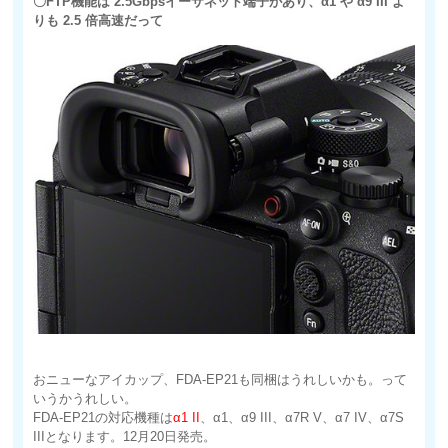
〇FTP機能は 2.5Gbpsイーサネット端子があり、α1 や α9 III よ
りも 2.5 倍高速だって
おニューなアイカップ、FDA-EP21も同梱はうれしいかも。って
いうかうれしい。
FDA-EP21の対応機種は
α1 II
、α1、α9 III、α7R V、α7 IV、α7S
IIIとなります。12月20日発売。