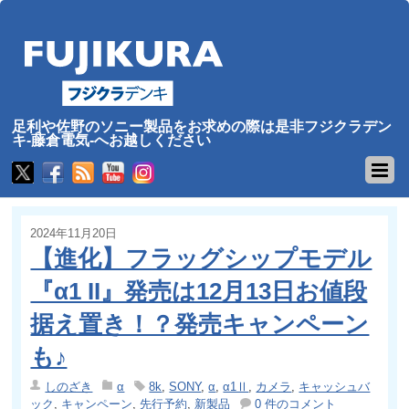
足利や佐野のソニー製品をお求めの際は是非フジクラデン
キ-藤倉電気-へお越しください
2024年11月20日
【進化】フラッグシップモデル
『α1 II』発売は12月13日お値段
据え置き！？発売キャンペーン
も♪
しのざき
α
8k
,
SONY
,
α
,
α1Ⅱ
,
カメラ
,
キャッシュバ
ック
,
キャンペーン
,
先行予約
,
新製品
0 件のコメント