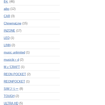
8Ｋ
(46)
aibo
(12)
CAR
(3)
ChinemaLine
(15)
INZONE
(17)
LED
(1)
LINN
(2)
music unlimited
(1)
musicbiｒd
(2)
Mｚ'CRAFT
(1)
REON POCKET
(2)
REONPOCKET
(1)
SIMフリー
(8)
TOUGH
(2)
ULTRA HD
(5)