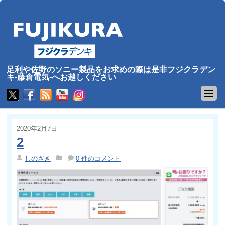
足利や佐野のソニー製品をお求めの際は是非フジクラデン
キ-藤倉電気-へお越しください
2020年2月7日
2
しのざき
0 件のコメント