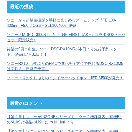
カ
最近の投稿
イ
ブ
ソニーから超望遠撮影を手軽に楽しめるズームレンズ『FE 100-
400mm F5.6-8 OSS＝SEL100400』発売
ソニー「MDR-CD900ST」と「THE FIRST TAKE」コラボBOX・500
セット限定販売♪
待望の5男？出生、ソニーDSC-RX10M5が本日より先行予約スター
ト、発売は7月31日！！
ソニーRX10、9年ぶりのFMCで進化を全方位で感じるDSC-RX10M5
は７月３１日発売予定！
ソニーよりお久しぶりのインイヤーヘッドホン、IER-M500が発売！
最近のコメント
【第２章】ソニーがINZONEシリーズモニター２機種発表、有機EL
のM10Sと液晶のM9II
に
Yuki Hori
より
【第２章】ソニーがINZONEシリーズモニター２機種発表、有機EL