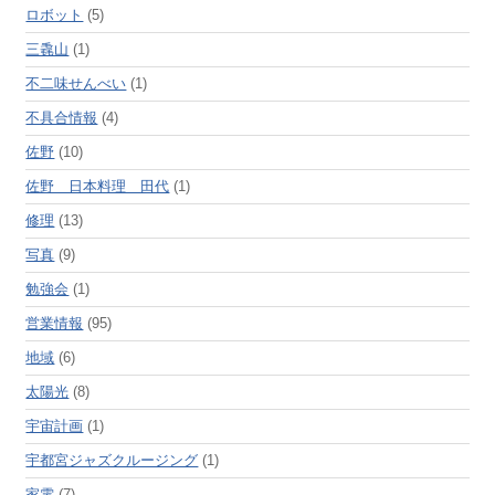
ロボット
(5)
三毳山
(1)
不二味せんべい
(1)
不具合情報
(4)
佐野
(10)
佐野 日本料理 田代
(1)
修理
(13)
写真
(9)
勉強会
(1)
営業情報
(95)
地域
(6)
太陽光
(8)
宇宙計画
(1)
宇都宮ジャズクルージング
(1)
家電
(7)