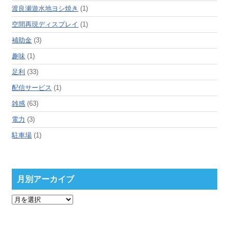
渡良瀬遊水地ヨシ焼き
(1)
空間再現ディスプレイ
(1)
補助金
(3)
趣味
(1)
足利
(33)
配信サービス
(1)
雑感
(63)
電力
(3)
駐車場
(1)
月別アーカイブ
月
別
ア
ー