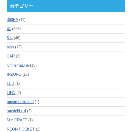
カテゴリー
360RA
(11)
4k
(225)
8Ｋ
(46)
aibo
(12)
CAR
(3)
ChinemaLine
(15)
INZONE
(17)
LED
(1)
LINN
(2)
music unlimited
(1)
musicbiｒd
(2)
Mｚ'CRAFT
(1)
REON POCKET
(2)