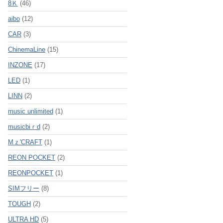
8Ｋ
(46)
aibo
(12)
CAR
(3)
ChinemaLine
(15)
INZONE
(17)
LED
(1)
LINN
(2)
music unlimited
(1)
musicbiｒd
(2)
Mｚ'CRAFT
(1)
REON POCKET
(2)
REONPOCKET
(1)
SIMフリー
(8)
TOUGH
(2)
ULTRA HD
(5)