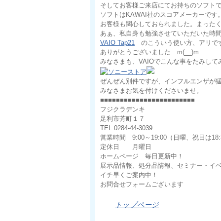
そしてお客様ご来店にてお持ちのソフト
ソフトはKAWAI社のスコアメーカーで
お客様も関心しておられました。まった
あぁ、私自身も勉強させていただいた時
VAIO Tap21
のこういう使い方、アリ
ありがとうございました m(__)m
みなさまも、VAIOでこんな事をたみし
ぜんぜん別件ですが、インフルエンザが
みなさまお気を付けくださいませ。
■■■■■■■■■■■■■■■■■■■■■■■■
フジクラデンキ
足利市芳町１７
TEL 0284-44-3039
営業時間 9:00～19:00（日曜、祝日は18:
定休日 月曜日
ホームページ 毎日更新中！
展示品情報、処分品情報、セミナー・イ
イチ早くご案内中！
お問合せフォームございます
トップページ