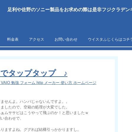
足利や佐野のソニー製品をお求めの際は是非フジクラデンキ
料金表
アクセス
お問い合わせ
ウイスタふじくらはコチ
p21 でタップタップ ♪
 VAIO 勉強 フォーム http メーカー 使い方 ホームページ
けませんよ。ハンパじゃないんですよ。。
りましたので、空箱の処理が大変でした。
あぁムササビはこうやって飛ぶのか！と思いましたｗ
問い合わせで、
。
ありますよね。ググれば結構引っかかりますし。