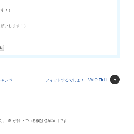
ます！）
お願いします！）
»
キャンペ
フィットするでしょ！ VAIO Fit11
ん。
※
が付いている欄は必須項目です