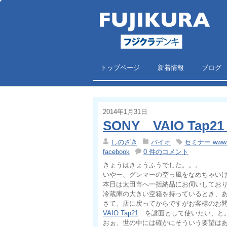
トップページ
新着情報
ブログ
2014年1月31日
SONY VAIO Ta
しのざき
バイオ
セミナー www
facebook
0 件のコメント
きょうはきょうふうでした。。。
いやー、グンマーの空っ風をなめちゃい
本日は太田市へ一括納品にお伺いしてお
冷蔵庫の大きい空箱を持っているとき、
さて、店に戻ってからですがお客様のお
VAIO Tap21
を譜面として使いたい、と
おぉ、世の中には確かにそういう要望は