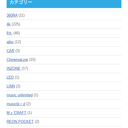
カテゴリー
360RA
(11)
4k
(225)
8Ｋ
(46)
aibo
(12)
CAR
(3)
ChinemaLine
(15)
INZONE
(17)
LED
(1)
LINN
(2)
music unlimited
(1)
musicbiｒd
(2)
Mｚ'CRAFT
(1)
REON POCKET
(2)