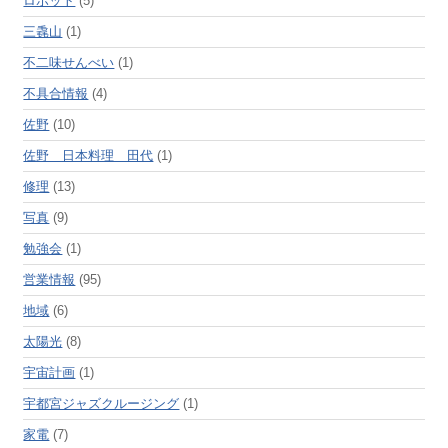
ロボット
(5)
三毳山
(1)
不二味せんべい
(1)
不具合情報
(4)
佐野
(10)
佐野 日本料理 田代
(1)
修理
(13)
写真
(9)
勉強会
(1)
営業情報
(95)
地域
(6)
太陽光
(8)
宇宙計画
(1)
宇都宮ジャズクルージング
(1)
家電
(7)