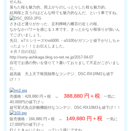
せんね。
落ちた桜も魅力的。雨上がりのしっとりした桜も魅力的。
結局桜と言うのはどんな時でも魅力的なんだ、という事ですね。
さきほど通りがかった、足利樺崎八幡宮の近くの桜。
なかなかパワーを感じる１本です。きっとかなり根張りが強いん
でございましょう。
先日、α7Ⅱシリーズやα6000.・α5100がガツンと値下がりしちゃ
ったよっ！！とお伝えしました。
４月７日の日記
http://sony-ashikaga.blog.so-net.ne.jp/2017-04-07
自宅でお酒の勢いを借りて？書いておりまして不足がございまし
た。
超高級 天上天下唯我独尊なコンデジ、DSC-RX1RM2も値下
げ！！
388,880 円＋税
売価格：428,880 円＋税 →
一気に
40,000円の値下げっ
超可変式焦点距離機能付なコンデジ、DSC-RX10M3も値下げ！！
149,880 円＋税
販売価格：166,880 円＋税 →
一気に
17,000円の値下げっ
行くときゃいくねっ っていう感じですね。