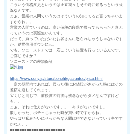
こういう価格変更というのは正直我々もその時に知るっという状
況なんです。
まぁ、営業の人間ていうのはそういうの知ってると言っちゃいま
すからね。。
営業の人間ていうのは、高い値段の段階で買ってもらったと喜ぶ
っていうのは実際無いんです。
だって、買っていただいたお客さんに怒られちゃうじゃないです
か。結局信用ダウンにね。
でも、ソニーストアでは一応こういう措置も行っているんです、
ご存じですか？
ソニーストアの差額保証
https://www.sony.jp/store/benefit/guarantee/price.html
一定の期間内であれば、買った後にお値段がさがった時にはその
差額を返してくれます。
宝くじと同じで、前後賞の前後は残念ながらダメなんですけど
も。。
まぁ、それは仕方がないです。。 キリがないですし。
欲しかった、ポチっちゃった時が買い時ですからね。
やっぱり私みたいにせっかちな人間は得できないっていう事です
かねぇ。。
■■■■■■■■■■■■■■■■■■■■■■■