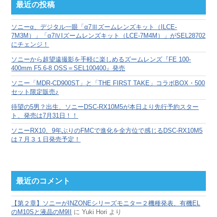
カ
最近の投稿
イ
ブ
ソニーα、デジタル一眼「α7Ⅲズームレンズキット（ILCE-
7M3M）」「α7ⅣIズームレンズキット（LCE-7M4M）」がSEL28702
にチェンジ！
ソニーから超望遠撮影を手軽に楽しめるズームレンズ『FE 100-
400mm F5.6-8 OSS＝SEL100400』発売
ソニー「MDR-CD900ST」と「THE FIRST TAKE」コラボBOX・500
セット限定販売♪
待望の5男？出生、ソニーDSC-RX10M5が本日より先行予約スター
ト、発売は7月31日！！
ソニーRX10、9年ぶりのFMCで進化を全方位で感じるDSC-RX10M5
は７月３１日発売予定！
最近のコメント
【第２章】ソニーがINZONEシリーズモニター２機種発表、有機EL
のM10Sと液晶のM9II
に
Yuki Hori
より