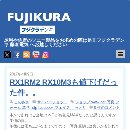
足利や佐野のソニー製品をお求めの際は是非フジクラデン
キ-藤倉電気-へお越しください
2017年4月9日
RX1RM2 RX10M3も値下げだっ
た件。。
しのざき
サイバーショット
ショップ www net 写真 フ
ォーム 花見 http facebook フェイス しっとり
0 件のコメント
本来であればご当地は本日がお花見MAXだったと思うんですが、
生憎の雨。。
午後には雨も上がるようですので、写真撮影には良いかも知れま