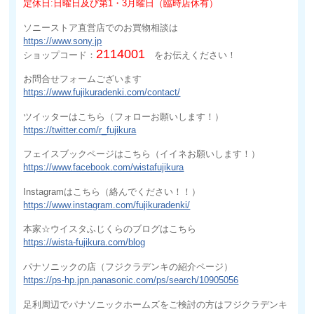
定休日:日曜日及び第1・3月曜日（臨時店休有）
ソニーストア直営店でのお買物相談は
https://www.sony.jp
2114001
ショップコード：
をお伝えください！
お問合せフォームございます
https://www.fujikuradenki.com/contact/
ツイッターはこちら（フォローお願いします！）
https://twitter.com/r_fujikura
フェイスブックページはこちら（イイネお願いします！）
https://www.facebook.com/wistafujikura
Instagramはこちら（絡んでください！！）
https://www.instagram.com/fujikuradenki/
本家☆ウイスタふじくらのブログはこちら
https://wista-fujikura.com/blog
パナソニックの店（フジクラデンキの紹介ページ）
https://ps-hp.jpn.panasonic.com/ps/search/10905056
足利周辺でパナソニックホームズをご検討の方はフジクラデンキ