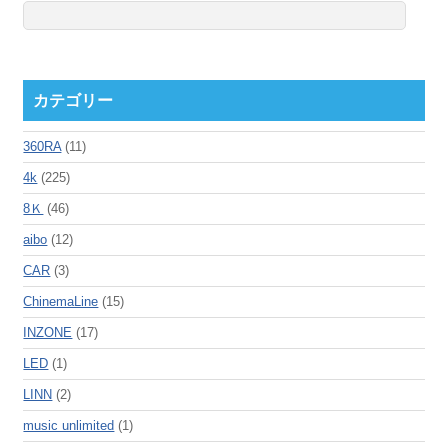
カテゴリー
360RA
(11)
4k
(225)
8Ｋ
(46)
aibo
(12)
CAR
(3)
ChinemaLine
(15)
INZONE
(17)
LED
(1)
LINN
(2)
music unlimited
(1)