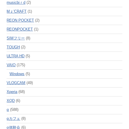
musicbiｒd
(2)
Mｚ'CRAFT
(1)
REON POCKET
(2)
REONPOCKET
(1)
SIMフリー
(8)
TOUGH
(2)
ULTRA HD
(5)
VAIO
(175)
Windows
(5)
VLOGCAM
(49)
Xperia
(68)
XQD
(6)
α
(588)
αカフェ
(8)
α体験会
(6)