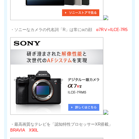
・ソニーなカメラの代名詞「R」は常にαの顔
α7RⅤ=ILCE-7R5
・最高画質なテレビを「認知特性プロセッサーXR搭載」
BRAVIA X90L