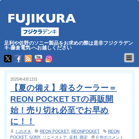
足利や佐野のソニー製品をお求めの際は是非フジクラデン
キ-藤倉電気-へお越しください
2025年4月12日
【夏の備え】着るクーラー＝
REON POCKET 5Tの再販開
始！売り切れ必至でお早め
に！！
しのざき
REON POCKET
,
REONPOCKET
REON
POCKET
,
SONY
,
ソニーストア
,
足利
,
限定
0 件のコメント