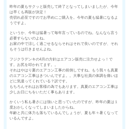
昨年の夏もサクッと販売して終了となってしまいましたが、今年
は早くも再販が決定！
売切れ必至ですのでお早めにご購入を。今年の夏も猛暑になるよ
うですよ。
というか、今年は猛暑って毎年言っているのでね。なんなら言う
必要すらないのよね。
お家の中で涼しく過ごせるならそれはそれで良いのですが、それ
もそうは行きませんよね。
フジクラデンキの4月の方針はエアコン販売に注力せよっ！で
す。お尻を叩かれてます。。
それはやはり夏のエアコン工事の前倒しですね。もう我々も真夏
のエアコン工事はきついんですよ。。大事な社員の体調を痛いほ
どに気遣ってくれている？訳です。
もちろんそれはお客様の為でもあります。真夏のエアコン工事は
少しお日にちをいただく事もあります。
かくいう私も暑さには強いと思っていたのですが、昨年の夏は１
度おかしくなってしまいましたからね。
年齢と共に体力も落ちているんでしょうが、夏も年々暑くなって
いるんですよ。