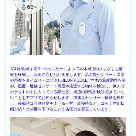
TAGが内蔵する3つのセンサーによって本体周辺のさまざまな情
報を検知し、状況に応じた計測をします。温湿度センサー：温度
や湿度をタイムリーに計測しREON POCKET本体の温度調整を制
御。照度・近接センサー：照度や接近する物体を検知し、例えば
ポケットの中に入っている際など、周辺の情報が検知できていな
いことをアプリでお知らせします。
加速度センサー：移動を検知
し、移動時は計測頻度を上げる一方、就寝時などしばらく静止状
態が続くと頻度を下げることで省電力を実現しています。