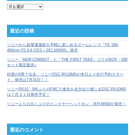
月
別
ア
ー
カ
最近の投稿
イ
ブ
ソニーから超望遠撮影を手軽に楽しめるズームレンズ『FE 100-
400mm F5.6-8 OSS＝SEL100400』発売
ソニー「MDR-CD900ST」と「THE FIRST TAKE」コラボBOX・500
セット限定販売♪
待望の5男？出生、ソニーDSC-RX10M5が本日より先行予約スター
ト、発売は7月31日！！
ソニーRX10、9年ぶりのFMCで進化を全方位で感じるDSC-RX10M5
は７月３１日発売予定！
ソニーよりお久しぶりのインイヤーヘッドホン、IER-M500が発売！
最近のコメント