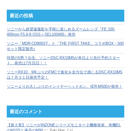
ア
ー
カ
最近の投稿
イ
ブ
ソニーから超望遠撮影を手軽に楽しめるズームレンズ『FE 100-
400mm F5.6-8 OSS＝SEL100400』発売
ソニー「MDR-CD900ST」と「THE FIRST TAKE」コラボBOX・500
セット限定販売♪
待望の5男？出生、ソニーDSC-RX10M5が本日より先行予約スター
ト、発売は7月31日！！
ソニーRX10、9年ぶりのFMCで進化を全方位で感じるDSC-RX10M5
は７月３１日発売予定！
ソニーよりお久しぶりのインイヤーヘッドホン、IER-M500が発売！
最近のコメント
【第２章】ソニーがINZONEシリーズモニター２機種発表、有機EL
のM10Sと液晶のM9II
に
Yuki Hori
より