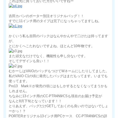
これは先に買っておいた方がいいですねー
吉田カバンのポーター別注オリジナルバッグ！！
すでに11インチ用のタイプは完了になっちゃってますしね。
かくいう私も吉田のバックはなんやかんやで二けたは持ってます
が、
とにかくへこたれないですよね、ほとんど10年物です。
また頑丈なだけでなく、機能性も申し分ないです。
そしてデザインも良い！！
むかーしはVAIOのバッヂもつけてWネームにしたりしてました。
私のVAIO C1の頃に発売したバッグはまだもってます。いまでも
使ってます。
Pro13 MarkⅡが発売の頃にはもしかするとなくなってまうかも
しれません。
ちなみに13インチ用のCC-PTR4N9/CSも現在のお届け予定が
なんと8月下旬となっています！！
とりあえず、バッグだけGETしておくのも良いのではないでしょ
ーかっ！？
PORTERオリジナル13インチ用PCケース CC-PTR4N9/CSの詳