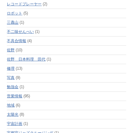
レコードプレーヤー
(2)
ロボット
(5)
三毳山
(1)
不二味せんべい
(1)
不具合情報
(4)
佐野
(10)
佐野 日本料理 田代
(1)
修理
(13)
写真
(9)
勉強会
(1)
営業情報
(95)
地域
(6)
太陽光
(8)
宇宙計画
(1)
宇都宮ジャズクルージング
(1)