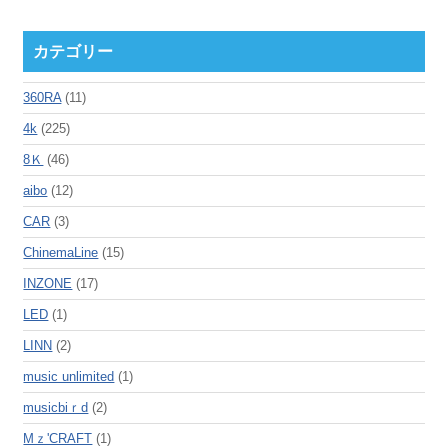
カテゴリー
360RA
(11)
4k
(225)
8Ｋ
(46)
aibo
(12)
CAR
(3)
ChinemaLine
(15)
INZONE
(17)
LED
(1)
LINN
(2)
music unlimited
(1)
musicbiｒd
(2)
Mｚ'CRAFT
(1)