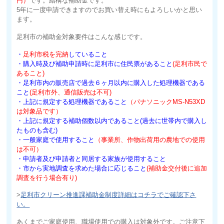
円）
です。結構な補助金です。
5年に一度申請できますのでお買い替え時にもよろしいかと思い
ます。
足利市の補助金対象要件はこんな感じです。
・
足利市税を完納
していること
・購入時及び補助申請時に足利市に住民票があること
(足利市民で
あること)
・足利市内の販売店で過去６ヶ月以内に購入した処理機器である
こと
(足利市外、通信販売は不可)
・上記に規定する処理機器であること
（パナソニックMS-N53XD
は対象品です）
・上記に規定する補助個数以内であること(過去に世帯内で購入し
たものも含む)
・一般家庭で使用すること
（事業所、作物出荷用の農地での使用
は不可）
・申請者及び申請者と同居する家族が使用すること
・市から実地調査を求めた場合に応じること
(補助金交付後に追加
調査を行う場合有り)
>
足利市クリーン推進課補助金制度詳細はコチラでご確認下さ
い。
あくまでご家庭使用、職場使用での購入は対象外です。ご注意下