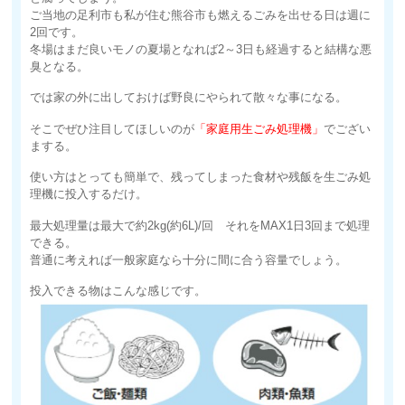
ご当地の足利市も私が住む熊谷市も燃えるごみを出せる日は週に
2回です。
冬場はまだ良いモノの夏場となれば2～3日も経過すると結構な悪
臭となる。
では家の外に出しておけば野良にやられて散々な事になる。
そこでぜひ注目してほしいのが
「家庭用生ごみ処理機」
でござい
まする。
使い方はとっても簡単で、残ってしまった食材や残飯を生ごみ処
理機に投入するだけ。
最大処理量は最大で約2kg(約6L)/回 それをMAX1日3回まで処理
できる。
普通に考えれば一般家庭なら十分に間に合う容量でしょう。
投入できる物はこんな感じです。