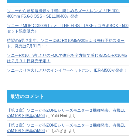
イ
ブ
ソニーから超望遠撮影を手軽に楽しめるズームレンズ『FE 100-
400mm F5.6-8 OSS＝SEL100400』発売
ソニー「MDR-CD900ST」と「THE FIRST TAKE」コラボBOX・500
セット限定販売♪
待望の5男？出生、ソニーDSC-RX10M5が本日より先行予約スター
ト、発売は7月31日！！
ソニーRX10、9年ぶりのFMCで進化を全方位で感じるDSC-RX10M5
は７月３１日発売予定！
ソニーよりお久しぶりのインイヤーヘッドホン、IER-M500が発売！
最近のコメント
【第２章】ソニーがINZONEシリーズモニター２機種発表、有機EL
のM10Sと液晶のM9II
に
Yuki Hori
より
【第２章】ソニーがINZONEシリーズモニター２機種発表、有機EL
のM10Sと液晶のM9II
に
しのざき
より