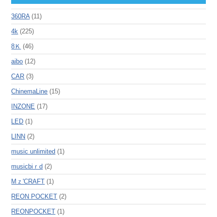
360RA
(11)
4k
(225)
8Ｋ
(46)
aibo
(12)
CAR
(3)
ChinemaLine
(15)
INZONE
(17)
LED
(1)
LINN
(2)
music unlimited
(1)
musicbiｒd
(2)
Mｚ'CRAFT
(1)
REON POCKET
(2)
REONPOCKET
(1)