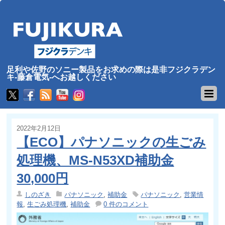
足利や佐野のソニー製品をお求めの際は是非フジクラデン
キ-藤倉電気-へお越しください
2022年2月12日
【ECO】パナソニックの生ごみ
処理機、MS-N53XD補助金
30,000円
しのざき
パナソニック
,
補助金
パナソニック
,
営業情
報
,
生ごみ処理機
,
補助金
0 件のコメント