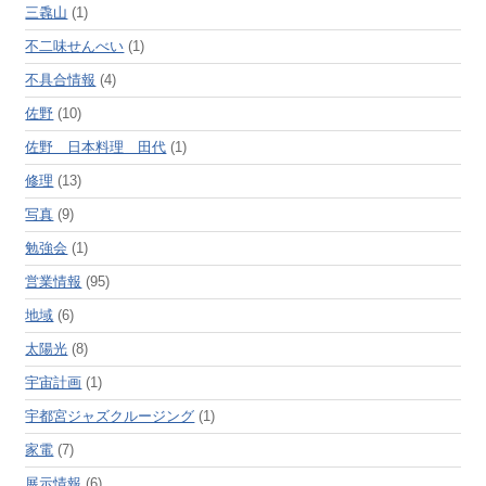
三毳山
(1)
不二味せんべい
(1)
不具合情報
(4)
佐野
(10)
佐野 日本料理 田代
(1)
修理
(13)
写真
(9)
勉強会
(1)
営業情報
(95)
地域
(6)
太陽光
(8)
宇宙計画
(1)
宇都宮ジャズクルージング
(1)
家電
(7)
展示情報
(6)