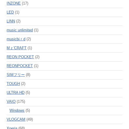
INZONE
(17)
LED
(1)
LINN
(2)
music unlimited
(1)
musicbiｒd
(2)
Mｚ'CRAFT
(1)
REON POCKET
(2)
REONPOCKET
(1)
SIMフリー
(8)
TOUGH
(2)
ULTRA HD
(5)
VAIO
(175)
Windows
(5)
VLOGCAM
(49)
Xperia
(68)