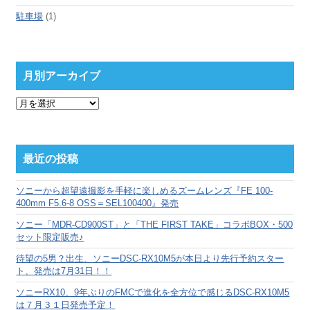
駐車場
(1)
月別アーカイブ
月
別
ア
ー
カ
最近の投稿
イ
ブ
ソニーから超望遠撮影を手軽に楽しめるズームレンズ『FE 100-
400mm F5.6-8 OSS＝SEL100400』発売
ソニー「MDR-CD900ST」と「THE FIRST TAKE」コラボBOX・500
セット限定販売♪
待望の5男？出生、ソニーDSC-RX10M5が本日より先行予約スター
ト、発売は7月31日！！
ソニーRX10、9年ぶりのFMCで進化を全方位で感じるDSC-RX10M5
は７月３１日発売予定！