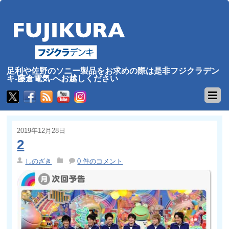
足利や佐野のソニー製品をお求めの際は是非フジクラデン
キ-藤倉電気-へお越しください
2019年12月28日
2
しのざき
0 件のコメント