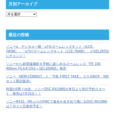
月別アーカイブ
月
別
ア
ー
カ
最近の投稿
イ
ブ
ソニーα、デジタル一眼「α7Ⅲズームレンズキット（ILCE-
7M3M）」「α7ⅣIズームレンズキット（LCE-7M4M）」がSEL28702
にチェンジ！
ソニーから超望遠撮影を手軽に楽しめるズームレンズ『FE 100-
400mm F5.6-8 OSS＝SEL100400』発売
ソニー「MDR-CD900ST」と「THE FIRST TAKE」コラボBOX・500
セット限定販売♪
待望の5男？出生、ソニーDSC-RX10M5が本日より先行予約スター
ト、発売は7月31日！！
ソニーRX10、9年ぶりのFMCで進化を全方位で感じるDSC-RX10M5
は７月３１日発売予定！