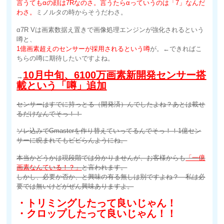
言うてもαの顔は7Rなのさ。言うたらαっていうのは「7」なんだ
わさ。
ミノルタの時からそうだわさ。
α7R Vは画素数据え置きで画像処理エンジンが強化されるという
噂と、
1億画素超えのセンサーが採用されるという噂
が。←できればこ
ちらの噂に期待したいですよね。
10月中旬、6100万画素新開発センサー搭
→
載という「噂」追加
センサーはすでに持っとる（開発済）んでしたよね？あとは載せ
るだけなんでそっ！！
ソレ込みでGmasterを作り替えていってるんでそっ！！1億セン
サーに睨まれてもビビらんようにね。
本当かどうかは現段階では分かりませんが、お客様からも
「一億
画素なんている！？」
と言われます。
しかし、必要か否か、と興味の有る無しは別ですよね？ 私は必
要では無いけどがぜん興味ありますよ。
・トリミングしたって良いじゃん！
・クロップしたって良いじゃん！！