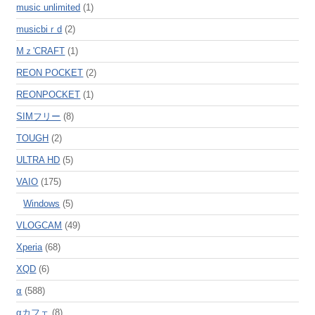
music unlimited
(1)
musicbiｒd
(2)
Mｚ'CRAFT
(1)
REON POCKET
(2)
REONPOCKET
(1)
SIMフリー
(8)
TOUGH
(2)
ULTRA HD
(5)
VAIO
(175)
Windows
(5)
VLOGCAM
(49)
Xperia
(68)
XQD
(6)
α
(588)
αカフェ
(8)