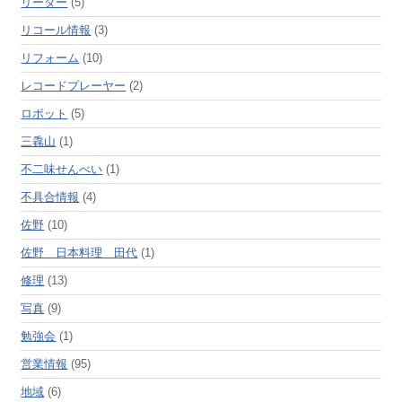
リーダー
(5)
リコール情報
(3)
リフォーム
(10)
レコードプレーヤー
(2)
ロボット
(5)
三毳山
(1)
不二味せんべい
(1)
不具合情報
(4)
佐野
(10)
佐野 日本料理 田代
(1)
修理
(13)
写真
(9)
勉強会
(1)
営業情報
(95)
地域
(6)