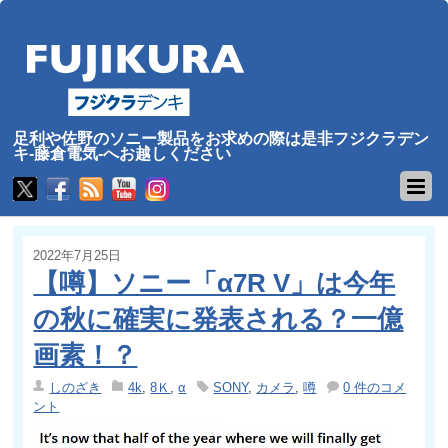
足利や佐野のソニー製品をお求めの際は是非フジクラデン
キ-藤倉電気-へお越しください
2022年7月25日
【噂】ソニー「α7R V」は今年
の秋に確実に発表される？一億
画素！？
しのざき
4k
,
8Ｋ
,
α
SONY
,
カメラ
,
噂
0 件のコメ
ント