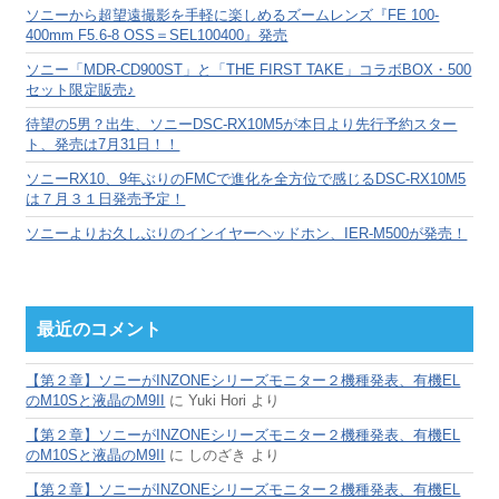
ブ
ソニーから超望遠撮影を手軽に楽しめるズームレンズ『FE 100-
400mm F5.6-8 OSS＝SEL100400』発売
ソニー「MDR-CD900ST」と「THE FIRST TAKE」コラボBOX・500
セット限定販売♪
待望の5男？出生、ソニーDSC-RX10M5が本日より先行予約スター
ト、発売は7月31日！！
ソニーRX10、9年ぶりのFMCで進化を全方位で感じるDSC-RX10M5
は７月３１日発売予定！
ソニーよりお久しぶりのインイヤーヘッドホン、IER-M500が発売！
最近のコメント
【第２章】ソニーがINZONEシリーズモニター２機種発表、有機EL
のM10Sと液晶のM9II
に
Yuki Hori
より
【第２章】ソニーがINZONEシリーズモニター２機種発表、有機EL
のM10Sと液晶のM9II
に
しのざき
より
【第２章】ソニーがINZONEシリーズモニター２機種発表、有機EL