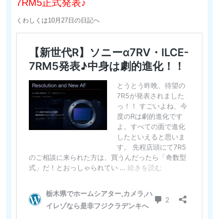
7RM5正式発表♪
くわしくは10月27日の日記へ