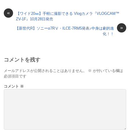
«
【ワイド20㎜】手軽に撮影できる Vlogカメラ『VLOGCAM™
ZV-1F』10月28日発売
»
【新世代R】ソニーα7RⅤ・ILCE-7RM5発表♪中身は劇的進
化！！
コメントを残す
メールアドレスが公開されることはありません。
※
が付いている欄は
必須項目です
コメント
※