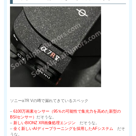
ソニーα7R Vの噂で漏れてきているスペック
–
6100万画素センサー（95％の可能性で集光力を高めた新型の
BSIセンサー）
だそうな。
–
新しいBIONZ XR画像処理エンジン
だそうな。
–
全く新しいAIディープラーニングを採用したAFシステム
だそ
うな。