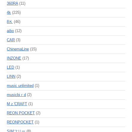
360RA
(11)
4k
(225)
8Ｋ
(46)
aibo
(12)
CAR
(3)
ChinemaLine
(15)
INZONE
(17)
LED
(1)
LINN
(2)
music unlimited
(1)
musicbiｒd
(2)
Mｚ'CRAFT
(1)
REON POCKET
(2)
REONPOCKET
(1)
SIMフリー
(8)