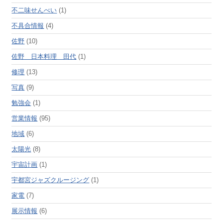
不二味せんべい
(1)
不具合情報
(4)
佐野
(10)
佐野 日本料理 田代
(1)
修理
(13)
写真
(9)
勉強会
(1)
営業情報
(95)
地域
(6)
太陽光
(8)
宇宙計画
(1)
宇都宮ジャズクルージング
(1)
家電
(7)
展示情報
(6)