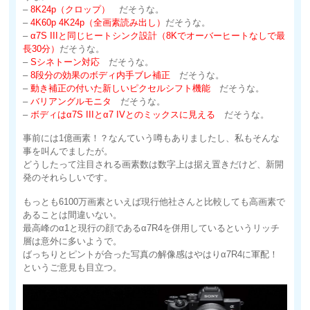
–
8K24p（クロップ）
だそうな。
–
4K60p 4K24p（全画素読み出し）
だそうな。
–
α7S IIIと同じヒートシンク設計（8Kでオーバーヒートなしで最
長30分）
だそうな。
–
Sシネトーン対応
だそうな。
–
8段分の効果のボディ内手ブレ補正
だそうな。
–
動き補正の付いた新しいピクセルシフト機能
だそうな。
–
バリアングルモニタ
だそうな。
–
ボディはα7S IIIとα7 IVとのミックスに見える
だそうな。
事前には1億画素！？なんていう噂もありましたし、私もそんな
事を叫んでましたが。
どうしたって注目される画素数は数字上は据え置きだけど、新開
発のそれらしいです。
もっとも6100万画素といえば現行他社さんと比較しても高画素で
あることは間違いない。
最高峰のα1と現行の顔であるα7R4を併用しているというリッチ
層は意外に多いようで。
ばっちりとピントが合った写真の解像感はやはりα7R4に軍配！
というご意見も目立つ。