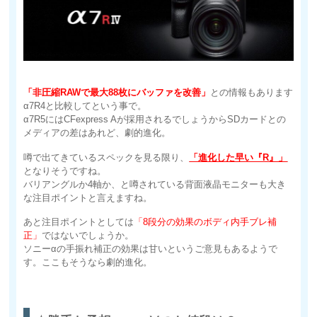
「非圧縮RAWで最大88枚にバッファを改善」
との情報もあります
α7R4と比較してという事で。
α7R5にはCFexpress Aが採用されるでしょうからSDカードとの
メディアの差はあれど、劇的進化。
噂で出てきているスペックを見る限り、
「進化した早い『R』」
となりそうですね。
バリアングルか4軸か、と噂されている背面液晶モニターも大き
な注目ポイントと言えますね。
あと注目ポイントとしては
「8段分の効果のボディ内手ブレ補
正」
ではないでしょうか。
ソニーαの手振れ補正の効果は甘いというご意見もあるようで
す。ここもそうなら劇的進化。