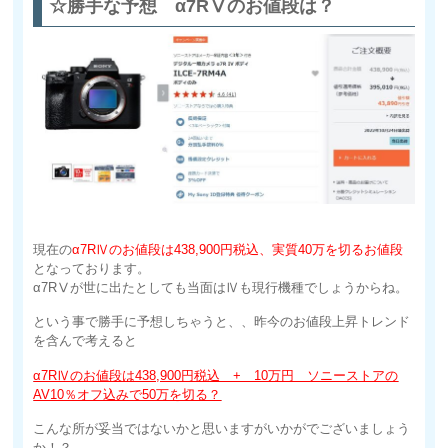
☆勝手な予想 α7RⅤのお値段は？
現在の
α7RⅣのお値段は438,900円税込、実質40万を切るお値段
となっております。
α7RⅤが世に出たとしても当面はⅣも現行機種でしょうからね。
という事で勝手に予想しちゃうと、、昨今のお値段上昇トレンド
を含んで考えると
α7RⅣのお値段は438,900円税込 + 10万円 ソニーストアの
AV10％オフ込みで50万を切る？
こんな所が妥当ではないかと思いますがいかがでございましょう
か！？