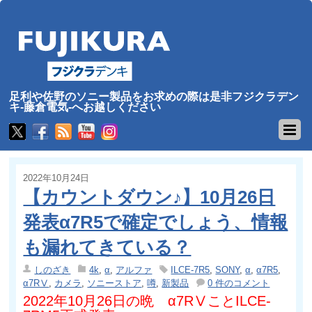
足利や佐野のソニー製品をお求めの際は是非フジクラデン
キ-藤倉電気-へお越しください
2022年10月24日
【カウントダウン♪】10月26日
発表α7R5で確定でしょう、情報
も漏れてきている？
しのざき
4k
,
α
,
アルファ
ILCE-7R5
,
SONY
,
α
,
α7R5
,
α7RⅤ
,
カメラ
,
ソニーストア
,
噂
,
新製品
0 件のコメント
2022年10月26日の晩 α7RⅤことILCE-