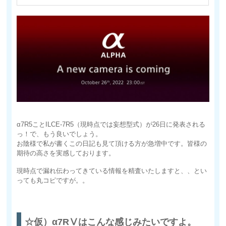
α7R5ことILCE-7R5（現時点では妄想型式）が26日に発表される
っ！で、もう良いでしょう。
お陰様で私が書くこの日記も見て頂ける方が急増中です。皆様の
期待の高さを実感しております。
現時点で漏れ伝わってきている情報を精査いたしますと、、とい
っても丸コピですが。。
☆仮）α7RⅤはこんな感じみたいですよ。