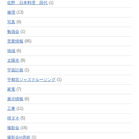
佐野 日本料理 田代
(1)
修理
(13)
写真
(9)
勉強会
(1)
営業情報
(95)
地域
(6)
太陽光
(8)
宇宙計画
(1)
宇都宮ジャズクルージング
(1)
家電
(7)
展示情報
(6)
工事
(11)
得ダネ
(5)
撮影会
(16)
撮影会in房総
(1)