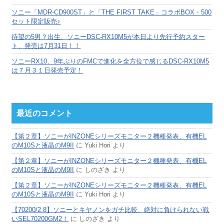
ソニー「MDR-CD900ST」と「THE FIRST TAKE」コラボBOX・500
セット限定販売♪
待望の5男？出生、ソニーDSC-RX10M5が本日より先行予約スター
ト、発売は7月31日！！
ソニーRX10、9年ぶりのFMCで進化を全方位で感じるDSC-RX10M5
は７月３１日発売予定！
最近のコメント
【第２章】ソニーがINZONEシリーズモニター２機種発表、有機EL
のM10Sと液晶のM9II
に
Yuki Hori
より
【第２章】ソニーがINZONEシリーズモニター２機種発表、有機EL
のM10Sと液晶のM9II
に
しのざき
より
【第２章】ソニーがINZONEシリーズモニター２機種発表、有機EL
のM10Sと液晶のM9II
に
Yuki Hori
より
【70200/2.8】ソニーとキヤノンをガチ比較、絶対に負けられない戦
いSEL70200GM2！
に
しのざき
より