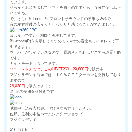
ています。
せっかくお金を出してソフトを買うのですから、存分に楽しみた
いですね。
で、さらにS-Force Proフロントサラウンドの効果も抜群で、
音の左右前後の広がりもしっかりと感じることができました。
音も良いですが、機能も充実してます。
Bluetooth(R)を内蔵してますのでスマホの音楽もワイヤレスで再
生できます。
ウーハーがワイヤレスなので、電源さえあればどこでも設置可能
です。
ナイトモードもついてます。
ソニーストアでは、このHT-CT260 29,800円
で販売中！
フジクラデンキ店頭では、１０％ＯＦＦクーポンを発行しており
ますので
26,820円
で購入できます。
3年間の長期保証付きです。
試聴申し込み大歓迎。ぜひお立ち寄りください。
佐野、足利の本格ホームシアターショップ
フジクラデンキ
足利市芳町17