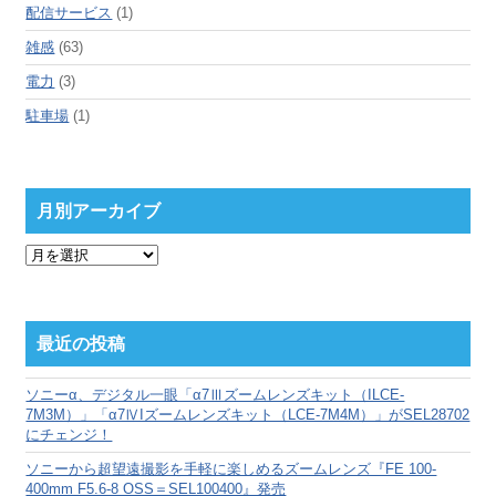
配信サービス
(1)
雑感
(63)
電力
(3)
駐車場
(1)
月別アーカイブ
月
別
ア
ー
カ
最近の投稿
イ
ブ
ソニーα、デジタル一眼「α7Ⅲズームレンズキット（ILCE-
7M3M）」「α7ⅣIズームレンズキット（LCE-7M4M）」がSEL28702
にチェンジ！
ソニーから超望遠撮影を手軽に楽しめるズームレンズ『FE 100-
400mm F5.6-8 OSS＝SEL100400』発売