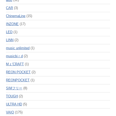
CAR
(3)
ChinemaLine
(15)
INZONE
(17)
LED
(1)
LINN
(2)
music unlimited
(1)
musicbiｒd
(2)
Mｚ'CRAFT
(1)
REON POCKET
(2)
REONPOCKET
(1)
SIMフリー
(8)
TOUGH
(2)
ULTRA HD
(5)
VAIO
(175)