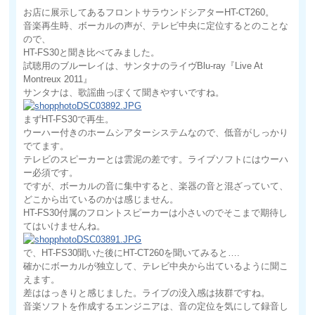
お店に展示してあるフロントサラウンドシアターHT-CT260。
音楽再生時、ボーカルの声が、テレビ中央に定位するとのことな
ので、
HT-FS30と聞き比べてみました。
試聴用のブルーレイは、サンタナのライヴBlu-ray『Live At
Montreux 2011』
サンタナは、歌謡曲っぽくて聞きやすいですね。
まずHT-FS30で再生。
ウーハー付きのホームシアターシステムなので、低音がしっかり
でてます。
テレビのスピーカーとは雲泥の差です。ライブソフトにはウーハ
ー必須です。
ですが、ボーカルの音に集中すると、楽器の音と混ざっていて、
どこから出ているのかは感じません。
HT-FS30付属のフロントスピーカーは小さいのでそこまで期待し
てはいけませんね。
で、HT-FS30聞いた後にHT-CT260を聞いてみると….
確かにボーカルが独立して、テレビ中央から出ているように聞こ
えます。
差ははっきりと感じました。ライブの没入感は抜群ですね。
音楽ソフトを作成するエンジニアは、音の定位を気にして録音し