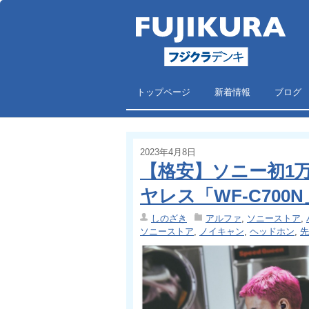
トップページ
新着情報
ブログ
2023年4月8日
【格安】ソニー初1
ヤレス「WF-C700
しのざき
アルファ
,
ソニーストア
,
ソニーストア
,
ノイキャン
,
ヘッドホン
,
先