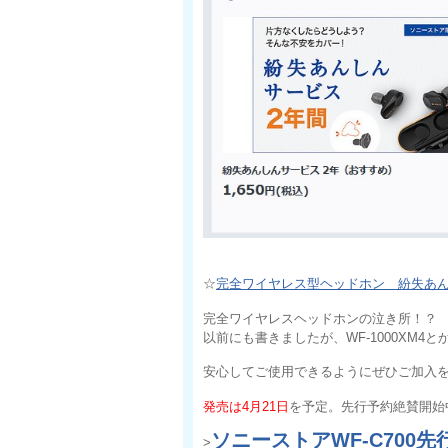
☆
完全ワイヤレス型ヘッドホン 紛失あ
完全ワイヤレスヘッドホンの泣き所！？
以前にも書きましたが、WF-1000XM
安心してご使用できるようにぜひご加入
発売は4月21日
を予定。先行予約絶賛開始
ソニーストアWF-C700先
>