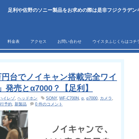
足利や佐野のソニー製品をお求めの際は是非フジクラデンキ
料金表
アクセス
お問い合わせ
ウイスタふじくらはコチ
万円台でノイキャン搭載完全ワイ
N」発売とα7000？【足利】
ハイレゾ
,
ヘッドホン
SONY
,
WF-C700N
,
α
,
α7000
,
カメラ
,
行予約
,
新製品
0 件のコメント