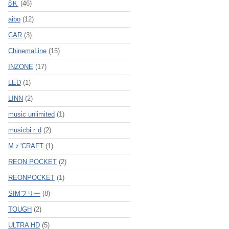
8Ｋ
(46)
aibo
(12)
CAR
(3)
ChinemaLine
(15)
INZONE
(17)
LED
(1)
LINN
(2)
music unlimited
(1)
musicbiｒd
(2)
Mｚ'CRAFT
(1)
REON POCKET
(2)
REONPOCKET
(1)
SIMフリー
(8)
TOUGH
(2)
ULTRA HD
(5)