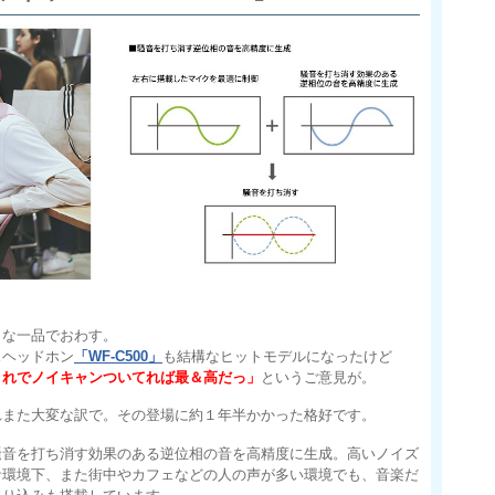
リな一品でおわす。
スヘッドホン
「WF-C500」
も結構なヒットモデルになったけど
これでノイキャンついてれば最＆高だっ」
というご意見が。
れまた大変な訳で。その登場に約１年半かかった格好です。
騒音を打ち消す効果のある逆位相の音を高精度に生成。高いノイズ
音環境下、また街中やカフェなどの人の声が多い環境でも、音楽だ