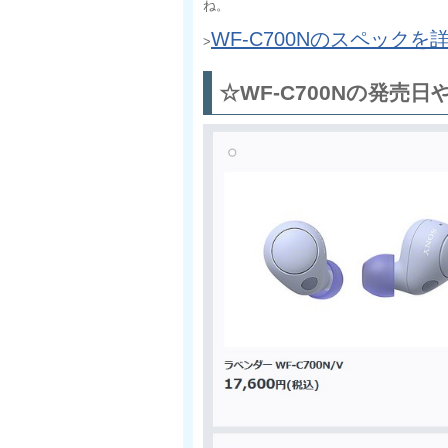
ね。
WF-C700Nのスペックを
>
☆WF-C700Nの発売