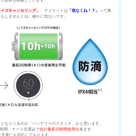
取り込みも搭載しています。
ノイズキャンセリング」
、デメリットは
「危なくね！？」
って事。
みもしませんとね。確かに危ないです。
トとなりうるのが「バッテリーのスタミナ」かと思います。
5時間、ケース充電込で
合計最長15時間使用出
来ます。
ック充電にも対応しております。