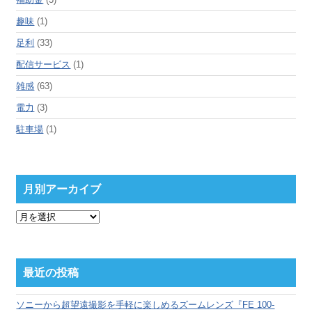
趣味
(1)
足利
(33)
配信サービス
(1)
雑感
(63)
電力
(3)
駐車場
(1)
月別アーカイブ
月
別
ア
ー
カ
最近の投稿
イ
ブ
ソニーから超望遠撮影を手軽に楽しめるズームレンズ『FE 100-