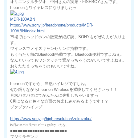
オリエンタルラジオ 中田さんの実弟・FISHBOYさんです。
h.ear onもワイヤレスになりましたっ
MDR-100ABN
https://www.sony.jp/headphone/products/MDR-
100ABN/index.html
市場ではヘッドホンの販売が絶好調、SONYもがぜん力が入りま
す。
ワイレスでノイズキャンセリング搭載です。
もう当たり前のBluetooth搭載です。Bluetooth便利ですよねぇ。
なんといってもワンタッチで繋がっちゃうのがいいですよねぇ。
おりたたまっちゃうのもいいですね。
h.ear onですから、当然ハイレゾですしね。
ぜひ踊りながらh.ear on Wirelessを満喫してくださいっ！！
月末バタバタにてかんたんに失礼しちゃいますっ
6月になると色々な方面のお楽しみがあるようです！？
ゾクゾクハイレゾ
https://www.sony.jp/high-resolution/zokuzoku/
昨日のオバマ氏のスピーチは良かったな。
■■■■■■■■■■■■■■■■■■■■■■■
フジクラデンキ