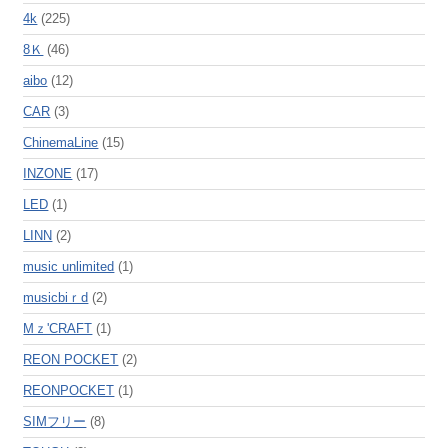
4k
(225)
8Ｋ
(46)
aibo
(12)
CAR
(3)
ChinemaLine
(15)
INZONE
(17)
LED
(1)
LINN
(2)
music unlimited
(1)
musicbiｒd
(2)
Mｚ'CRAFT
(1)
REON POCKET
(2)
REONPOCKET
(1)
SIMフリー
(8)