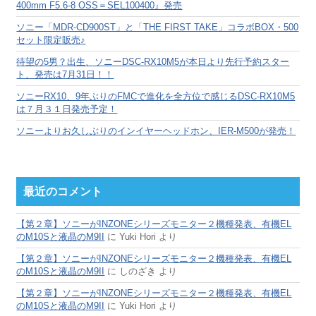
400mm F5.6-8 OSS＝SEL100400』発売
ソニー「MDR-CD900ST」と「THE FIRST TAKE」コラボBOX・500
セット限定販売♪
待望の5男？出生、ソニーDSC-RX10M5が本日より先行予約スター
ト、発売は7月31日！！
ソニーRX10、9年ぶりのFMCで進化を全方位で感じるDSC-RX10M5
は７月３１日発売予定！
ソニーよりお久しぶりのインイヤーヘッドホン、IER-M500が発売！
最近のコメント
【第２章】ソニーがINZONEシリーズモニター２機種発表、有機EL
のM10Sと液晶のM9II
に
Yuki Hori
より
【第２章】ソニーがINZONEシリーズモニター２機種発表、有機EL
のM10Sと液晶のM9II
に
しのざき
より
【第２章】ソニーがINZONEシリーズモニター２機種発表、有機EL
のM10Sと液晶のM9II
に
Yuki Hori
より