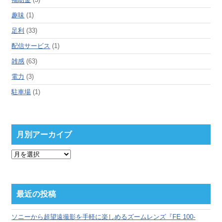
趣味
(1)
足利
(33)
配信サービス
(1)
雑感
(63)
電力
(3)
駐車場
(1)
月別アーカイブ
月
別
ア
ー
カ
最近の投稿
イ
ブ
ソニーから超望遠撮影を手軽に楽しめるズームレンズ『FE 100-