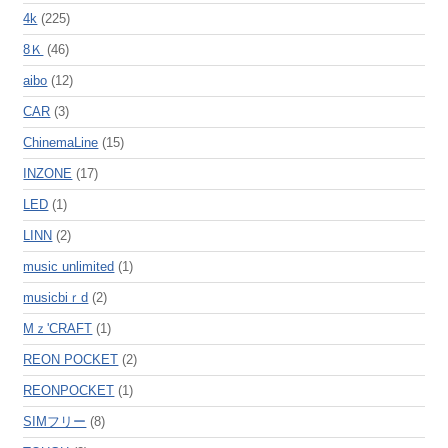
4k
(225)
8Ｋ
(46)
aibo
(12)
CAR
(3)
ChinemaLine
(15)
INZONE
(17)
LED
(1)
LINN
(2)
music unlimited
(1)
musicbiｒd
(2)
Mｚ'CRAFT
(1)
REON POCKET
(2)
REONPOCKET
(1)
SIMフリー
(8)