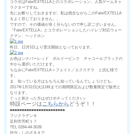
コラボはFate/EXTELLAとのコラボレーション、人気ゲームキャ
ラクターですね。
先にお断りしておきますが、私は残念ながらこのFate/EXTELLA
をよく存じておりません。。
ですので、その価値が良く分らないので申し訳ございません。
『Fate/EXTELLA』とコラボレーションしたハイレゾ対応ウォー
クマン、ヘッドホン
昨日、12月5日より受注開始となっております。
お色はシナバーレッド ボルドーピンク チャコールブラックの
中から選択いただけます。
ちなみにFate/EXTELLA＝フェイト／エクステラ と読む様で
す。
ま、知っている方はもちろん知っているんでしょうけども。
2017年1月31日(火)11時までの期間限定および数量限定で販売と
なります。
ぐっと刺さった方はぜひポチってください♪
特設ページは
こちらから
どうぞ！！
■■■■■■■■■■■■■■■■■■■■■■■
フジクラデンキ
足利市芳町１７
TEL 0284-44-3039
担当：しのざきまで