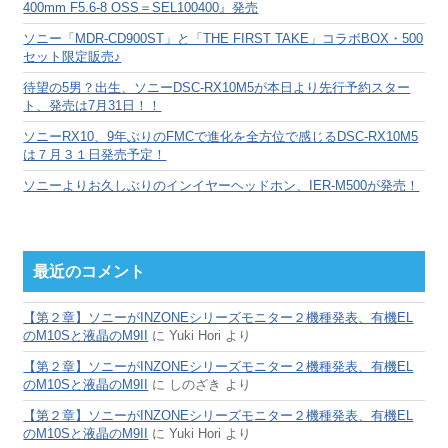
400mm F5.6-8 OSS＝SEL100400』発売
ソニー「MDR-CD900ST」と「THE FIRST TAKE」コラボBOX・500
セット限定販売♪
待望の5男？出生、ソニーDSC-RX10M5が本日より先行予約スター
ト、発売は7月31日！！
ソニーRX10、9年ぶりのFMCで進化を全方位で感じるDSC-RX10M5
は７月３１日発売予定！
ソニーよりお久しぶりのインイヤーヘッドホン、IER-M500が発売！
最近のコメント
【第２章】ソニーがINZONEシリーズモニター２機種発表、有機EL
のM10Sと液晶のM9II
に
Yuki Hori
より
【第２章】ソニーがINZONEシリーズモニター２機種発表、有機EL
のM10Sと液晶のM9II
に
しのざき
より
【第２章】ソニーがINZONEシリーズモニター２機種発表、有機EL
のM10Sと液晶のM9II
に
Yuki Hori
より