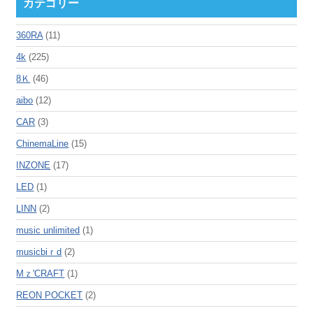
カテゴリー
360RA
(11)
4k
(225)
8Ｋ
(46)
aibo
(12)
CAR
(3)
ChinemaLine
(15)
INZONE
(17)
LED
(1)
LINN
(2)
music unlimited
(1)
musicbiｒd
(2)
Mｚ'CRAFT
(1)
REON POCKET
(2)