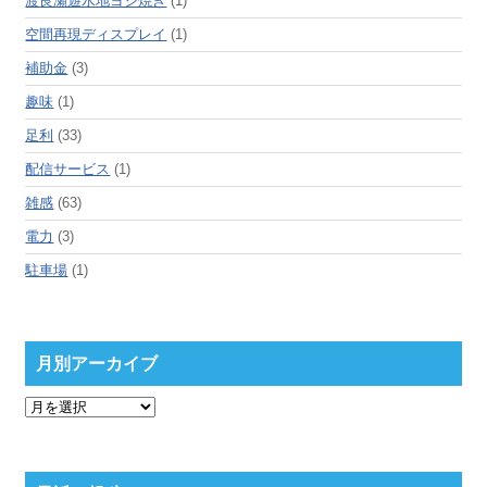
渡良瀬遊水地ヨシ焼き
(1)
空間再現ディスプレイ
(1)
補助金
(3)
趣味
(1)
足利
(33)
配信サービス
(1)
雑感
(63)
電力
(3)
駐車場
(1)
月別アーカイブ
月
別
ア
ー