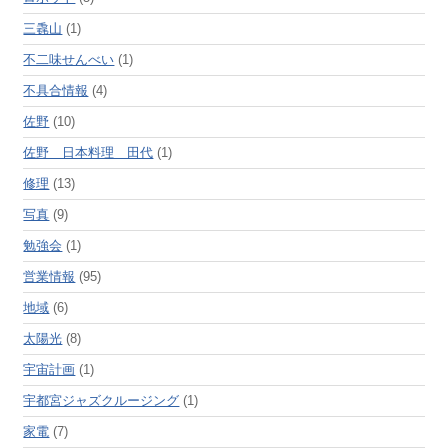
三毳山
(1)
不二味せんべい
(1)
不具合情報
(4)
佐野
(10)
佐野 日本料理 田代
(1)
修理
(13)
写真
(9)
勉強会
(1)
営業情報
(95)
地域
(6)
太陽光
(8)
宇宙計画
(1)
宇都宮ジャズクルージング
(1)
家電
(7)