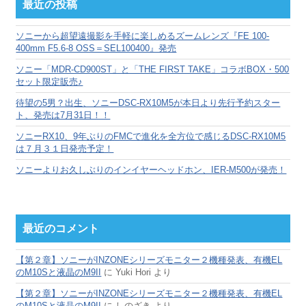
カ
最近の投稿
イ
ブ
ソニーから超望遠撮影を手軽に楽しめるズームレンズ『FE 100-
400mm F5.6-8 OSS＝SEL100400』発売
ソニー「MDR-CD900ST」と「THE FIRST TAKE」コラボBOX・500
セット限定販売♪
待望の5男？出生、ソニーDSC-RX10M5が本日より先行予約スター
ト、発売は7月31日！！
ソニーRX10、9年ぶりのFMCで進化を全方位で感じるDSC-RX10M5
は７月３１日発売予定！
ソニーよりお久しぶりのインイヤーヘッドホン、IER-M500が発売！
最近のコメント
【第２章】ソニーがINZONEシリーズモニター２機種発表、有機EL
のM10Sと液晶のM9II
に
Yuki Hori
より
【第２章】ソニーがINZONEシリーズモニター２機種発表、有機EL
のM10Sと液晶のM9II
に
しのざき
より