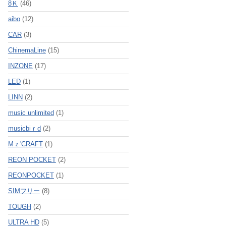
8Ｋ
(46)
aibo
(12)
CAR
(3)
ChinemaLine
(15)
INZONE
(17)
LED
(1)
LINN
(2)
music unlimited
(1)
musicbiｒd
(2)
Mｚ'CRAFT
(1)
REON POCKET
(2)
REONPOCKET
(1)
SIMフリー
(8)
TOUGH
(2)
ULTRA HD
(5)