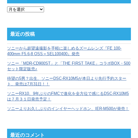
月
別
ア
ー
カ
最近の投稿
イ
ブ
ソニーから超望遠撮影を手軽に楽しめるズームレンズ『FE 100-
400mm F5.6-8 OSS＝SEL100400』発売
ソニー「MDR-CD900ST」と「THE FIRST TAKE」コラボBOX・500
セット限定販売♪
待望の5男？出生、ソニーDSC-RX10M5が本日より先行予約スター
ト、発売は7月31日！！
ソニーRX10、9年ぶりのFMCで進化を全方位で感じるDSC-RX10M5
は７月３１日発売予定！
ソニーよりお久しぶりのインイヤーヘッドホン、IER-M500が発売！
最近のコメント