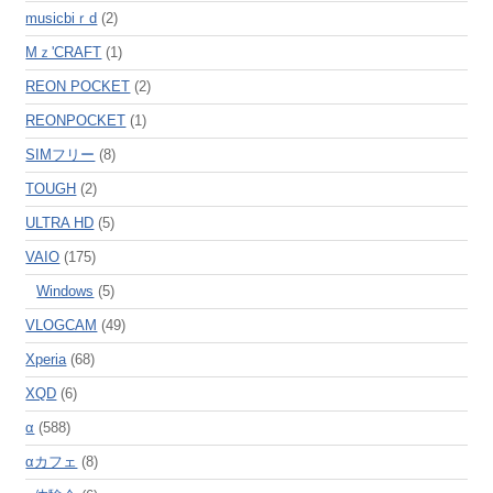
musicbiｒd
(2)
Mｚ'CRAFT
(1)
REON POCKET
(2)
REONPOCKET
(1)
SIMフリー
(8)
TOUGH
(2)
ULTRA HD
(5)
VAIO
(175)
Windows
(5)
VLOGCAM
(49)
Xperia
(68)
XQD
(6)
α
(588)
αカフェ
(8)