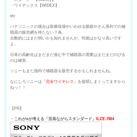
・ワイデックス【WIDEX】
etc
パナソニックの場合は医療現場やいわゆる眼鏡やさん系列での補
聴器の販売網を持たない？為、
台数的にはまだ弱いかも知れませんが、性能はかなり高いです
よ。
日本の高齢化はまだまだ進む中で補聴器の需要はまだまだのびる
のは確実。
ソニーもまた国内で補聴器を販売するかもしれませんね。
なにしろソニーは
「完全ワイヤレス」
を提唱しまくってますから
ねっ！！
【PR】
・これがαが考える「至高ながらスタンダード」
ILCE-7M4