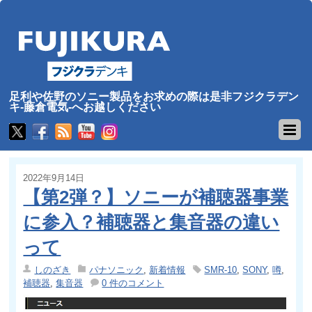
足利や佐野のソニー製品をお求めの際は是非フジクラデン
キ-藤倉電気-へお越しください
2022年9月14日
【第2弾？】ソニーが補聴器事業
に参入？補聴器と集音器の違い
って
しのざき
パナソニック
,
新着情報
SMR-10
,
SONY
,
噂
,
補聴器
,
集音器
0 件のコメント