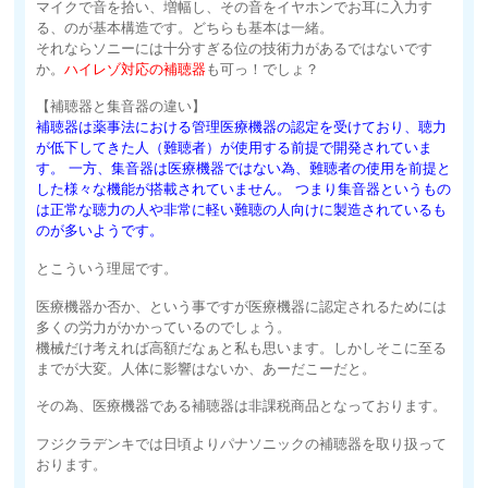
マイクで音を拾い、増幅し、その音をイヤホンでお耳に入力す
る、のが基本構造です。どちらも基本は一緒。
それならソニーには十分すぎる位の技術力があるではないです
か。
ハイレゾ対応の補聴器
も可っ！でしょ？
【補聴器と集音器の違い】
補聴器は薬事法における管理医療機器の認定を受けており、聴力
が低下してきた人（難聴者）が使用する前提で開発されていま
す。 一方、集音器は医療機器ではない為、難聴者の使用を前提と
した様々な機能が搭載されていません。 つまり集音器というもの
は正常な聴力の人や非常に軽い難聴の人向けに製造されているも
のが多いようです。
とこういう理屈です。
医療機器か否か、という事ですが医療機器に認定されるためには
多くの労力がかかっているのでしょう。
機械だけ考えれば高額だなぁと私も思います。しかしそこに至る
までが大変。人体に影響はないか、あーだこーだと。
その為、医療機器である補聴器は非課税商品となっております。
フジクラデンキでは日頃よりパナソニックの補聴器を取り扱って
おります。