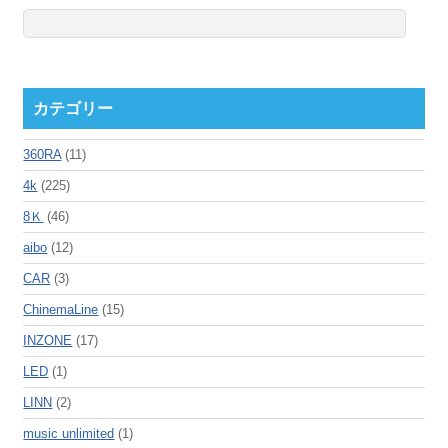
カテゴリー
360RA
(11)
4k
(225)
8Ｋ
(46)
aibo
(12)
CAR
(3)
ChinemaLine
(15)
INZONE
(17)
LED
(1)
LINN
(2)
music unlimited
(1)