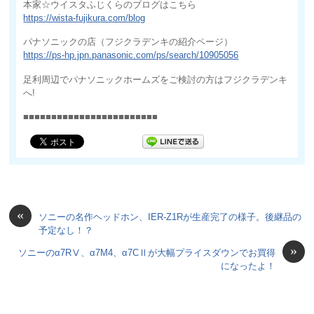
本家☆ウイスタふじくらのブログはこちら
https://wista-fujikura.com/blog
パナソニックの店（フジクラデンキの紹介ページ）
https://ps-hp.jpn.panasonic.com/ps/search/10905056
足利周辺でパナソニックホームズをご検討の方はフジクラデンキ
へ!
■■■■■■■■■■■■■■■■■■■■■■■■
«
ソニーの名作ヘッドホン、IER-Z1Rが生産完了の様子。後継品の
予定なし！？
»
ソニーのα7RⅤ、α7M4、α7CⅡが大幅プライスダウンでお買得
になったよ！