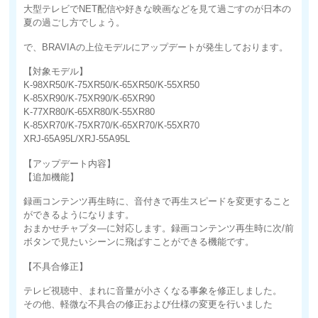
大型テレビでNET配信や好きな映画などを見て過ごすのが日本の
夏の過ごし方でしょう。
で、BRAVIAの上位モデルにアップデートが発生しております。
【対象モデル】
K-98XR50/K-75XR50/K-65XR50/K-55XR50
K-85XR90/K-75XR90/K-65XR90
K-77XR80/K-65XR80/K-55XR80
K-85XR70/K-75XR70/K-65XR70/K-55XR70
XRJ-65A95L/XRJ-55A95L
【アップデート内容】
【追加機能】
録画コンテンツ再生時に、音付きで再生スピードを変更すること
ができるようになります。
おまかせチャプタ―に対応します。録画コンテンツ再生時に次/前
ボタンで見たいシーンに飛ばすことができる機能です。
【不具合修正】
テレビ視聴中、まれに音量が小さくなる事象を修正しました。
その他、軽微な不具合の修正および仕様の変更を行いました