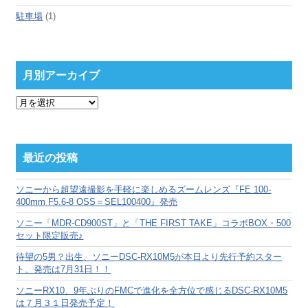
駐車場
(1)
月別アーカイブ
月
別
ア
ー
カ
最近の投稿
イ
ブ
ソニーから超望遠撮影を手軽に楽しめるズームレンズ『FE 100-
400mm F5.6-8 OSS＝SEL100400』発売
ソニー「MDR-CD900ST」と「THE FIRST TAKE」コラボBOX・500
セット限定販売♪
待望の5男？出生、ソニーDSC-RX10M5が本日より先行予約スター
ト、発売は7月31日！！
ソニーRX10、9年ぶりのFMCで進化を全方位で感じるDSC-RX10M5
は７月３１日発売予定！