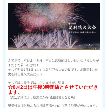
さてさて、本日より８月。本日は比較的涼しい日となりましたが
まだまだ暑い日は続く。
そして明日8月2日（土）は足利花火大会の日です。北関東1の歴
史を誇る花火大会だそう。
そして誠に勝手ではございますが、明日
☆8月2日は午後3時閉店とさせていただき
ます。
（周辺渋滞により従業員が帰宅困難者となる為）
現場付近はお昼ごろより駐車場へ向かう車で渋滞が発生します。