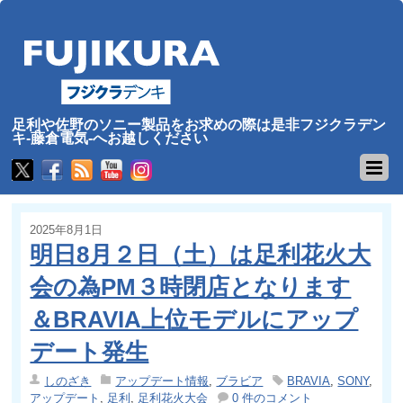
足利や佐野のソニー製品をお求めの際は是非フジクラデン
キ-藤倉電気-へお越しください
2025年8月1日
明日8月２日（土）は足利花火大
会の為PM３時閉店となります
＆BRAVIA上位モデルにアップ
デート発生
しのざき
アップデート情報
,
ブラビア
BRAVIA
,
SONY
,
アップデート
,
足利
,
足利花火大会
0 件のコメント