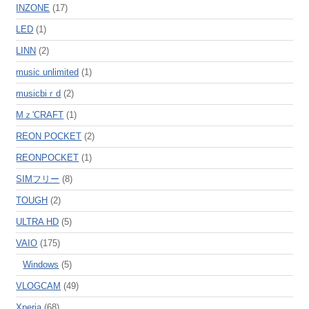
INZONE
(17)
LED
(1)
LINN
(2)
music unlimited
(1)
musicbiｒd
(2)
Mｚ'CRAFT
(1)
REON POCKET
(2)
REONPOCKET
(1)
SIMフリー
(8)
TOUGH
(2)
ULTRA HD
(5)
VAIO
(175)
Windows
(5)
VLOGCAM
(49)
Xperia
(68)