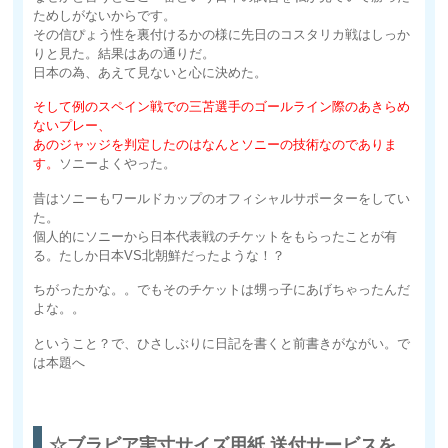
ためしがないからです。
その信ぴょう性を裏付けるかの様に先日のコスタリカ戦はしっか
りと見た。結果はあの通りだ。
日本の為、あえて見ないと心に決めた。
そして例のスペイン戦での三苫選手のゴールライン際のあきらめ
ないプレー、
あのジャッジを判定したのはなんとソニーの技術なのでありま
す。
ソニーよくやった。
昔はソニーもワールドカップのオフィシャルサポーターをしてい
た。
個人的にソニーから日本代表戦のチケットをもらったことが有
る。たしか日本VS北朝鮮だったような！？
ちがったかな。。でもそのチケットは甥っ子にあげちゃったんだ
よな。。
ということ？で、ひさしぶりに日記を書くと前書きがながい。で
は本題へ
☆ブラビア実寸サイズ用紙 送付サービスを