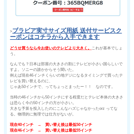
ブラビア実寸サイズ用紙 送付サービスク
>
ーポンはコチラから入手できます
どうせ買うなら今お使いのテレビより大きく。
これが基本でしょ
う。
なんでも？日本は部屋の大きさの割にテレビが小さい国らしいで
すよ。ソニーの誰かからそう聞いた。
例えば現在46インチくらいの地デジになるタイミングで買ったテ
レビを買い替えるのに、
じゃあ50インチで、ってちょっとまったー！！ なのです。
当時の46インチから50インチにする程度だとテレビ本体の大きさ
は恐らく今の50インチの方が小さい。
大きな予算を投入したのにこんなハズじゃなかったorz ってな
る。物理的に無理では仕方がないが。
現在40インチ → 買い替え後は最低50インチ
現在46インチ → 買い替え後は最低55インチ