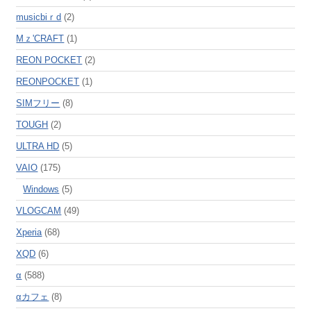
musicbiｒd
(2)
Mｚ'CRAFT
(1)
REON POCKET
(2)
REONPOCKET
(1)
SIMフリー
(8)
TOUGH
(2)
ULTRA HD
(5)
VAIO
(175)
Windows
(5)
VLOGCAM
(49)
Xperia
(68)
XQD
(6)
α
(588)
αカフェ
(8)