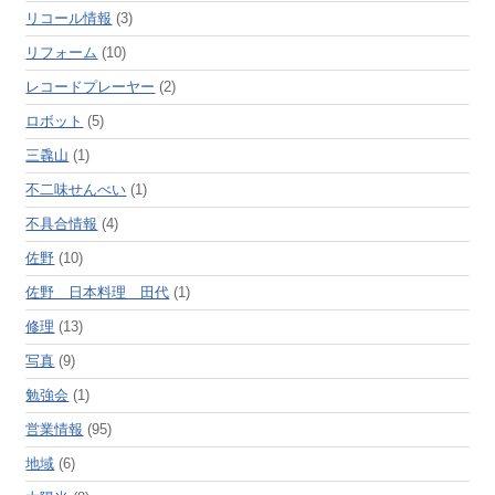
リコール情報
(3)
リフォーム
(10)
レコードプレーヤー
(2)
ロボット
(5)
三毳山
(1)
不二味せんべい
(1)
不具合情報
(4)
佐野
(10)
佐野 日本料理 田代
(1)
修理
(13)
写真
(9)
勉強会
(1)
営業情報
(95)
地域
(6)