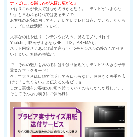
テレビによる楽しみが大幅に広がる」
やはりこれが最大ではなかろうかと思ふ。「テレビがつまらな
い」と言われる時代ではあるモノの、
お客様のお宅に伺っても、たいていテレビは点いている。だから
テレビ自体は活躍している。
大事なのはやはりコンテンツだろう。見るモノなければ
Youtube、映画がすきならNETFLIX。ABEMAも。
ネット回線さえあれば昔で言う1～12チャンネルの枠なんてせま
いせまい。無限の領域だ。
で、それの魅力を高めるにはやはり物理的なテレビの大きさが最
重要なファクターだ！
そして大きさは口頭で説明しても伝わらない、おおきく両手を広
げて「これくらい」と伝えるのもビミョー
しかし実機をお客様のお宅へ持っていくのもなかなか難しい、、
そしてそんなお嘆きにご貴兄様に