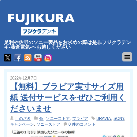
足利や佐野のソニー製品をお求めの際は是非フジクラデン
キ-藤倉電気-へお越しください
2022年12月7日
【無料】ブラビア実寸サイズ用
紙 送付サービスをぜひご利用く
ださいませ
しのざき
4k
,
ソニーストア
,
ブラビア
BRAVIA
,
SONY
,
キャンペーン
,
ソニーストア
0 件のコメント