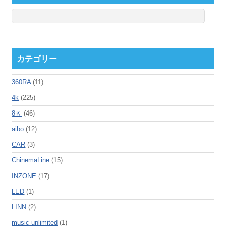
カテゴリー
360RA
(11)
4k
(225)
8Ｋ
(46)
aibo
(12)
CAR
(3)
ChinemaLine
(15)
INZONE
(17)
LED
(1)
LINN
(2)
music unlimited
(1)