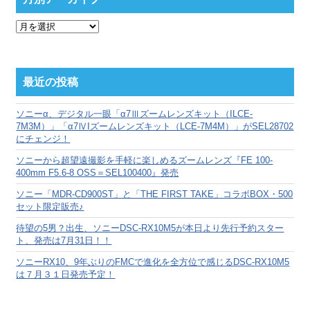
月
別
ア
ー
カ
最近の投稿
イ
ブ
ソニーα、デジタル一眼「α7Ⅲズームレンズキット（ILCE-
7M3M）」「α7ⅣIズームレンズキット（LCE-7M4M）」がSEL28702
にチェンジ！
ソニーから超望遠撮影を手軽に楽しめるズームレンズ『FE 100-
400mm F5.6-8 OSS＝SEL100400』発売
ソニー「MDR-CD900ST」と「THE FIRST TAKE」コラボBOX・500
セット限定販売♪
待望の5男？出生、ソニーDSC-RX10M5が本日より先行予約スター
ト、発売は7月31日！！
ソニーRX10、9年ぶりのFMCで進化を全方位で感じるDSC-RX10M5
は７月３１日発売予定！