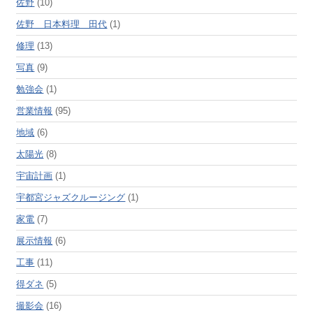
佐野
(10)
佐野 日本料理 田代
(1)
修理
(13)
写真
(9)
勉強会
(1)
営業情報
(95)
地域
(6)
太陽光
(8)
宇宙計画
(1)
宇都宮ジャズクルージング
(1)
家電
(7)
展示情報
(6)
工事
(11)
得ダネ
(5)
撮影会
(16)