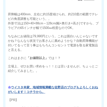
昇降幅は400mm、左右に約15度傾けられ、約210度の範囲でテレ
ビの角度調整も可能という。。
外形寸法は150×40×88cm～128cm(幅×奥行き×高さ)ですから、ブ
ラビアの65インチが幅で1500㎜程度なのでOK。
ちなみにお値段は79,990円という。これは面白いんじゃないです
かね？なんなら状況でお客さんに薦めようかな？自動昇降機能が
付いてるって言う事はもちろんコンセントで電源を取る家電製品
と言える。
これはまさに
「お値段以上」
では！？
立場上、ぜひお買い求めをっ！！とは言いませんが。ちょっとご
紹介してみました。。
☆
ウイスタ本家、地域情報満載な佐野店のブログもよろしくおね
がいします！コチラから。
【PR】