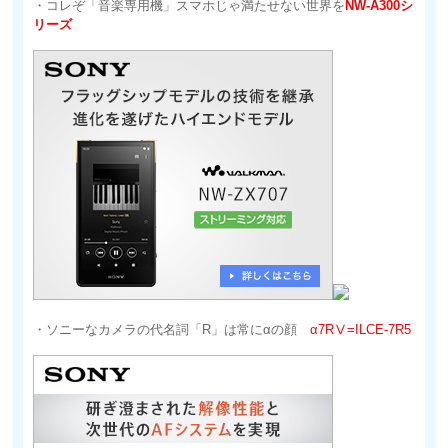
・コレぞ「音楽専用機」スマホじゃ満たせない世界を
NW-A300シ
リーズ
・ソニーなカメラの代名詞「R」は常にαの顔
α7RⅤ=ILCE-7R5