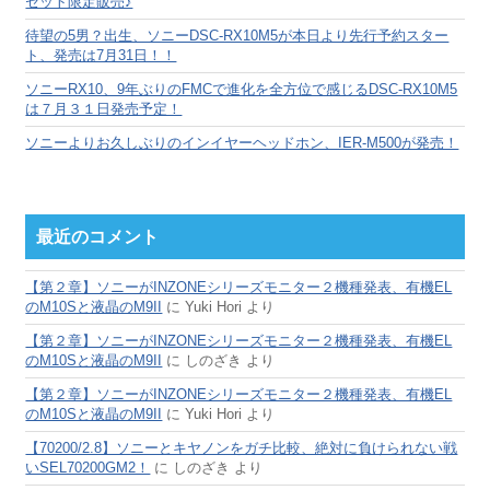
セット限定販売♪
待望の5男？出生、ソニーDSC-RX10M5が本日より先行予約スター
ト、発売は7月31日！！
ソニーRX10、9年ぶりのFMCで進化を全方位で感じるDSC-RX10M5
は７月３１日発売予定！
ソニーよりお久しぶりのインイヤーヘッドホン、IER-M500が発売！
最近のコメント
【第２章】ソニーがINZONEシリーズモニター２機種発表、有機EL
のM10Sと液晶のM9II
に
Yuki Hori
より
【第２章】ソニーがINZONEシリーズモニター２機種発表、有機EL
のM10Sと液晶のM9II
に
しのざき
より
【第２章】ソニーがINZONEシリーズモニター２機種発表、有機EL
のM10Sと液晶のM9II
に
Yuki Hori
より
【70200/2.8】ソニーとキヤノンをガチ比較、絶対に負けられない戦
いSEL70200GM2！
に
しのざき
より