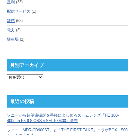
足利
(33)
配信サービス
(1)
雑感
(63)
電力
(3)
駐車場
(1)
月別アーカイブ
月
別
ア
ー
カ
最近の投稿
イ
ブ
ソニーから超望遠撮影を手軽に楽しめるズームレンズ『FE 100-
400mm F5.6-8 OSS＝SEL100400』発売
ソニー「MDR-CD900ST」と「THE FIRST TAKE」コラボBOX・500