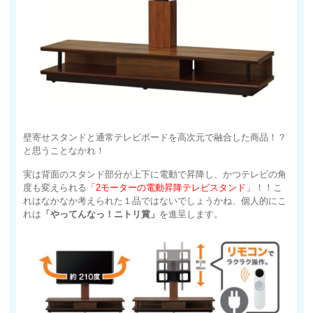
壁寄せスタンドと通常テレビボードを高次元で融合した商品！？
と思うことなかれ！
実は背面のスタンド部分が上下に電動で昇降し、かつテレビの角
度も変えられる
「2モーターの電動昇降テレビスタンド」
！！こ
れはなかなか考えられた１品ではないでしょうかね、個人的にこ
れは
「やってんなっ！ニトリ賞」
を進呈します。