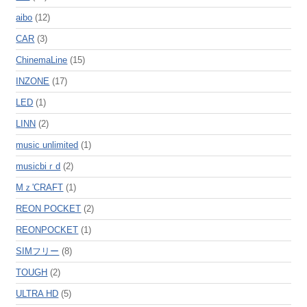
aibo
(12)
CAR
(3)
ChinemaLine
(15)
INZONE
(17)
LED
(1)
LINN
(2)
music unlimited
(1)
musicbiｒd
(2)
Mｚ'CRAFT
(1)
REON POCKET
(2)
REONPOCKET
(1)
SIMフリー
(8)
TOUGH
(2)
ULTRA HD
(5)