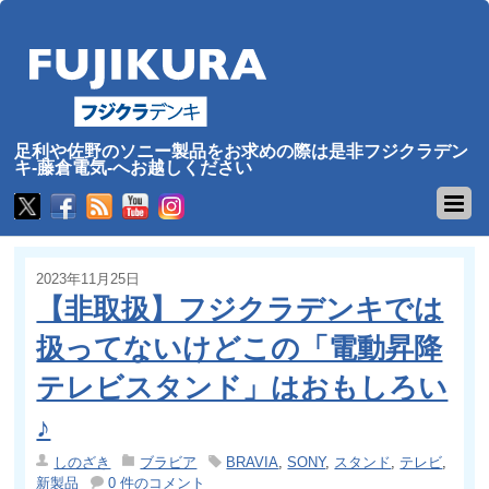
足利や佐野のソニー製品をお求めの際は是非フジクラデン
キ-藤倉電気-へお越しください
2023年11月25日
【非取扱】フジクラデンキでは
扱ってないけどこの「電動昇降
テレビスタンド」はおもしろい
♪
しのざき
ブラビア
BRAVIA
,
SONY
,
スタンド
,
テレビ
,
新製品
0 件のコメント