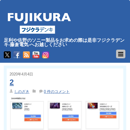
足利や佐野のソニー製品をお求めの際は是非フジクラデン
キ-藤倉電気-へお越しください
2020年4月4日
2
しのざき
0 件のコメント