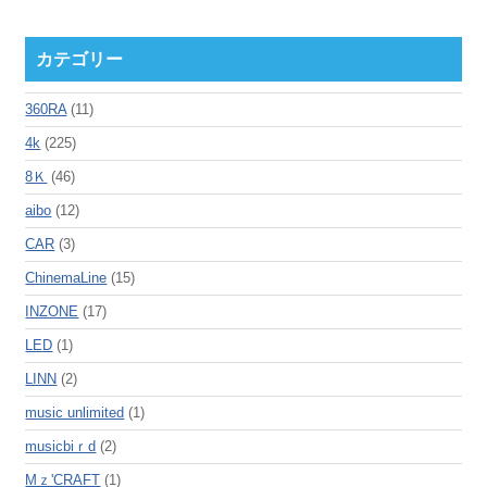
カテゴリー
360RA
(11)
4k
(225)
8Ｋ
(46)
aibo
(12)
CAR
(3)
ChinemaLine
(15)
INZONE
(17)
LED
(1)
LINN
(2)
music unlimited
(1)
musicbiｒd
(2)
Mｚ'CRAFT
(1)