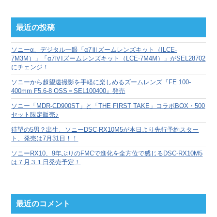
ア
ー
カ
最近の投稿
イ
ブ
ソニーα、デジタル一眼「α7Ⅲズームレンズキット（ILCE-
7M3M）」「α7ⅣIズームレンズキット（LCE-7M4M）」がSEL28702
にチェンジ！
ソニーから超望遠撮影を手軽に楽しめるズームレンズ『FE 100-
400mm F5.6-8 OSS＝SEL100400』発売
ソニー「MDR-CD900ST」と「THE FIRST TAKE」コラボBOX・500
セット限定販売♪
待望の5男？出生、ソニーDSC-RX10M5が本日より先行予約スター
ト、発売は7月31日！！
ソニーRX10、9年ぶりのFMCで進化を全方位で感じるDSC-RX10M5
は７月３１日発売予定！
最近のコメント