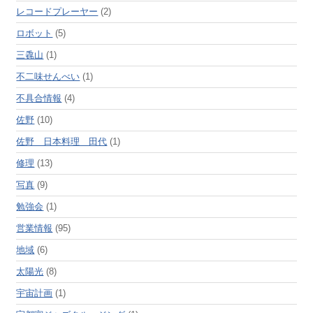
レコードプレーヤー
(2)
ロボット
(5)
三毳山
(1)
不二味せんべい
(1)
不具合情報
(4)
佐野
(10)
佐野 日本料理 田代
(1)
修理
(13)
写真
(9)
勉強会
(1)
営業情報
(95)
地域
(6)
太陽光
(8)
宇宙計画
(1)